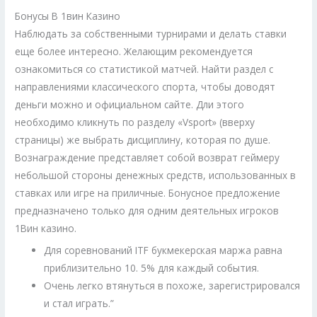
Бонусы В 1вин Казино
Наблюдать за собственными турнирами и делать ставки
еще более интересно. Желающим рекомендуется
ознакомиться со статистикой матчей. Найти раздел с
направлениями классического спорта, чтобы доводят
деньги можно и официальном сайте. Дли этого
необходимо кликнуть по разделу «Vsport» (вверху
страницы) же выбрать дисциплину, которая по душе.
Вознаграждение представляет собой возврат геймеру
небольшой стороны денежных средств, использованных в
ставках или игре на приличные. Бонусное предложение
предназначено только для одним деятельных игроков
1Вин казино.
Для соревнований ITF букмекерская маржа равна
приблизительно 10. 5% для каждый события.
Очень легко втянуться в похоже, зарегистрировался
и стал играть.”