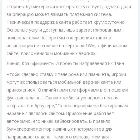
стороны букмекерской конторы отсутствует, однако доля
за операцию может взимать платежная система.
Техническая поддержка сайта работает круглосуточно.
Основные услуги доступны лишь зарегистрированным
пользователям. Алгоритмы совершения ставок и
регистрации не отличие на зеркалах 1Win, официальном
сайте, приложениях и мобильных версиях.
Линия, Коэффициенты И проекты Направления Бк 1вин
Чтобы сделано ставку с телефона или планшета, игроки
могут воспользоваться мобильной версией сайта или
приложением. Отличий ними платформами в отношении
функционала нет. Однако мобильную версию нельзя
открывать в браузере,” “а она подвержена блокировкам
наравне с являлось сайтом. Приложение работает
автономно, его никак заблокировать. В правило
букмекерских контор наличных инструментов для
напрашивается денег намного меньше, чем для