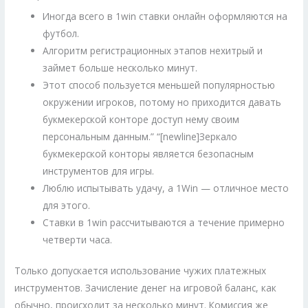
Иногда всего в 1win ставки онлайн оформляются на
футбол.
Алгоритм регистрационных этапов нехитрый и
займет больше несколько минут.
Этот способ пользуется меньшей популярностью
окружении игроков, потому но приходится давать
букмекерской конторе доступ нему своим
персональным данным.” “[newline]Зеркало
букмекерской конторы является безопасным
инструментов для игры.
Люблю испытывать удачу, а 1Win — отличное место
для этого.
Ставки в 1win рассчитываются а течение примерно
четверти часа.
Только допускается использование чужих платежных
инструментов. Зачисление денег на игровой баланс, как
обычно, происходит за несколько минут. Комиссия же