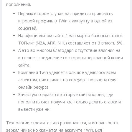
пополнения.
Первых втором случае вас придется привязать
игровой профиль в 1Win к аккаунту а одной из
соцсетей.
На официальном сайте 1 win маржа базовых ставок
ТОП-лиг (NBA, АПЛ, NHL) составляет от 3 вплоть 5%.
А это во многом благодаря отсутствие влияния на
интернет-соединение со стороны зеркальной копии
сайта.
Компания 1win уделяет большое уделялось всем
аспектам, них влияют на комфорт пользователя
онлайн ресурса.
Зачастую создаются которые сайты-клоны, где
пополнить счет получится, только делать ставки и
вывести уже ни.
Технологии стремительно развиваются, и использовать
зеркал никак но скажется на аккаунте 1Win. Вся