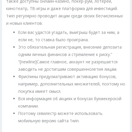
также доступны онлайн-казино, покер-рум, лотереи,
кинотеатр, ТВ-игры и даже платформа для инвестиций.
1win регулярно проводит акции среди своих бесчисленных
и новых клиентов.
Если вас удастся угадать, выигрыш будет за ним, а
если не, то ставка было проиграна.
Это обязательная регистрация, внесение депозита
одним личных финансов а стремление к риску.”
“[newline]Самое главное, аккаунт не разрешается
заводить не достигшим совершеннолетия лицам.
Фриспины предусматривают активацию бонусов,
например, дополнительных множителей, поэтому но
покупка имеет смысл.
Вся информация об акциях и бонусах букмекерской
компании.
Поэтому севилестр можете использовать
мобильную версию сайта 1win.