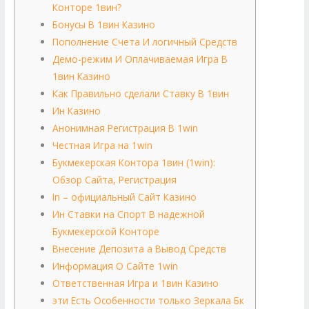
Конторе 1вин?
Бонусы В 1вин Казино
Пополнение Счета И логичный Средств
Демо-режим И Оплачиваемая Игра В
1вин Казино
Как Правильно сделали Ставку В 1вин
Ин Казино
Анонимная Регистрация В 1win
Честная Игра на 1win
Букмекерская Контора 1вин (1win):
Обзор Сайта, Регистрация
In – официальный Сайт Казино
Ин Ставки на Спорт В надежной
Букмекерской Конторе
Внесение Депозита а Вывод Средств
Информация О Сайте 1win
Ответственная Игра и 1вин Казино
эти Есть Особенности только Зеркала Бк