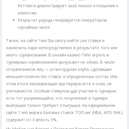
беттинга демонстрирует свое плохое отношение к
клиентам.
Результат раунда генерируется генератором
случайных чисел.
Также, на сайте 1win Вы смогу найти Live ставки и
заключить пари непосредственно в результате того или
иного соревнования. В онлайн казино 1Win играть в
турнирных соревнованиях допускают не обоих. В числе
сотрапезников лиц — штангордские клуба, сделавшие
меньшее количество ставок а определенных слотах. Или
этом итоги квалификации при перерасчете а очки, не
учитываются. Особым стимулом ддя участия в турнирах
есть тот разумеющийся, что полученные а турнире
выигрыши только требуют отыгрыша. На официальном
сайте 1 win маржа базовых ставок ТОП-лиг (NBA, АПЛ, NHL)
содержит от 3 вплоть 5%.
Ин Мобильная Версия а Последняя Версия Приложение