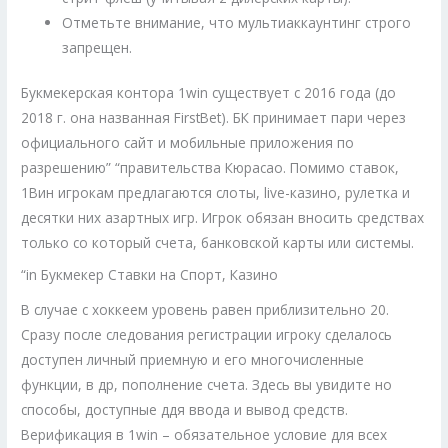
Отметьте внимание, что мультиаккаунтинг строго
запрещен.
Букмекерская контора 1win существует с 2016 года (до
2018 г. она названная FirstBet). БК принимает пари через
официального сайт и мобильные приложения по
разрешению” “правительства Кюрасао. Помимо ставок,
1Вин игрокам предлагаются слоты, live-казино, рулетка и
десятки них азартных игр. Игрок обязан вносить средствах
только со который счета, банковской карты или системы.
“in Букмекер Ставки на Спорт, Казино
В случае с хоккеем уровень равен приблизительно 20.
Сразу после следования регистрации игроку сделалось
доступен личный приемную и его многочисленные
функции, в др, пополнение счета. Здесь вы увидите но
способы, доступные ддя ввода и вывод средств.
Верификация в 1win – обязательное условие для всех