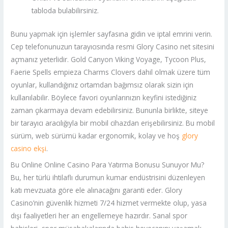
tabloda bulabilirsiniz.
Bunu yapmak için işlemler sayfasına gidin ve iptal emrini verin.
Cep telefonunuzun tarayıcısında resmi Glory Casino net sitesini
açmanız yeterlidir. Gold Canyon Viking Voyage, Tycoon Plus,
Faerie Spells empieza Charms Clovers dahil olmak üzere tüm
oyunlar, kullandığınız ortamdan bağımsız olarak sizin için
kullanılabilir. Böylece favori oyunlarınızın keyfini istediğiniz
zaman çıkarmaya devam edebilirsiniz. Bununla birlikte, siteye
bir tarayıcı aracılığıyla bir mobil cihazdan erişebilirsiniz. Bu mobil
sürüm, web sürümü kadar ergonomik, kolay ve hoş
glory
casino ekşi
.
Bu Online Online Casino Para Yatırma Bonusu Sunuyor Mu?
Bu, her türlü ihtilaflı durumun kumar endüstrisini düzenleyen
katı mevzuata göre ele alınacağını garanti eder. Glory
Casino’nin güvenlik hizmeti 7/24 hizmet vermekte olup, yasa
dışı faaliyetleri her an engellemeye hazırdır. Sanal spor