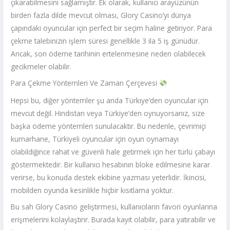
çıkarabilmesini sağlamıştır. Ek olarak, kullanıcı arayüzünün
birden fazla dilde mevcut olması, Glory Casino’yi dünya
çapındaki oyuncular için perfect bir seçim haline getiriyor. Para
çekme talebinizin işlem süresi genellikle 3 ila 5 iş günüdür.
Ancak, son ödeme tarihinin ertelenmesine neden olabilecek
gecikmeler olabilir.
Para Çekme Yöntemleri Ve Zaman Çerçevesi
Hepsi bu, diğer yöntemler şu anda Türkıye’den oyuncular için
mevcut değil. Hindistan veya Türkiye’den oynuyorsanız, size
başka ödeme yöntemleri sunulacaktır. Bu nedenle, çevrimiçi
kumarhane, Türkiyeli oyuncular için oyun oynamayı
olabildiğince rahat ve güvenli hale getirmek için her türlü çabayı
göstermektedir. Bir kullanıcı hesabının bloke edilmesine karar
verirse, bu konuda destek ekibine yazması yeterlidir. İkincisi,
mobilden oyunda kesinlikle hiçbir kısıtlama yoktur.
Bu sah Glory Casino geliştirmesi, kullanıcıların favori oyunlarına
erişmelerini kolaylaştırır. Burada kayıt olabilir, para yatırabilir ve