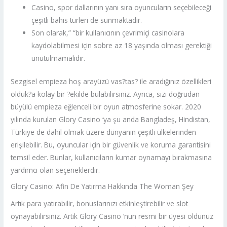
Casino, spor dallarının yanı sıra oyuncuların seçebileceği
çeşitli bahis türleri de sunmaktadır.
Son olarak,” “bir kullanıcının çevrimiçi casinolara
kaydolabilmesi için sobre az 18 yaşında olması gerektiği
unutulmamalıdır.
Sezgisel empieza hoş arayüzü vas?tas? ile aradığınız özellikleri
olduk?a kolay bir ?ekilde bulabilirsiniz. Ayrıca, sizi doğrudan
büyülü empieza eğlenceli bir oyun atmosferine sokar. 2020
yılında kurulan Glory Casino ‘ya şu anda Bangladeş, Hindistan,
Türkiye de dahil olmak üzere dünyanın çeşitli ülkelerinden
erişilebilir. Bu, oyuncular için bir güvenlik ve koruma garantisini
temsil eder. Bunlar, kullanıcıların kumar oynamayı bırakmasına
yardımcı olan seçeneklerdir.
Glory Casino: Afin De Yatırma Hakkında The Woman Şey
Artık para yatırabilir, bonuslarınızı etkinleştirebilir ve slot
oynayabilirsiniz. Artık Glory Casino ‘nun resmi bir üyesi oldunuz