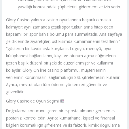
yasallığı konusundaki şüphelerini gidermemize izin verin.
Glory Casino yalnızca casino oyunlarında başarılı olmakla
kalmıyor; aynı zamanda çeşitli spor tutkunlarına hitap eden
kapsamlı bir spor bahis bölümü para sunmaktadır. Ana sayfaya
geldiklerinde ziyaretçiler, üst kısımda kumarhanenin tekliflerini”
“gösteren bir kaydırıcıyla karşılanır. Logoyu, menüyü, oyun
kütüphanesi bağlantılarını, kayıt ve oturum açma düğmelerini
içeren başlık düzenli bir şekilde düzenlenmiştir ve kullanımı
kolaydır. Glory On line casino platformu, müşterilerinin
verilerinin korunmasını sağlamak için SSL şifrelemesini kullanır.
Ayrıca, mevcut olan tüm ödeme yöntemleri güvenilir ve
güvenlidir.
Glory Casino’de Oyun Seçimi
Doğrulama sonucunu içeren bir e-posta almanız gereken e-
postanızı kontrol edin. Ayrıca kumarhane, kişisel ve finansal
bilgileri korumak için şifreleme ve iki faktörlü kimlik doğrulama