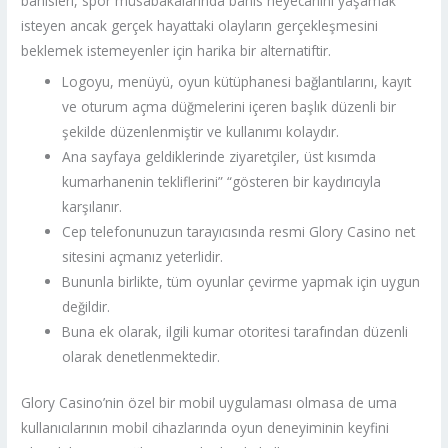
bahisleri, spor müsabakalarında bahis heyecanını yaşamak
isteyen ancak gerçek hayattaki olayların gerçekleşmesini
beklemek istemeyenler için harika bir alternatiftir.
Logoyu, menüyü, oyun kütüphanesi bağlantılarını, kayıt
ve oturum açma düğmelerini içeren başlık düzenli bir
şekilde düzenlenmiştir ve kullanımı kolaydır.
Ana sayfaya geldiklerinde ziyaretçiler, üst kısımda
kumarhanenin tekliflerini” “gösteren bir kaydırıcıyla
karşılanır.
Cep telefonunuzun tarayıcısında resmi Glory Casino net
sitesini açmanız yeterlidir.
Bununla birlikte, tüm oyunlar çevirme yapmak için uygun
değildir.
Buna ek olarak, ilgili kumar otoritesi tarafından düzenli
olarak denetlenmektedir.
Glory Casino’nin özel bir mobil uygulaması olmasa de uma
kullanıcılarının mobil cihazlarında oyun deneyiminin keyfini