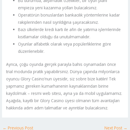
Bu durumda, alışılmadık özellikler, bir oyun planı
empieza yeni kazanma yolları bulacaksınız.
Operatörün bonuslardan bankacılık yöntemlerine kadar
rakiplerinden nasıl sıyrıldığına şaşıracaksınız.
Bazı ülkelerde kredi kartı ile afin de yatırma işlemlerinde
kısıtlamalar olduğu da unutulmamalıdır.
Oyunlar alfabetik olarak veya popülerliklerine göre
düzenlenebilir.
Ayrıca, çoğu oyunda gerçek parayla bahis oynamadan önce
trial modunda pratik yapabilirsiniz. Dünya çapında milyonlarca
oyuncu Glory Casino’nun üyesidir, siz sobre bize katılın! Tek
yapmanız gereken kumarhanenin kaynaklarından birine
kaydolmak – resmi web sitesi, ayna ya da mobil uygulamamız.
Aşağıda, kayıtlı bir Glory Casino üyesi olmanın tüm avantajları
hakkında adım adım talimatlar ve ayrıntılar bulacaksınız.
←
Previous Post
Next Post
→