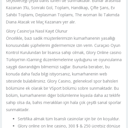
seçebileceği çeşitli bahis türleri de sunmaktadır. Bunlar arasında
Kazanan 3’lü, Sonraki Gol, Toplam, Handikap, Çifte Şans, Ev
Sahibi Toplamı, Deplasman Toplamı, The woman İki Takımda
Diana Atacak ve Maç Kazananı yer alır.
Glory Casino’ya Nasıl Kayıt Olunur
Öncelikle, bazı sadık müşterilerimizin kumarhanenin yasallığı
konusundaki şüphelerini gidermemize izin verin. Curaçao Oyun
Kontrol Kurulundan bir lisansa sahip olmak, Glory Online casino
Türkiye’nin iGaming düzenlemelerine uyduğunu ve oyuncularına
saygılı davrandığını bilmemizi sağlar. Bununla beraber, bu
konuda daha fazla bilgi istiyorsanız, kumarhanenin web
sitesinde bulabilirsiniz. Glory Casino, geleneksel spor bahisleri
bölümüne ek olarak bir VSport bölümü sobre sunmaktadır. Bu
bölüm, kumarhanenin diğer bölümlerine kıyasla daha az teklife
sahip olsa da, bahis meraklıları için hala çok çeşitli sanal sporlar
sunmaktadır.
Sertifika almak tüm lisanslı casinolar için bir ön koşuldur.
Glory online on line casino, 300 $ & 250 ücretsiz dönüşe