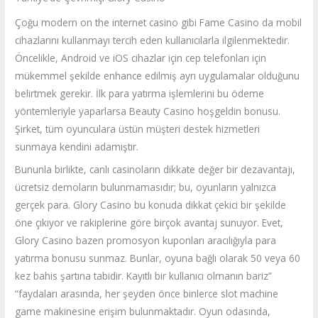
Çoğu modern on the internet casino gibi Fame Casino da mobil
cihazlarını kullanmayı tercih eden kullanıcılarla ilgilenmektedir.
Öncelikle, Android ve iOS cihazlar için cep telefonları için
mükemmel şekilde enhance edilmiş ayrı uygulamalar olduğunu
belirtmek gerekir. İlk para yatırma işlemlerini bu ödeme
yöntemleriyle yaparlarsa Beauty Casino hoşgeldin bonusu.
Şirket, tüm oyunculara üstün müşteri destek hizmetleri
sunmaya kendini adamıştır.
Bununla birlikte, canlı casinoların dikkate değer bir dezavantajı,
ücretsiz demoların bulunmamasıdır; bu, oyunların yalnızca
gerçek para. Glory Casino bu konuda dikkat çekici bir şekilde
öne çıkıyor ve rakiplerine göre birçok avantaj sunuyor. Evet,
Glory Casino bazen promosyon kuponları aracılığıyla para
yatırma bonusu sunmaz. Bunlar, oyuna bağlı olarak 50 veya 60
kez bahis şartına tabidir. Kayıtlı bir kullanıcı olmanın bariz”
“faydaları arasında, her şeyden önce binlerce slot machine
game makinesine erişim bulunmaktadır. Oyun odasında,