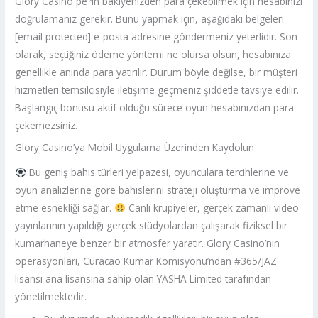
Glory Casino pe?in bakiyenizden para çekebilmek için hesabınızı
doğrulamanız gerekir. Bunu yapmak için, aşağıdaki belgeleri
[email protected] e-posta adresine göndermeniz yeterlidir. Son
olarak, seçtiğiniz ödeme yöntemi ne olursa olsun, hesabınıza
genellikle anında para yatırılır. Durum böyle değilse, bir müşteri
hizmetleri temsilcisiyle iletişime geçmeniz şiddetle tavsiye edilir.
Başlangıç bonusu aktif olduğu sürece oyun hesabınızdan para
çekemezsiniz.
Glory Casino’ya Mobil Uygulama Üzerinden Kaydolun
Bu geniş bahis türleri yelpazesi, oyunculara tercihlerine ve
oyun analizlerine göre bahislerini strateji oluşturma ve improve
etme esnekliği sağlar.
Canlı krupiyeler, gerçek zamanlı video
yayınlarının yapıldığı gerçek stüdyolardan çalışarak fiziksel bir
kumarhaneye benzer bir atmosfer yaratır. Glory Casino’nin
operasyonları, Curacao Kumar Komisyonu’ndan #365/JAZ
lisansı ana lisansına sahip olan YASHA Limited tarafından
yönetilmektedir.