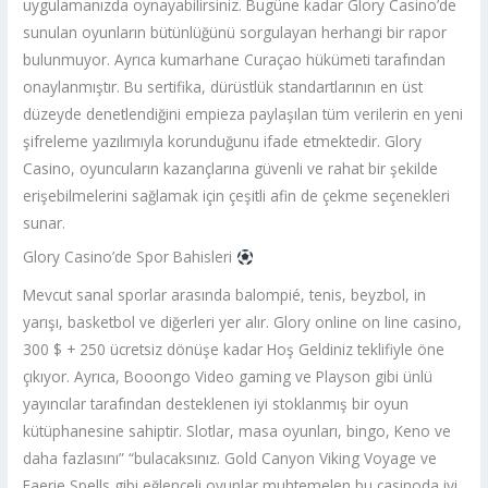
uygulamanızda oynayabilirsiniz. Bugüne kadar Glory Casino’de
sunulan oyunların bütünlüğünü sorgulayan herhangi bir rapor
bulunmuyor. Ayrıca kumarhane Curaçao hükümeti tarafından
onaylanmıştır. Bu sertifika, dürüstlük standartlarının en üst
düzeyde denetlendiğini empieza paylaşılan tüm verilerin en yeni
şifreleme yazılımıyla korunduğunu ifade etmektedir. Glory
Casino, oyuncuların kazançlarına güvenli ve rahat bir şekilde
erişebilmelerini sağlamak için çeşitli afin de çekme seçenekleri
sunar.
Glory Casino’de Spor Bahisleri
Mevcut sanal sporlar arasında balompié, tenis, beyzbol, in
yarışı, basketbol ve diğerleri yer alır. Glory online on line casino,
300 $ + 250 ücretsiz dönüşe kadar Hoş Geldiniz teklifiyle öne
çıkıyor. Ayrıca, Booongo Video gaming ve Playson gibi ünlü
yayıncılar tarafından desteklenen iyi stoklanmış bir oyun
kütüphanesine sahiptir. Slotlar, masa oyunları, bingo, Keno ve
daha fazlasını” “bulacaksınız. Gold Canyon Viking Voyage ve
Faerie Spells gibi eğlenceli oyunlar muhtemelen bu casinoda iyi