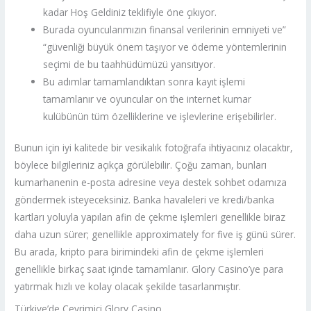
kadar Hoş Geldiniz teklifiyle öne çıkıyor.
Burada oyuncularımızın finansal verilerinin emniyeti ve”
“güvenliği büyük önem taşıyor ve ödeme yöntemlerinin
seçimi de bu taahhüdümüzü yansıtıyor.
Bu adımlar tamamlandıktan sonra kayıt işlemi
tamamlanır ve oyuncular on the internet kumar
kulübünün tüm özelliklerine ve işlevlerine erişebilirler.
Bunun için iyi kalitede bir vesikalık fotoğrafa ihtiyacınız olacaktır,
böylece bilgileriniz açıkça görülebilir. Çoğu zaman, bunları
kumarhanenin e-posta adresine veya destek sohbet odamıza
göndermek isteyeceksiniz. Banka havaleleri ve kredi/banka
kartları yoluyla yapılan afin de çekme işlemleri genellikle biraz
daha uzun sürer; genellikle approximately for five iş günü sürer.
Bu arada, kripto para birimindeki afin de çekme işlemleri
genellikle birkaç saat içinde tamamlanır. Glory Casino’ye para
yatırmak hızlı ve kolay olacak şekilde tasarlanmıştır.
Türkiye’de Çevrimiçi Glory Casino