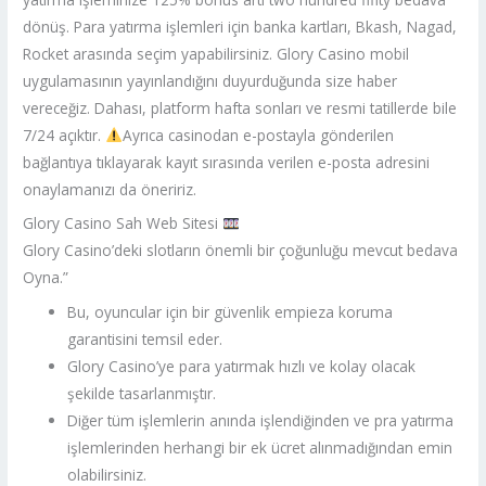
dönüş. Para yatırma işlemleri için banka kartları, Bkash, Nagad,
Rocket arasında seçim yapabilirsiniz. Glory Casino mobil
uygulamasının yayınlandığını duyurduğunda size haber
vereceğiz. Dahası, platform hafta sonları ve resmi tatillerde bile
7/24 açıktır.
Ayrıca casinodan e-postayla gönderilen
bağlantıya tıklayarak kayıt sırasında verilen e-posta adresini
onaylamanızı da öneririz.
Glory Casino Sah Web Sitesi
Glory Casino’deki slotların önemli bir çoğunluğu mevcut bedava
Oyna.”
Bu, oyuncular için bir güvenlik empieza koruma
garantisini temsil eder.
Glory Casino’ye para yatırmak hızlı ve kolay olacak
şekilde tasarlanmıştır.
Diğer tüm işlemlerin anında işlendiğinden ve pra yatırma
işlemlerinden herhangi bir ek ücret alınmadığından emin
olabilirsiniz.