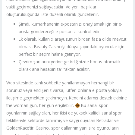
vakit geçirmenizi sağlayacaktır. Ve yeni başlıklar
oluşturulduğunda liste düzenli olarak güncellenir.
Şimdi, kumarhanenin e-postanızı onaylamak için bir e-
posta göndereceği e-postanızı kontrol edin.
Ek olarak, kullanıcı arayüzünün birden fazla dilde mevcut
olması, Beauty Casino’yi dünya çapındaki oyuncular için
perfect bir seçim haline getiriyor.
Çevrim şartlarını yerine getirdiğinizde bonus otomatik
olarak ana hesabınıza” “aktarılacaktır.
Web sitesinde canlı sohbette yanıtlanmayan herhangi bir
sorunuz veya endişeniz varsa, lütfen onlarla e-posta yoluyla
iletişime geçmekten çekinmeyin. Kendini adamış destek ekibine
the woman gün, her gün erişilebilir.
Bu sanal spor
oyunlarının sağlayıcıları, her ikisi de yüksek kaliteli sanal spor
teklifleriyle sektörde tanınmış ve saygı duyulan Betradar ve
GoldenRace’tir. Casino, spor dallarının yanı sıra oyuncuların