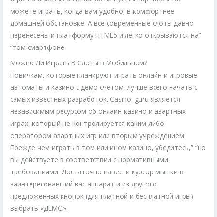
можете играть, когда вам удобно, в комфортнее
домашней обстановке. А все современные слоты давно
перенесены и платформу HTML5 и легко открываются на”
“том смартфоне.
Можно Ли Играть В Слоты в Мобильном?
Новичкам, которые планируют играть онлайн и игровые
автоматы и казино с демо счетом, лучше всего начать с
самых известных разработок. Casino. guru является
независимым ресурсом об онлайн-казино и азартных
играх, который не контролируется каким-либо
оператором азартных игр или вторым учреждением.
Прежде чем играть в том или ином казино, убедитесь,” “но
вы действуете в соответствии с нормативными
требованиями. Достаточно навести курсор мышки в
заинтересовавший вас аппарат и из другого
предложенных кнопок (для платной и бесплатной игры)
выбрать «ДЕМО».