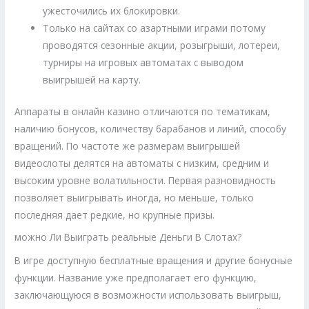
ужесточились их блокировки.
Только на сайтах со азартными играми потому
проводятся сезонные акции, розыгрыши, лотереи,
турниры на игровых автоматах с выводом
выигрышей на карту.
Аппараты в онлайн казино отличаются по тематикам,
наличию бонусов, количеству барабанов и линий, способу
вращений. По частоте же размерам выигрышей
видеослоты делятся на автоматы с низким, средним и
высоким уровне волатильности. Первая разновидность
позволяет выигрывать иногда, но меньше, только
последняя дает редкие, но крупные призы.
можно Ли Выиграть реальные Деньги В Слотах?
В игре доступную бесплатные вращения и другие бонусные
функции. Название уже предполагает его функцию,
заключающуюся в возможности использовать выигрыш,