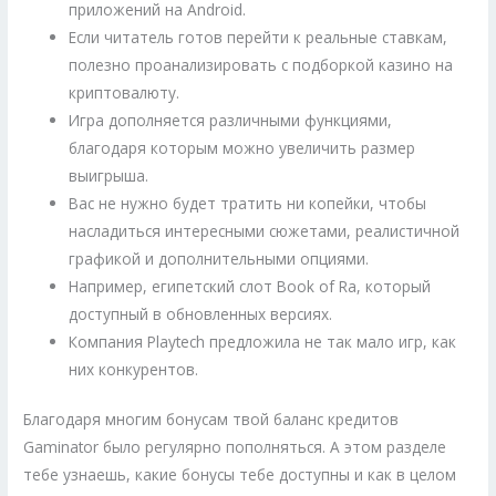
приложений на Android.
Если читатель готов перейти к реальные ставкам,
полезно проанализировать с подборкой казино на
криптовалюту.
Игра дополняется различными функциями,
благодаря которым можно увеличить размер
выигрыша.
Вас не нужно будет тратить ни копейки, чтобы
насладиться интересными сюжетами, реалистичной
графикой и дополнительными опциями.
Например, египетский слот Book of Ra, который
доступный в обновленных версиях.
Компания Playtech предложила не так мало игр, как
них конкурентов.
Благодаря многим бонусам твой баланс кредитов
Gaminator было регулярно пополняться. А этом разделе
тебе узнаешь, какие бонусы тебе доступны и как в целом