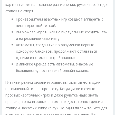
карточные же настольные развлечения, рулетки, софт для
ставок на спорт.
Производители азартных игр создают аппараты с
нестандартной сеткой.
Вы можете играть как на виртуальные кредиты, так
и на реальные кварплату.
Автоматы, созданные по разумению первых
одноруких бандитов, продолжают оставаться
одними из самых востребованных.
В линейке бренда есть автоматы, знакомые
большинству посетителей онлайн-казино.
Платный режим онлайн игровых автоматов есть один
несомненный плюс – простоту. Когда даже в самых
простых карточных играх и даже рулетке надо знать
правила, то на игровых автоматах достаточно сделали
ставку и нажать кнопку «play». Но один плюс – то, что ддя
игры на игровых автоматах не нужны партнеры. Вы