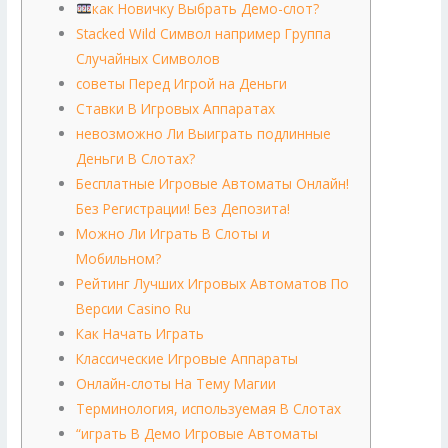
как Новичку Выбрать Демо-слот?
Stacked Wild Символ например Группа
Случайных Символов
советы Перед Игрой на Деньги
Ставки В Игровых Аппаратах
невозможно Ли Выиграть подлинные
Деньги В Слотах?
Бесплатные Игровые Автоматы Онлайн!
Без Регистрации! Без Депозита!
Можно Ли Играть В Слоты и
Мобильном?
Рейтинг Лучших Игровых Автоматов По
Версии Casino Ru
Как Начать Играть
Классические Игровые Аппараты
Онлайн-слоты На Тему Магии
Терминология, используемая В Слотах
“играть В Демо Игровые Автоматы