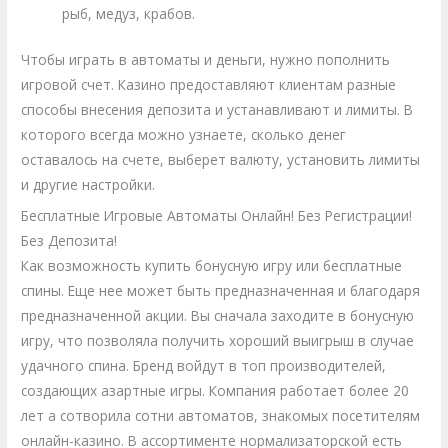
рыб, медуз, крабов.
Чтобы играть в автоматы и деньги, нужно пополнить
игровой счет. Казино предоставляют клиентам разные
способы внесения депозита и устанавливают и лимиты. В
которого всегда можно узнаете, сколько денег
оставалось на счете, выберет валюту, установить лимиты
и другие настройки.
Бесплатные Игровые Автоматы Онлайн! Без Регистрации!
Без Депозита!
Как возможность купить бонусную игру или бесплатные
спины. Еще нее может быть предназначенная и благодаря
предназначенной акции. Вы сначала заходите в бонусную
игру, что позволяла получить хороший выигрыш в случае
удачного спина. Бренд войдут в топ производителей,
создающих азартные игры. Компания работает более 20
лет а сотворила сотни автоматов, знакомых посетителям
онлайн-казино. В ассортименте нормализаторской есть