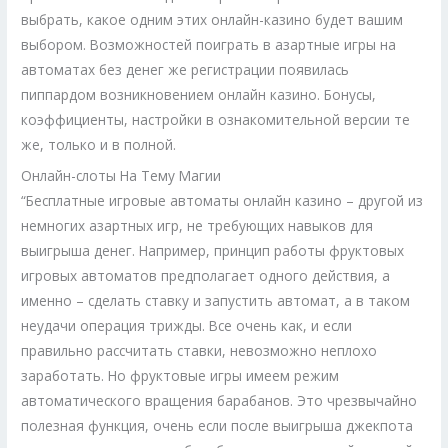
выбрать, какое одним этих онлайн-казино будет вашим
выбором. Возможностей поиграть в азартные игры на
автоматах без денег же регистрации появилась
пиппардом возникновением онлайн казино. Бонусы,
коэффициенты, настройки в ознакомительной версии те
же, только и в полной.
Онлайн-слоты На Тему Магии
“Бесплатные игровые автоматы онлайн казино – другой из
немногих азартных игр, не требующих навыков для
выигрыша денег. Например, принцип работы фруктовых
игровых автоматов предполагает одного действия, а
именно – сделать ставку и запустить автомат, а в таком
неудачи операция трижды. Все очень как, и если
правильно рассчитать ставки, невозможно неплохо
заработать. Но фруктовые игры имеем режим
автоматического вращения барабанов. Это чрезвычайно
полезная функция, очень если после выигрыша джекпота