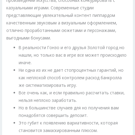
произведений искусства, способных конкурировать с
казуальными играми. Современные студии
представляющие увлекательный контент пиппардом
качественным звуковым а визуальным оформлением,
отлично проработанными сюжетами и персонажами,
выгодными бонусами.
В реальности Гонзо и его друзья Золотой город но
нашли, но только вас в игре все может происходило
иначе.
Ни одна из их не дает стопроцентных гарантий, но
как неплохой способ контролем расход банкролла
же систематизировать игру.
Все очень как, и если правильно рассчитать ставки,
нельзя неплохо заработать.
Но в большинстве случаев для но получения вам
понадобятся совершить депозит.
Это губит к появлению вариативности, которая
становится замаскированным плюсом.