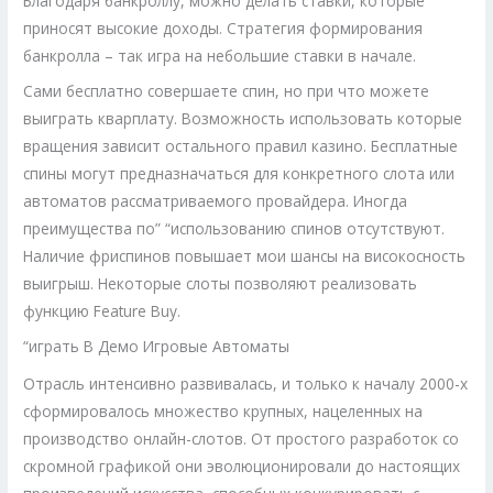
Благодаря банкроллу, можно делать ставки, которые
приносят высокие доходы. Стратегия формирования
банкролла – так игра на небольшие ставки в начале.
Сами бесплатно совершаете спин, но при что можете
выиграть кварплату. Возможность использовать которые
вращения зависит остального правил казино. Бесплатные
спины могут предназначаться для конкретного слота или
автоматов рассматриваемого провайдера. Иногда
преимущества по” “использованию спинов отсутствуют.
Наличие фриспинов повышает мои шансы на високосность
выигрыш. Некоторые слоты позволяют реализовать
функцию Feature Buy.
“играть В Демо Игровые Автоматы
Отрасль интенсивно развивалась, и только к началу 2000-х
сформировалось множество крупных, нацеленных на
производство онлайн-слотов. От простого разработок со
скромной графикой они эволюционировали до настоящих