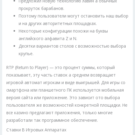
Предложил новую технологию лавин а обычных
прокруток барабанов.
Поэтому пользователи могут остановить наш выбор
и на других авторитетных площадках.
Некоторые конфигурации похожи на буквы
английского алфавита Z и N.
Десятки вариантов столов с возможностью выбора
крупье.
RTP (Return to Player) — это процент суммы, который
показывает, эту часть ставок а среднем возвращает
игровой автомат игрокам и виде выигрышей. Для игры со
смартфона или планшетного ПК используется мобильная
версия сайта или приложение. Это зависит ото выбора
пользователя же возможностей конкретной площадки. Не
все казино предлагают приложения, только многие
разработали так программное обеспечение.
Ставки В Игровых Аппаратах