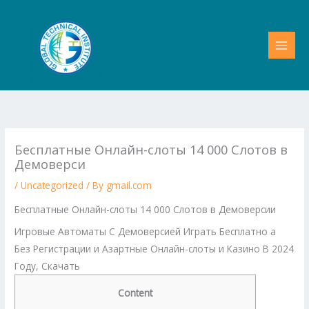
Skip
to
content
Бесплатные Онлайн-слоты 14 000 Слотов в
Демоверси
/
Uncategorized
/ By
gmail.com
Бесплатные Онлайн-слоты 14 000 Слотов в Демоверсии
Игровые Автоматы С Демоверсией Играть Бесплатно а
Без Регистрации и Азартные Онлайн-слоты и Казино В 2024
Году, Скачать
Content