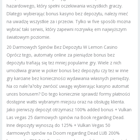
hazardowego, który spełni oczekiwania wszystkich graczy.
Dlatego wybierając bonus kasyno bez depozytu, należy mieć
na uwadzę wszystkie za i przeciw. Tylko w five sposób można
wybrać taki serwis, który zapewni rozrywkę em najwyższym
światowym poziomie.
20 Darmowych Spinów Bez Depozytu W Lemon Casino
Oprócz tego, automaty online za pieniądze bonus bez
depozytu trafiają się też mniej popularne gry. Wiele z nich
umożliwia granie w poker bonus bez depozytu czy też w inne
gry karciane bez konieczności wydawania własnych pieniędzy.
Na co nale?a?oby zwrócić uwagę wybierając kasyno automat
unces bonusem? Do tego koniecznie sprawdź formy płatności
dostępne watts wybranym miejscu oraz na obsługę klienta.
Jako pierwszy depozyt otrzymasz 100% added bonus + Vulkan
Las vegas 25 darmowych spinów na Book regarding Dead.
Inne depozyty wynoszą do 125% + Vulkan Vegas 50
darmowych spinów na Doom regarding Dead LUB 200%