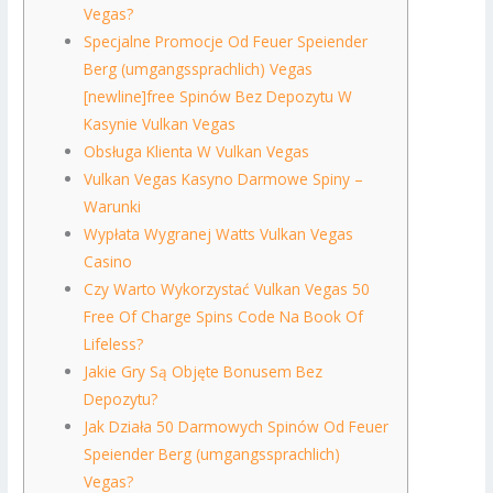
Vegas?
Specjalne Promocje Od Feuer Speiender
Berg (umgangssprachlich) Vegas
[newline]free Spinów Bez Depozytu W
Kasynie Vulkan Vegas
Obsługa Klienta W Vulkan Vegas
Vulkan Vegas Kasyno Darmowe Spiny –
Warunki
Wypłata Wygranej Watts Vulkan Vegas
Casino
Czy Warto Wykorzystać Vulkan Vegas 50
Free Of Charge Spins Code Na Book Of
Lifeless?
Jakie Gry Są Objęte Bonusem Bez
Depozytu?
Jak Działa 50 Darmowych Spinów Od Feuer
Speiender Berg (umgangssprachlich)
Vegas?