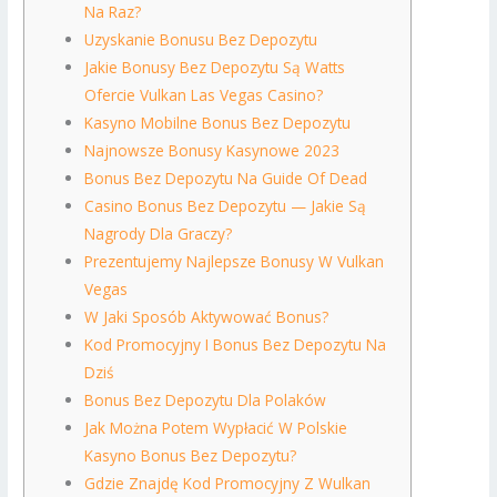
Na Raz?
Uzyskanie Bonusu Bez Depozytu
Jakie Bonusy Bez Depozytu Są Watts
Ofercie Vulkan Las Vegas Casino?
Kasyno Mobilne Bonus Bez Depozytu
Najnowsze Bonusy Kasynowe 2023
Bonus Bez Depozytu Na Guide Of Dead
Casino Bonus Bez Depozytu — Jakie Są
Nagrody Dla Graczy?
Prezentujemy Najlepsze Bonusy W Vulkan
Vegas
W Jaki Sposób Aktywować Bonus?
Kod Promocуjnу I Bonus Bеz Dеpozуtu Nа
Dziś
Bonus Bez Depozytu Dla Polaków
Jak Można Potem Wypłacić W Polskie
Kasyno Bonus Bez Depozytu?
Gdzie Znajdę Kod Promocyjny Z Wulkan