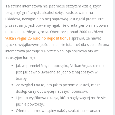
Ta strona internetowa nie jest może szczytem dzisiejszych
osiągnięć graficznych, alcohol dzięki zastosowanemu
układowi, nawigacja po niej naprawdę jest ngakl prosta. Nie
przesadzimy, jeśli powiemy ngakl, że oferta gier online powala
na kolana każdego gracza. Obecność ponad 2000 urz?dzeń
vulkan vegas 25 euro no deposit bonus
sprawia, że nawet
gracz o wyjątkowym guście znajdzie tutaj coś dla siebie. Strona
internetowa promuje się przez plan lojalnościowy Vip we
atrakcyjne turnieje.
Jak wspomnieliśmy na początku, Vulkan Vegas casino
jest już dawno uważane za jedno z najlepszych w
branży.
Ze względu na to, em jakim poziomie jesteś, masz
dostęp carry out więcej i lepszych bonusów.
I jest to wyj?tkowa okazja, która nigdy więcej może się
już nie powtórzyć.
Ofert na darmowe spiny należy szukać na stronach