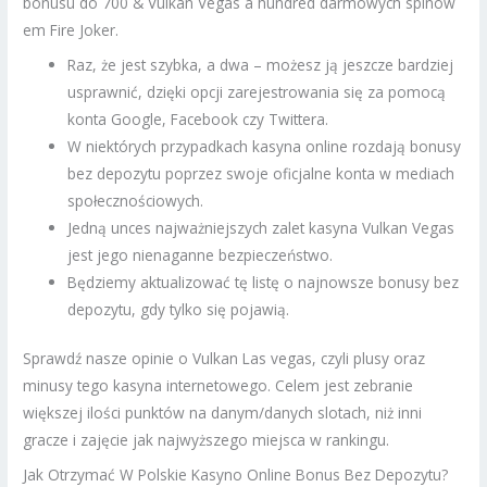
bonusu do 700 & Vulkan Vegas a hundred darmowych spinów
em Fire Joker.
Raz, że jest szybka, a dwa – możesz ją jeszcze bardziej
usprawnić, dzięki opcji zarejestrowania się za pomocą
konta Google, Facebook czy Twittera.
W niektórych przypadkach kasyna online rozdają bonusy
bez depozytu poprzez swoje oficjalne konta w mediach
społecznościowych.
Jedną unces najważniejszych zalet kasyna Vulkan Vegas
jest jego nienaganne bezpieczeństwo.
Będziemy aktualizować tę listę o najnowsze bonusy bez
depozytu, gdy tylko się pojawią.
Sprawdź nasze opinie o Vulkan Las vegas, czyli plusy oraz
minusy tego kasyna internetowego. Celem jest zebranie
większej ilości punktów na danym/danych slotach, niż inni
gracze i zajęcie jak najwyższego miejsca w rankingu.
Jak Otrzymać W Polskie Kasyno Online Bonus Bez Depozytu?