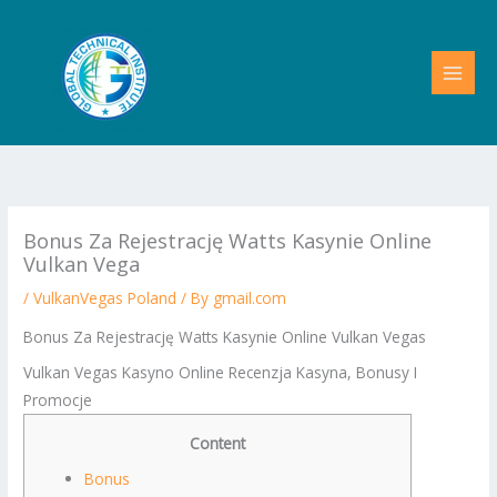
Skip
to
content
Bonus Za Rejestrację Watts Kasynie Online
Vulkan Vega
/
VulkanVegas Poland
/ By
gmail.com
Bonus Za Rejestrację Watts Kasynie Online Vulkan Vegas
Vulkan Vegas Kasyno Online Recenzja Kasyna, Bonusy I
Promocje
Content
Bonus