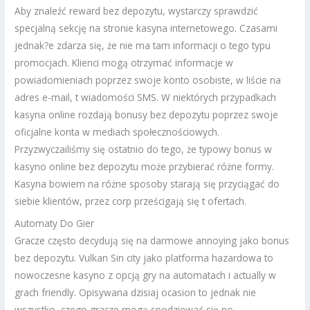
Aby znaleźć reward bez depozytu, wystarczy sprawdzić
specjalną sekcję na stronie kasyna internetowego. Czasami
jednak?e zdarza się, że nie ma tam informacji o tego typu
promocjach. Klienci mogą otrzymać informacje w
powiadomieniach poprzez swoje konto osobiste, w liście na
adres e-mail, t wiadomości SMS. W niektórych przypadkach
kasyna online rozdają bonusy bez depozytu poprzez swoje
oficjalne konta w mediach społecznościowych.
Przyzwyczailiśmy się ostatnio do tego, że typowy bonus w
kasyno online bez depozytu może przybierać różne formy.
Kasyna bowiem na różne sposoby starają się przyciągać do
siebie klientów, przez corp prześcigają się t ofertach.
Automaty Do Gier
Gracze często decydują się na darmowe annoying jako bonus
bez depozytu. Vulkan Sin city jako platforma hazardowa to
nowoczesne kasyno z opcją gry na automatach i actually w
grach friendly. Opisywana dzisiaj ocasion to jednak nie
wszystko, czego gracze mogą spodziewać się po