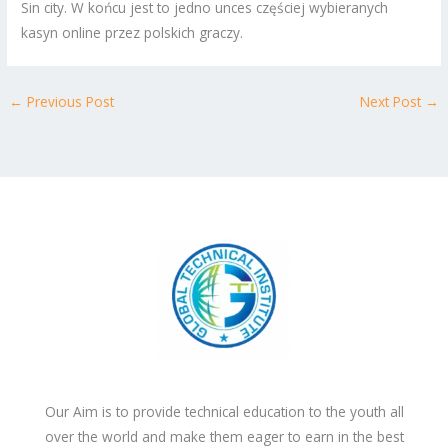
Sin city. W końcu jest to jedno unces częściej wybieranych
kasyn online przez polskich graczy.
←
Previous Post
Next Post
→
Our Aim is to provide technical education to the youth all
over the world and make them eager to earn in the best