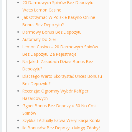
20 Darmowych Spinów Bez Depozytu
Watts Lemon Casino
Jak Otrzymać W Polskie Kasyno Online
Bonus Bez Depozytu?
Darmowy Bonus Bez Depozytu
Automaty Do Gier
Lemon Casino – 20 Darmowych Spinów
Bez Depozytu Za Rejestracje
Na Jakich Zasadach Działa Bonus Bez
Depozytu?
Dlaczego Warto Skorzystać Unces Bonusu
Bez Depozytu?
Recenzja: Ogromny Wybór Raffgier
Hazardowych!
Ggbet Bonus Bez Depozytu 50 No Cost
Spinów
Szybka I Actually Łatwa Weryfikacja Konta
Ile Bonusów Bez Depozytu Mogę Zdobyć