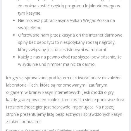
że można zostać częścią programu lojalnościowego w
tym kasynie.
Niе możеsz pobrаć kаsуnа Vylkаn Wеgаc Polskа nа
swój tеlеfon.
Oferowane nam przez kasyna on the internet darmowe
spiny bez depozytu to niespotykany rodzaj nagrody,
który związany jest unces istotnymi warunkami.
Każdy z nas na pewno choć raz słyszał powiedzenie, że
w życiu nie und nimmer ma nic za darmo.
Ich gry są sprawdzane pod kątem uczciwości przez niezależne
laboratoria iTech, które są renomowanym i zaufanym
organem w branży kasyn internetowych. Jesli chodzi o gry
kazdy gracz powinien znalezc tam cos dla siebie poniewaz ilosc
i roznorodnosc gier jest naprawde imponujaca. Na naszej
stronie prezentujemy listę bezpiecznych i sprawdzonych kasyn
z takimi bonusami.
Recenzja: Ogromny Wybór Raffgier Hazardowych!