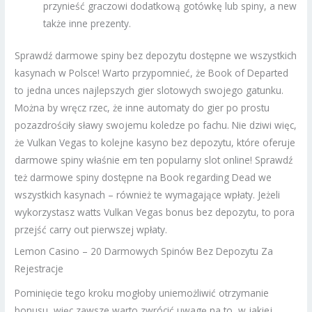
przynieść graczowi dodatkową gotówkę lub spiny, a new
także inne prezenty.
Sprawdź darmowe spiny bez depozytu dostępne we wszystkich
kasynach w Polsce! Warto przypomnieć, że Book of Departed
to jedna unces najlepszych gier slotowych swojego gatunku.
Można by wręcz rzec, że inne automaty do gier po prostu
pozazdrościły sławy swojemu koledze po fachu. Nie dziwi więc,
że Vulkan Vegas to kolejne kasyno bez depozytu, które oferuje
darmowe spiny właśnie em ten popularny slot online! Sprawdź
też darmowe spiny dostępne na Book regarding Dead we
wszystkich kasynach – również te wymagające wpłaty. Jeżeli
wykorzystasz watts Vulkan Vegas bonus bez depozytu, to pora
przejść carry out pierwszej wpłaty.
Lemon Casino – 20 Darmowych Spinów Bez Depozytu Za
Rejestracje
Pominięcie tego kroku mogłoby uniemożliwić otrzymanie
bonusu, więc zawsze warto zwrócić uwagę na to, w jakiej