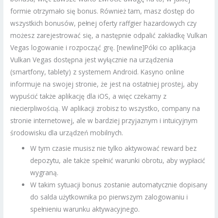
formie otrzymało się bonus. Również tam, masz dostęp do
wszystkich bonusów, pełnej oferty raffgier hazardowych czy
możesz zarejestrować się, a następnie odpalić zakładkę Vulkan
Vegas logowanie i rozpocząć grę. [newline]Póki co aplikacja
Vulkan Vegas dostępna jest wyłącznie na urządzenia
(smartfony, tablety) z systemem Android. Kasyno online
informuje na swojej stronie, że jest na ostatniej prostej, aby
wypuścić także aplikację dla iOS, a więc czekamy z
niecierpliwością. W aplikacji zrobisz to wszystko, company na
stronie internetowej, ale w bardziej przyjaznym i intuicyjnym
środowisku dla urządzeń mobilnych.
W tym czasie musisz nie tylko aktywować reward bez
depozytu, ale także spełnić warunki obrotu, aby wypłacić
wygraną.
W takim sytuacji bonus zostanie automatycznie dopisany
do salda użytkownika po pierwszym zalogowaniu i
spełnieniu warunku aktywacyjnego.