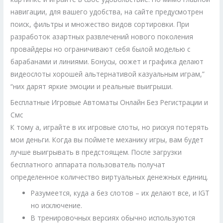
навигации, для вашего удобства, на сайте предусмотрен
поиск, фильтры и множество видов сортировки. При
разработок азартных развлечений нового поколения
провайдеры но ограничивают себя былой моделью с
барабанами и линиями. Бонусы, сюжет и графика делают
видеослоты хорошей альтернативой казуальным играм,”
“них дарят яркие эмоции и реальные выигрыши.
Бесплатные Игровые Автоматы Онлайн Без Регистрации и
Смс
К тому а, играйте в их игровые слоты, но рискуя потерять
мои деньги. Когда вы поймете механику игры, вам будет
лучше выигрывать в предстоящем. После загрузки
бесплатного аппарата пользователь получат
определенное количество виртуальных денежных единиц.
Разумеется, куда а без слотов – их делают все, и IGT
но исключение.
В тренировочных версиях обычно используются