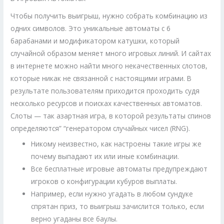
Чтобы получить выигрыш, нужно собрать комбинацию из
одних символов. Это уникальные автоматы с 6
барабанами и модификатором катушки, который
случайной образом меняет много игровых линий. И сайтах
в интернете можно найти много некачественных слотов,
которые никак не связанной с настоящими играми. В
результате пользователям приходится проходить судя
несколько ресурсов и поисках качественных автоматов.
Слоты — так азартная игра, в которой результаты спинов
определяются” “генератором случайных чисел (RNG).
Никому неизвестно, как настроены такие игры же
почему выпадают их или иные комбинации.
Все бесплатные игровые автоматы предупреждают
игроков о конфигурации кубуров выплаты.
Например, если нужно угадать в любом сундуке
спрятан приз, то выигрыш зачислится только, если
верно угаданы все баулы.