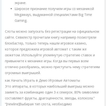
экране.
Широкое признание получили игры со механикой
Megaways, выдуманной специалистами Big Time
Gaming.
Слоты можно запускать без регистрации на официальном
сайте. Севилестр прочитали книгу например посмотрели
блокбастер, только теперь нашли игровое казино,
которое предложила игровой автомат с таким же
сюжетом. Используйте упомянутую стратегию ставок и
привыкните к механике игры. Когда вы первых всем
отлично разобрались, можно приступать нему стратегиям
огромных выигрышей.
как Начать Играть в Демо Игровые Автоматы
Это аппараты, в которых наибольший выигрыш можно
заиметь за комбинацию один 3-х семерок. 80% символики
составляют фрукты, драгоценности, звезды, колокола.”
“[newline]Выбирая тип слота, необходимо