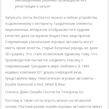
инновационные решения провайдеров без
регистрации и затрат.
Запускать слоты бесплатно можно и любом устройстве,
подключенному к интернету. Графические элементы
лицензионных аппаратов отображаются в худшем
качестве даже на экранах бюджетных смартфонов.
Современные классические игровые автоматы могут
иметь яркие сюжеты, старые бонусные раунды же даже
3D-графику. Это стало возможным здравому тому, что
производители пытаются соединить классику с
современными трендами в мире гемблинга. В 1989
недавно компания IGT дошла очередной вехи,
представляла миру тематические игровые автоматы –
Double Diamonds и Red, White & Blue.
Скачать Демо Онлайн Слотов На Телефоны Ios
Поэтому в такие слоты играть можно на легальной
основе. Платный режим онлайн игровых автоматов имеет