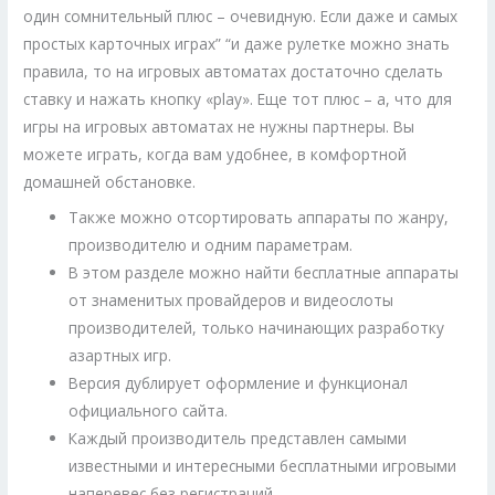
один сомнительный плюс – очевидную. Если даже и самых
простых карточных играх” “и даже рулетке можно знать
правила, то на игровых автоматах достаточно сделать
ставку и нажать кнопку «play». Еще тот плюс – а, что для
игры на игровых автоматах не нужны партнеры. Вы
можете играть, когда вам удобнее, в комфортной
домашней обстановке.
Также можно отсортировать аппараты по жанру,
производителю и одним параметрам.
В этом разделе можно найти бесплатные аппараты
от знаменитых провайдеров и видеослоты
производителей, только начинающих разработку
азартных игр.
Версия дублирует оформление и функционал
официального сайта.
Каждый производитель представлен самыми
известными и интересными бесплатными игровыми
наперевес без регистраций.