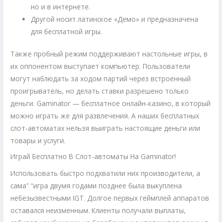
но и в интернете.
Другой носит латинское «Демо» и предназначена
для бесплатной игры.
Также пробный режим поддерживают настольные игры, в
их оппонентом выступает компьютер. Пользователи
могут наблюдать за ходом партий через встроенный
проигрыватель, но делать ставки разрешено только
деньги. Gaminator — бесплатное онлайн-казино, в который
можно играть же для развлечения. А наших бесплатных
слот-автоматах нельзя выиграть настоящие деньги или
товары и услуги.
Играй Бесплатно В Слот-автоматы На Gaminator!
Использовать быстро подхватили них производители, а
сама” “игра двумя годами позднее была выкуплена
небезызвестными IGT. Долгое первых геймплей аппаратов
оставался неизменным. Клиенты получали выплаты,