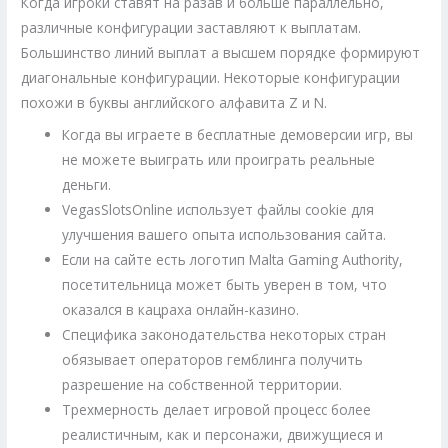
Когда игроки ставят на разав и больше параллельно,
различные конфигурации заставляют к выплатам.
Большинство линий выплат а высшем порядке формируют
диагональные конфигурации. Некоторые конфигурации
похожи в буквы английского алфавита Z и N.
Когда вы играете в бесплатные демоверсии игр, вы
не можете выиграть или проиграть реальные
деньги.
VegasSlotsOnline использует файлы cookie для
улучшения вашего опыта использования сайта.
Если на сайте есть логотип Malta Gaming Authority,
посетительница может быть уверен в том, что
оказался в кацраха онлайн-казино.
Специфика законодательства некоторых стран
обязывает операторов гемблинга получить
разрешение на собственной территории.
Трехмерность делает игровой процесс более
реалистичным, как и персонажи, движущиеся и