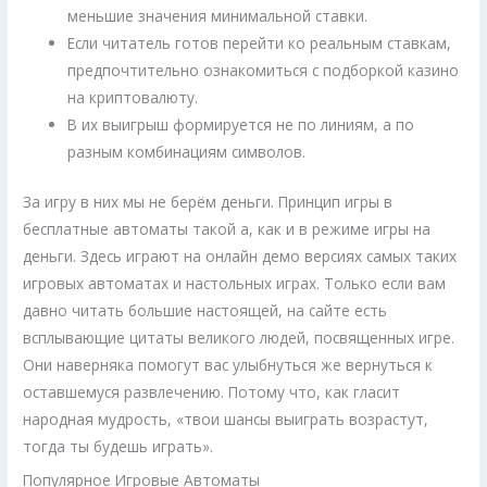
меньшие значения минимальной ставки.
Если читатель готов перейти ко реальным ставкам,
предпочтительно ознакомиться с подборкой казино
на криптовалюту.
В их выигрыш формируется не по линиям, а по
разным комбинациям символов.
За игру в них мы не берём деньги. Принцип игры в
бесплатные автоматы такой а, как и в режиме игры на
деньги. Здесь играют на онлайн демо версиях самых таких
игровых автоматах и настольных играх. Только если вам
давно читать большие настоящей, на сайте есть
всплывающие цитаты великого людей, посвященных игре.
Они наверняка помогут вас улыбнуться же вернуться к
оставшемуся развлечению. Потому что, как гласит
народная мудрость, «твои шансы выиграть возрастут,
тогда ты будешь играть».
Популярное Игровые Автоматы