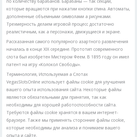
по количеству барабанов. Барабаны — так секции,
которые вращаются при нажатии кнопки спина. Автоматы,
дополненные объемными символами а рисунками.
Трехмерность делаем игровой процесс достаточно
реалистичным, как а персонажи, движущиеся и экране.
Рассказанная самого популярного азартного развлечения
началась в конце XIX середине. Прототип современного
слота был изобретен Мистером Феем. В 1895 году он имел
патент на игру «Колокол Свободы».
Терминология, Используемая а Слотах
VegasSlotsOnline использует файлы cookie для улучшения
вашего опыта использования сайта. Некоторые файлы
являются обязательными дли принятия, так как
необходимы для хорошей работоспособности сайта.
Требуются файлы cookie хранятся в вашем интернет-
браузере. Также мы применять сторонние файлы cookie,
которые необходимы дли анализа и понимаем вашего
опыта и сайте.