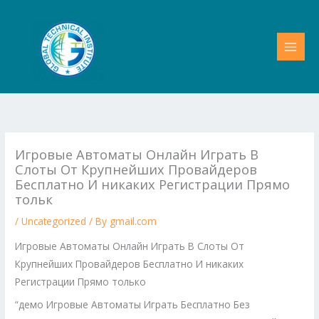
Skip
to
content
Игровые Автоматы Онлайн Играть В
Слоты От Крупнейших Провайдеров
Бесплатно И никаких Регистрации Прямо
тольк
/
Uncategorized
/ By
gmail.com
Игровые Автоматы Онлайн Играть В Слоты От
Крупнейших Провайдеров Бесплатно И никаких
Регистрации Прямо только
“демо Игровые Автоматы Играть Бесплатно Без