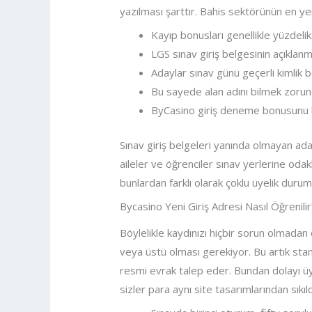
yazılması şarttır. Bahis sektörünün en ye
Kayıp bonusları genellikle yüzdelik o
LGS sınav giriş belgesinin açıklanma
Adaylar sınav günü geçerli kimlik b
Bu sayede alan adını bilmek zoru
ByCasino giriş deneme bonusunu kul
Sınav giriş belgeleri yanında olmayan ada
aileler ve öğrenciler sınav yerlerine oda
bunlardan farklı olarak çoklu üyelik duru
Bycasino Yeni Giriş Adresi Nasıl Öğrenilir
Böylelikle kaydınızı hiçbir sorun olmadan
veya üstü olması gerekiyor. Bu artık stand
resmi evrak talep eder. Bundan dolayı üy
sizler para aynı site tasarımlarından sıkıld