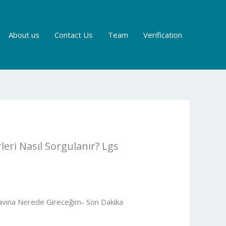
About us
Contact Us
Team
Verification
leri Nasıl Sorgulanır? Lgs
ınavına Nerede Gireceğim- Son Dakika