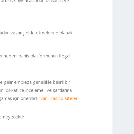
 soruluk sayısal alandan oluşacak ve
madan kazanç elde etmelerine olanak
oix nedeni bahis platformunun illegal
e gelir empieza genellikle belirli bir
ını dikkatlice incelemeli ve şartlarına
aşamak için önemlidir
canlı casino siteleri
.
lemeyecektir.