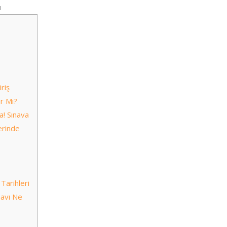
u
riş
ar Mı?
a! Sınava
erinde
Tarihleri
navı Ne