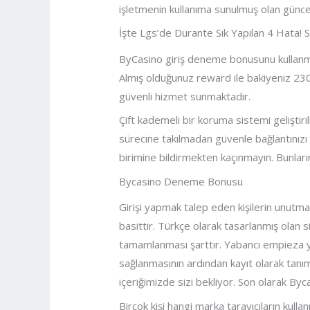
işletmenin kullanıma sunulmuş olan güncel
İşte Lgs’de Durante Sık Yapılan 4 Hata!
ByCasino giriş deneme bonusunu kullanmak
Almış olduğunuz reward ile bakiyeniz 2300
güvenli hizmet sunmaktadır.
Çift kademeli bir koruma sistemi geliştiri
sürecine takılmadan güvenle bağlantınızı 
birimine bildirmekten kaçınmayın. Bunlar
Bycasino Deneme Bonusu
Girişi yapmak talep eden kişilerin unutm
basittir. Türkçe olarak tasarlanmış olan 
tamamlanması şarttır. Yabancı empieza yeni
sağlanmasının ardından kayıt olarak tanıml
içeriğimizde sizi bekliyor. Son olarak Byc
Birçok kişi hangi marka tarayıcıların kull