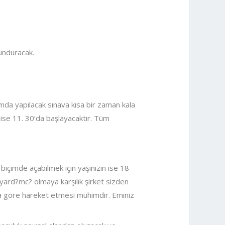
lunduracak.
umda yapılacak sınava kısa bir zaman kala
u ise 11. 30’da başlayacaktır. Tüm
biçimde açabilmek için yaşınızın ise 18
ş yard?mc? olmaya karşılık şirket sizden
una göre hareket etmesi mühimdir. Eminiz