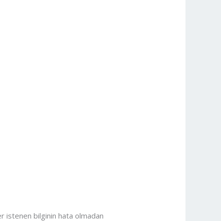
er istenen bilginin hata olmadan