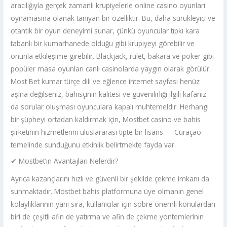
aracılığıyla gerçek zamanlı krupiyelerle online casino oyunları
oynamasına olanak tanıyan bir özelliktir. Bu, daha sürükleyici ve
otantik bir oyun deneyimi sunar, çünkü oyuncular tıpkı kara
tabanlı bir kumarhanede olduğu gibi krupiyeyi görebilir ve
onunla etkileşime girebilir. Blackjack, rulet, bakara ve poker gibi
popüler masa oyunları canlı casinolarda yaygın olarak görülür.
Most Bet kumar türçe dili ve eğlence internet sayfası henüz
aşina değilseniz, bahisçinin kalitesi ve güvenilirliği ilgili kafanız
da sorular oluşması oyunculara kapalı muhtemeldir. Herhangi
bir şüpheyi ortadan kaldırmak için, Mostbet casino ve bahis
şirketinin hizmetlerini uluslararası tipte bir lisans — Curaçao
temelinde sunduğunu etkinlik belirtmekte fayda var.
✔ Mostbet’in Avantajları Nelerdir?
Ayrıca kazançlarını hızlı ve güvenli bir şekilde çekme imkanı da
sunmaktadır. Mostbet bahis platformuna üye olmanın genel
kolaylıklarının yanı sıra, kullanıcılar için sobre önemli konulardan
biri de çeşitli afin de yatırma ve afin de çekme yöntemlerinin