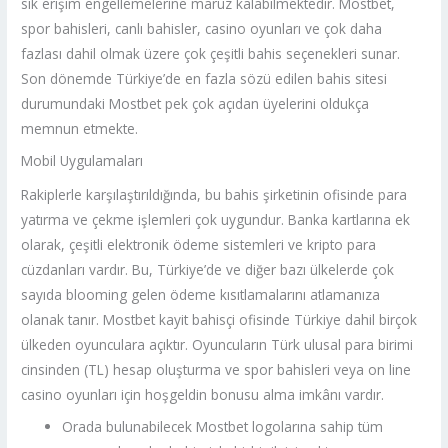
sık erişim engellemelerine maruz kalabilmektedir. Mostbet,
spor bahisleri, canlı bahisler, casino oyunları ve çok daha
fazlası dahil olmak üzere çok çeşitli bahis seçenekleri sunar.
Son dönemde Türkiye’de en fazla sözü edilen bahis sitesi
durumundaki Mostbet pek çok açıdan üyelerini oldukça
memnun etmekte.
Mobil Uygulamaları
Rakiplerle karşılaştırıldığında, bu bahis şirketinin ofisinde para
yatırma ve çekme işlemleri çok uygundur. Banka kartlarına ek
olarak, çeşitli elektronik ödeme sistemleri ve kripto para
cüzdanları vardır. Bu, Türkiye’de ve diğer bazı ülkelerde çok
sayıda blooming gelen ödeme kısıtlamalarını atlamanıza
olanak tanır. Mostbet kayit bahisçi ofisinde Türkiye dahil birçok
ülkeden oyunculara açıktır. Oyuncuların Türk ulusal para birimi
cinsinden (TL) hesap oluşturma ve spor bahisleri veya on line
casino oyunları için hoşgeldin bonusu alma imkânı vardır.
Orada bulunabilecek Mostbet logolarına sahip tüm