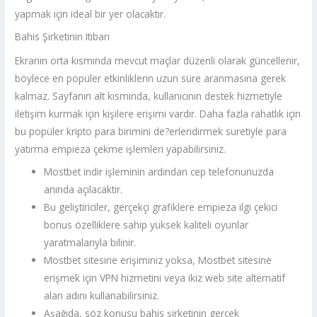
yapmak için ideal bir yer olacaktır.
Bahis Şirketinin Itibarı
Ekranın orta kısmında mevcut maçlar düzenli olarak güncellenir,
böylece en popüler etkinliklerin uzun süre aranmasına gerek
kalmaz. Sayfanın alt kısmında, kullanıcının destek hizmetiyle
iletişim kurmak için kişilere erişimi vardır. Daha fazla rahatlık için
bu popüler kripto para birimini de?erlendirmek suretiyle para
yatırma empieza çekme işlemleri yapabilirsiniz.
Mostbet indir işleminin ardından cep telefonunuzda
anında açılacaktır.
Bu geliştiriciler, gerçekçi grafiklere empieza ilgi çekici
bonus özelliklere sahip yüksek kaliteli oyunlar
yaratmalarıyla bilinir.
Mostbet sitesine erişiminiz yoksa, Mostbet sitesine
erişmek için VPN hizmetini veya ikiz web site alternatif
alan adını kullanabilirsiniz.
Aşağıda, söz konusu bahis şirketinin gerçek