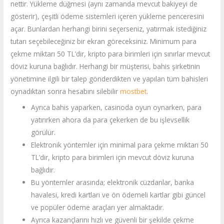
nettir. Yükleme düğmesi (aynı zamanda mevcut bakiyeyi de
gösterir), çeşitli ödeme sistemleri içeren yükleme penceresini
açar. Bunlardan herhangi birini seçerseniz, yatırmak istediğiniz
tutarı seçebileceğiniz bir ekran göreceksiniz. Minimum para
çekme miktarı 50 TL’dir, kripto para birimleri için sınırlar mevcut
döviz kuruna bağlıdır. Herhangi bir müşterisi, bahis şirketinin
yönetimine ilgili bir talep gönderdikten ve yapılan tüm bahisleri
oynadıktan sonra hesabını silebilir
mostbet
.
Ayrıca bahis yaparken, casinoda oyun oynarken, para
yatırırken ahora da para çekerken de bu işlevsellik
görülür.
Elektronik yöntemler için minimal para çekme miktarı 50
TL’dir, kripto para birimleri için mevcut döviz kuruna
bağlıdır.
Bu yöntemler arasında; elektronik cüzdanlar, banka
havalesi, kredi kartları ve ön ödemeli kartlar gibi güncel
ve popüler ödeme araçları yer almaktadır.
Ayrıca kazançlarını hızlı ve güvenli bir şekilde çekme