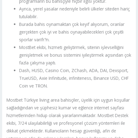
programların bu bahisçiyle hiçbir ilgisi yoktur.
Ayrıca, yerel yasalar nedeniyle belirli ülkeler siteden hariç
tutulabilir.
Burada bahis oynamaktan çok keyif alıyorum, oranlar
gerçekten çok iyi ve bahis oynayabilecekleri çok çeşitli
sporlar varifr?n.
MostBet ekibi, hizmeti geliştirmek, sitenin işlevselliğini
genişletmek ve bonus sistemini iyileştirmek açısından çok
fazla çalışma yaptı.
Dash, HUSD, Casino Coin, ZChash, ADA, DAI, Dexsport,
TrueUSD, Axie Infinitude, infiniteness, Binance USD, CHF
Coin ve TRON.
Mostbet Türkiye living area bahisçiler, üyelik için uygun koşullar
sağladığından ve şüphesiz kumar ve eğlence internet sayfası
hizmetlerinden hidup olarak yararlanmaktadır. Mostbet Destek
ekibi, 7/24 ulaşılabilirliği ve profesyonel çözüm yöntemleri ile
dikkat çekmektedir. Kullanıcıların hesap güvenliği, afin de