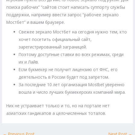
поиска рабочих” “сайтов стоит написать суппорту службы
поддержки, например ввести запрос “рабочее зеркало
Мостбет” и вашем браузере.
Свежее зеркало Мостбет на сегодня нужно тем, кто
хочет посетить официальный сайт,
зарегистрированный заграницей.
Поэтому доступные ставки во всех режимах, среди
их и Лайв.
Если букмекер не получит лицензию от ФНС, его
деятельность в России будет под запретом.
За последние 10 лет организация Mostbet уверенно
вошла и число лучших букмекерских компаний мира.
Них не устраивает только и то, но на портале нет
азиатских гандикапов а целочисленных тоталов.
←
Previous Post
Next Post
→