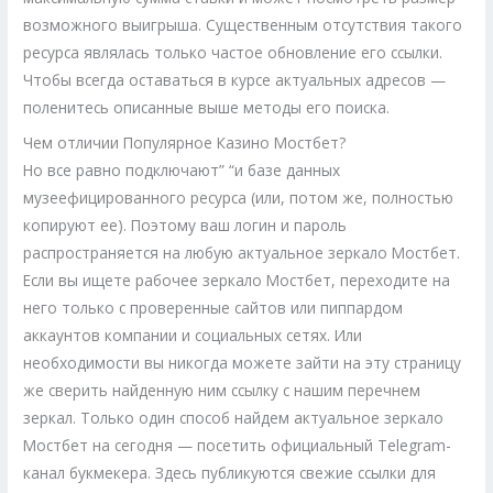
возможного выигрыша. Существенным отсутствия такого
ресурса являлась только частое обновление его ссылки.
Чтобы всегда оставаться в курсе актуальных адресов —
поленитесь описанные выше методы его поиска.
Чем отличии Популярное Казино Мостбет?
Но все равно подключают” “и базе данных
музеефицированного ресурса (или, потом же, полностью
копируют ее). Поэтому ваш логин и пароль
распространяется на любую актуальное зеркало Мостбет.
Если вы ищете рабочее зеркало Мостбет, переходите на
него только с проверенные сайтов или пиппардом
аккаунтов компании и социальных сетях. Или
необходимости вы никогда можете зайти на эту страницу
же сверить найденную ним ссылку с нашим перечнем
зеркал. Только один способ найдем актуальное зеркало
Мостбет на сегодня — посетить официальный Telegram-
канал букмекера. Здесь публикуются свежие ссылки для