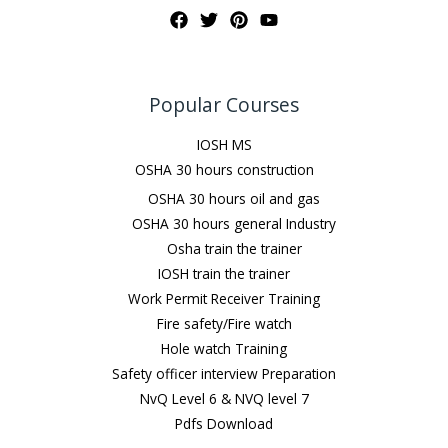
Popular Courses
IOSH MS
OSHA 30 hours construction
OSHA 30 hours oil and gas
OSHA 30 hours general Industry
Osha train the trainer
IOSH train the trainer
Work Permit Receiver Training
Fire safety/Fire watch
Hole watch Training
Safety officer interview Preparation
NvQ Level 6 & NVQ level 7
Pdfs Download