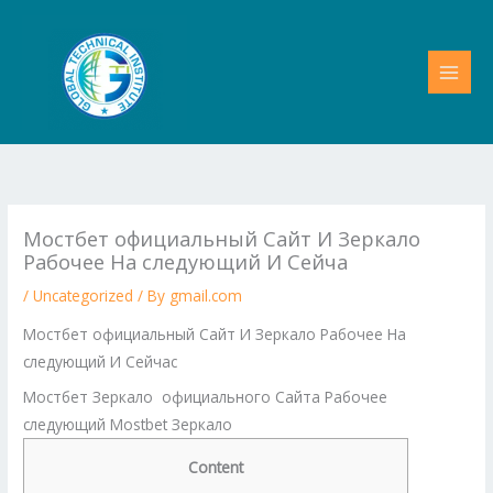
Skip
to
content
Мостбет официальный Сайт И Зеркало
Рабочее На следующий И Сейча
/
Uncategorized
/ By
gmail.com
Мостбет официальный Сайт И Зеркало Рабочее На
следующий И Сейчас
Мостбет Зеркало ️ официального Сайта Рабочее
следующий Mostbet Зеркало
Content