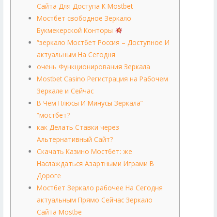
Сайта Для Доступа К Mostbet
Мостбет свободное Зеркало
Букмекерской Конторы
“зеркало Мостбет Россия – Доступное И
актуальным На Сегодня
очень Функционирования Зеркала
Mostbet Casino Регистрация на Рабочем
Зеркале и Сейчас
В Чем Плюсы И Минусы Зеркала”
“мостбет?
как Делать Ставки через
Альтернативный Сайт?
Скачать Казино Мостбет: же
Наслаждаться Азартными Играми В
Дороге
Мостбет Зеркало рабочее На Сегодня
актуальным Прямо Сейчас Зеркало
Сайта Mostbe