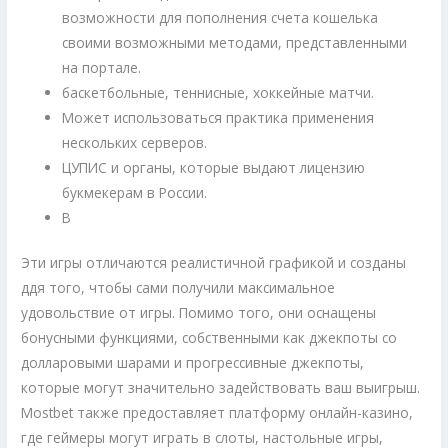
возможности для пополнения счета кошелька
своими возможными методами, представленными
на портале.
баскетбольные, теннисные, хоккейные матчи.
Может использоваться практика применения
нескольких серверов.
ЦУПИС и органы, которые выдают лицензию
букмекерам в России.
В
Эти игры отличаются реалистичной графикой и созданы
ддя того, чтобы сами получили максимальное
удовольствие от игры. Помимо того, они оснащены
бонусными функциями, собственными как джекпоты со
долларовыми шарами и прогрессивные джекпоты,
которые могут значительно задействовать ваш выигрыш.
Mostbet также предоставляет платформу онлайн-казино,
где геймеры могут играть в слоты, настольные игры,