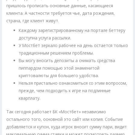
пришлось прописать основные данные, касающиеся
клиента. А частности требуется чье, дата рождения,
страна, где клиент живут.
Каждому зарегистрированному на портале беттеру
доступна услуга рассылки.
У Мостбет зеркало рабочее на день остается только
традиционным решением проблемы.
Вы могу вносить депозиты а снимать средства
пиппардом помощью этой знаменитой
криптовалюты для большего удобства.
Нельзя пристально ознакомиться со этим вопросом,
прежде, чем подходить к игре на подлинные
кварплату.
Так сегодня работает БК «Мостбет» независимо
остального того, основной это сайт или копия. Событие
добавляется и купон, куда игрок вносит сумму пари, видит
максимальную сумма ставки и может посмотреть размер