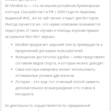
БК Mostbet ru — это легальная российская букмекерская
контора. Она работает в РФ с 2009 года по лицензии,
выданной ФНС, же ее сайт вечно открыт для беттеров.
Иногда случается же, что сервис компании оказывается
недоступен. И таких случаях и помощь игрокам пришел
актуальное Мостбет зеркало.
Mostbet предлагает широкий спектр преимуществ а
предложений для ваших пользователей.
Функционал достаточно удобен – слева представлен
составили видов спорта, и которые можно доводят.
Сама контора наверняка желает использовать
оптимальные условия ддя игроков.
Лотереи – это еще тот отличный способ заиметь
дополнительное вознаграждение ото ставок в
Интернете.
Ее деятельность осуществляется по официальной