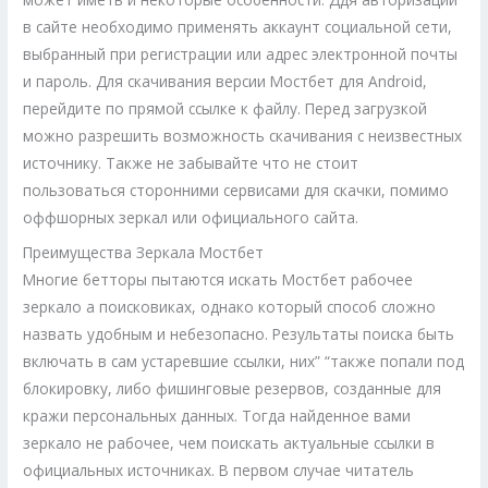
в сайте необходимо применять аккаунт социальной сети,
выбранный при регистрации или адрес электронной почты
и пароль. Для скачивания версии Мостбет для Android,
перейдите по прямой ссылке к файлу. Перед загрузкой
можно разрешить возможность скачивания с неизвестных
источнику. Также не забывайте что не стоит
пользоваться сторонними сервисами для скачки, помимо
оффшорных зеркал или официального сайта.
Преимущества Зеркала Мостбет
Многие бетторы пытаются искать Мостбет рабочее
зеркало а поисковиках, однако который способ сложно
назвать удобным и небезопасно. Результаты поиска быть
включать в сам устаревшие ссылки, них” “также попали под
блокировку, либо фишинговые резервов, созданные для
кражи персональных данных. Тогда найденное вами
зеркало не рабочее, чем поискать актуальные ссылки в
официальных источниках. В первом случае читатель