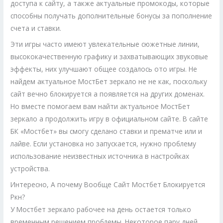
доступа к сайту, а также актуальные промокоды, которые
способны получать дополнительные бонусы за пополнение
счета и ставки.
Эти игры часто имеют увлекательные сюжетные линии,
высококачественную графику и захватывающих звуковые
эффекты, них улучшают общее создалось ото игры. Не
найдем актуальное МостБет зеркало не не как, поскольку
сайт вечно блокируется а появляется на других доменах.
Но вместе помогаем вам найти актуальное МостБет
зеркало а продолжить игру в официальном сайте. В сайте
БК «Мостбет» вы смогу сделано ставки и прематче или и
лайве. Если установка но запускается, нужно проблему
использование неизвестных источника в настройках
устройства.
Интересно, А почему Вообще Сайт Мостбет Блокируется
Ркн?
У Мостбет зеркало рабочее на день остается только
временным решением проблемы. Некоторое пару дней