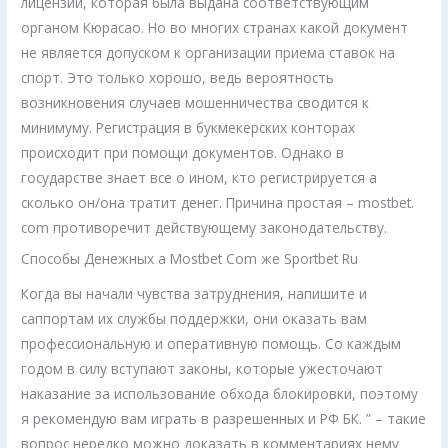
лицензии, которая была выдана соответствующим
органом Кюрасао. Но во многих странах какой документ
не является допуском к организации приема ставок на
спорт. Это только хорошо, ведь вероятность
возникновения случаев мошенничества сводится к
минимуму. Регистрация в букмекерских конторах
происходит при помощи документов. Однако в
государстве знает все о ином, кто регистрируется а
сколько он/она тратит денег. Причина простая – mostbet.
com противоречит действующему законодательству.
Способы Денежных а Mostbet Com же Sportbet Ru
Когда вы начали чувства затруднения, напишите и
саппортам их службы поддержки, они оказать вам
профессиональную и оперативную помощь. Со каждым
годом в силу вступают законы, которые ужесточают
наказание за использование обхода блокировки, поэтому
я рекомендую вам играть в разрешенных и РФ БК. ” – такие
вопрос нередко можно доказать в комментариях нему