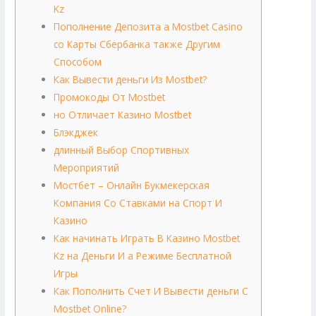
Kz
Пополнение Депозита а Mostbet Casino
со Карты Сбербанка также Другим
Способом
Как Вывести деньги Из Mostbet?
Промокоды От Mostbet
но Отличает Казино Mostbet
Блэкджек
длинный Выбор Спортивных
Мероприятий
Мостбет – Онлайн Букмекерская
Компания Со Ставками на Спорт И
Казино
Как начинать Играть В Казино Mostbet
Kz на Деньги И а Режиме Бесплатной
Игры
Как Пополнить Счет И Вывести деньги С
Mostbet Online?