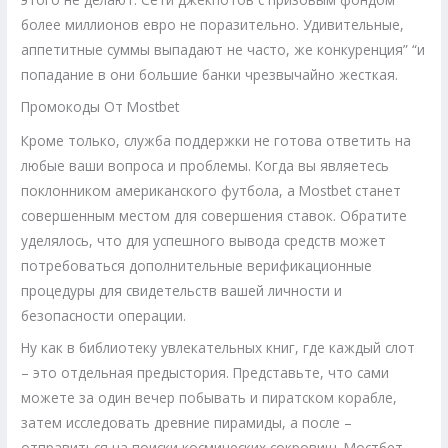
более миллионов евро не поразительно. Удивительные,
аппетитные суммы выпадают не часто, же конкуренция” “и
попадание в они большие банки чрезвычайно жесткая.
Промокоды От Mostbet
Кроме только, служба поддержки не готова ответить на
любые ваши вопроса и проблемы. Когда вы являетесь
поклонником американского футбола, а Mostbet станет
совершенным местом для совершения ставок. Обратите
уделялось, что для успешного вывода средств может
потребоваться дополнительные верификационные
процедуры для свидетельств вашей личности и
безопасности операции.
Ну как в библиотеку увлекательных книг, где каждый слот
– это отдельная предыстория. Представьте, что сами
можете за один вечер побывать и пиратском корабле,
затем исследовать древние пирамиды, а после –
отправиться на поиски космических сокровищ. Мостбет