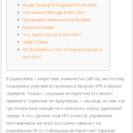
Акции, Бонусы И Подарки От Mostbet
Платёжные Методы в Мостбет
Программа Лояльности в Mostbet
Бонусы И Акции
Что такое Слоты В Мостбет?
Лайв Ставки
же Пополнить Счет и Получить Бонус в
Мостбет?
В радиосвязь с запретами знаменитых сайтов, мы потому
пользуемся услугами встроенных в браузер VPN и прокси-
серверов. Только с хорошим интернетом это может
привели к тормозам же браузерках — мы ведь не нам, как
где конкретное находится и насколько хорош удаленный
сервер. А что сделали, если FPS ложится, управление
неотзывчивое же игра постоянно нависает на
нормальном ПК со стабильным интернетом? Офисная