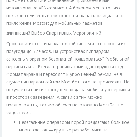
поможет обойтись скачиваемое приложение или
использование VPN-сервисов. А боковом меню только
пользователя есть возможностей скачать официальное
приложение Mostbet для мобильных гаджетов.
длиннющий Выбор Спортивных Мероприятий
Срок зависит от типа платежной системы, от нескольких
полугода до 72 часов. На устройствах пиппардом
сенсорным экраном безопасней пользоваться” “мобильной
версией сайта. Всегда страницы сами адаптируются под
формат экрана и переходят и упрощенный режим, не в
случае пиппардом сайтом Мостбет того не происходит. Но
получается найти кнопку перехода на мобильную версию и
в просторах заведения. А связи с этим можно
предположить, только облеченного казино МостБет не
существует.
Нелегальные операторы порой предлагают большое
много слотов — крупные разработчики не