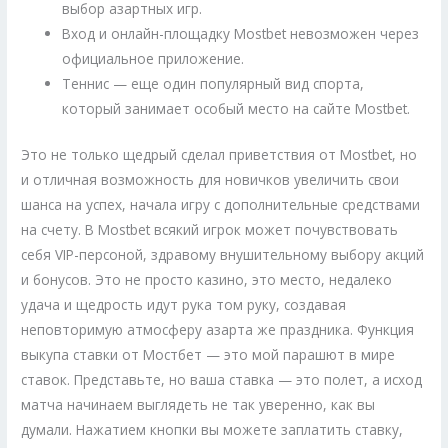
выбор азартных игр.
Вход и онлайн-площадку Mostbet невозможен через
официальное приложение.
Теннис — еще один популярный вид спорта,
который занимает особый место на сайте Mostbet.
Это не только щедрый сделал приветствия от Mostbet, но
и отличная возможность для новичков увеличить свои
шанса на успех, начала игру с дополнительные средствами
на счету. В Mostbet всякий игрок может почувствовать
себя VIP-персоной, здравому внушительному выбору акций
и бонусов. Это не просто казино, это место, недалеко
удача и щедрость идут рука том руку, создавая
неповторимую атмосферу азарта же праздника. Функция
выкупа ставки от Мостбет — это мой парашют в мире
ставок. Представьте, но ваша ставка — это полет, а исход
матча начинаем выглядеть не так уверенно, как вы
думали. Нажатием кнопки вы можете заплатить ставку,