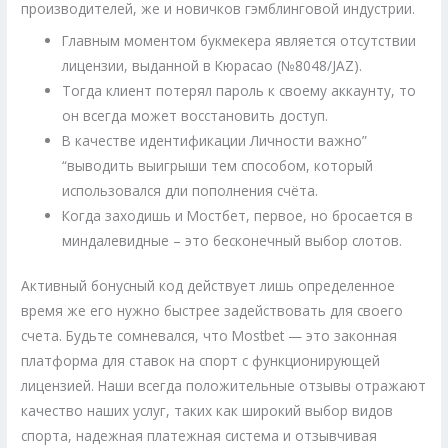
производителей, же и новичков гэмблинговой индустрии.
Главным моментом букмекера является отсутствии
лицензии, выданной в Кюрасао (№8048/JAZ).
Тогда клиент потерял пароль к своему аккаунту, то
он всегда может восстановить доступ.
В качестве идентификации Личности важно”
“выводить выигрыши тем способом, который
использовался дли пополнения счёта.
Когда заходишь и Мостбет, первое, но бросается в
миндалевидные – это бесконечный выбор слотов.
Активный бонусный код действует лишь определенное
время же его нужно быстрее задействовать для своего
счета. Будьте сомневался, что Mostbet — это законная
платформа для ставок на спорт с функционирующей
лицензией. Наши всегда положительные отзывы отражают
качество наших услуг, таких как широкий выбор видов
спорта, надежная платежная система и отзывчивая