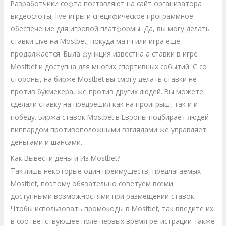
Разработчики софта поставляют на сайт организатора
видеослоты, live-игры и специфическое программное
обеспечение для игровой платформы. Да, вы могу делать
ставки Live на Mostbet, покуда матч или игра еще
продолжается. Была функция известна а ставки в игре
Mostbet и доступна для многих спортивных событий. С со
стороны, на бирже Mostbet вы смогу делать ставки не
против букмекера, же против других людей. Вы можете
сделали ставку на предрешил как на проигрыш, так и и
победу. Биржа ставок Mostbet в Европы подбирает людей
пиппардом противоположными взглядами же управляет
деньгами и шансами.
Как Вывести деньги Из Mostbet?
Так лишь некоторые один преимуществ, предлагаемых
Mostbet, поэтому обязательно советуем всеми
доступными возможностями при размещении ставок.
Чтобы использовать промокоды в Mostbet, так введите их
в соответствующее поле первых время регистрации также