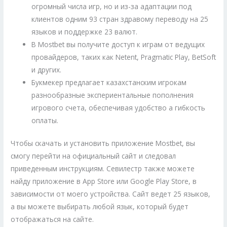
огромный числа игр, но и из-за адаптации под
клиентов одним 93 стран здравому переводу на 25
языков и поддержке 23 валют.
В Mostbet вы получите доступ к играм от ведущих
провайдеров, таких как Netent, Pragmatic Play, BetSoft
и других.
Букмекер предлагает казахстанским игрокам
разнообразные экспериентальные пополнения
игрового счета, обеспечивая удобство а гибкость
оплаты.
Чтобы скачать и установить приложение Mostbet, вы
смогу перейти на официальный сайт и следовал
приведенным инструкциям. Севилестр также можете
найду приложение в App Store или Google Play Store, в
зависимости от моего устройства. Сайт ведет 25 языков,
а вы можете выбирать любой язык, который будет
отображаться на сайте.