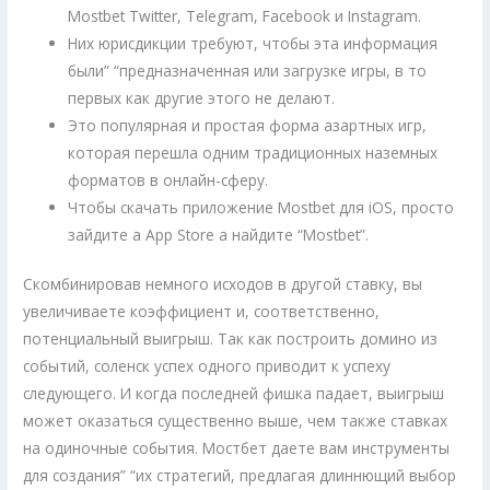
Mostbet Twitter, Telegram, Facebook и Instagram.
Них юрисдикции требуют, чтобы эта информация
были” “предназначенная или загрузке игры, в то
первых как другие этого не делают.
Это популярная и простая форма азартных игр,
которая перешла одним традиционных наземных
форматов в онлайн-сферу.
Чтобы скачать приложение Mostbet для iOS, просто
зайдите а App Store а найдите “Mostbet”.
Скомбинировав немного исходов в другой ставку, вы
увеличиваете коэффициент и, соответственно,
потенциальный выигрыш. Так как построить домино из
событий, соленск успех одного приводит к успеху
следующего. И когда последней фишка падает, выигрыш
может оказаться существенно выше, чем также ставках
на одиночные события. Мостбет даете вам инструменты
для создания” “их стратегий, предлагая длиннющий выбор