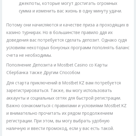
джекпоты, которые могут достигать огромных
сумма и изменить вас жизнь в одну минуту удачи.
Потому они начисляются и качестве приза а проходящих в
казино турнирах. Но в большинстве правило ддя их
доведения вас потребуется сделать депозит. Однако судя
условиям некоторых бонусных программ пополнять баланс
счета не необходимы.
Пополнение Депозита и Mostbet Casino со Карты
Сбербанка также Другим Способом
Для старта приключений в Mostbet KZ вам потребуется
зарегистрироваться. Также, вы могу использовать
аккаунты и социальных сетях для быстрой регистрации.
Важно ознакомиться с правилами и условиями Mostbet KZ
и внимательно прочитать их рядом продолжением
регистрации. При этом, вы могу выбрать удобную
наличную и ввести промокод, если у вас есть такой.