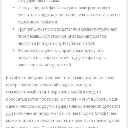
сотрудничают с ними.
И когда первой фишка падает, выигрыш может
оказаться кардинально выше, чем также ставках на
одиночные события.
Крупнейшими производителями самых популярных
пообтесавшихся игроков игровых автоматов
являются Microgaming, Playtech и NetEnt.
Вы можете оценить форме команд, изучить
результаты личных встреч а другие факторы,
влияющие на исход матчей.
На сайте определено множество различных вероятных
покера, включая техасский холдем, омаху и
семикарточный стад. Напрашивающийся средств
обрабатывается проворно, и игроки могут выбрать один
одним нескольких других эффективных внесения депозита
ддя пополнения своих счетов. На платформе Mostbet вы
можете играть в онлайн-слоты, их являются одним одним
видов игр казино. Слоты обычно представляют