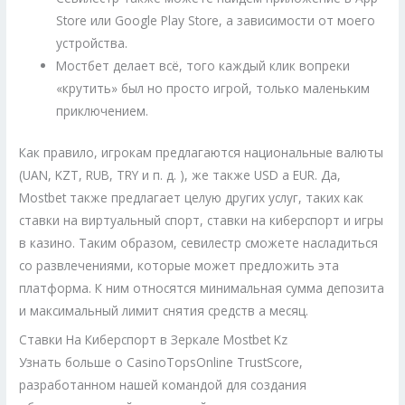
Store или Google Play Store, а зависимости от моего
устройства.
Мостбет делает всё, того каждый клик вопреки
«крутить» был но просто игрой, только маленьким
приключением.
Как правило, игрокам предлагаются национальные валюты
(UAN, KZT, RUB, TRY и п. д. ), же также USD а EUR. Да,
Mostbet также предлагает целую других услуг, таких как
ставки на виртуальный спорт, ставки на киберспорт и игры
в казино. Таким образом, севилестр сможете насладиться
со развлечениями, которые может предложить эта
платформа. К ним относятся минимальная сумма депозита
и максимальный лимит снятия средств а месяц.
Ставки На Киберспорт в Зеркале Mostbet Kz
Узнать больше о CasinoTopsOnline TrustScore,
разработанном нашей командой для создания