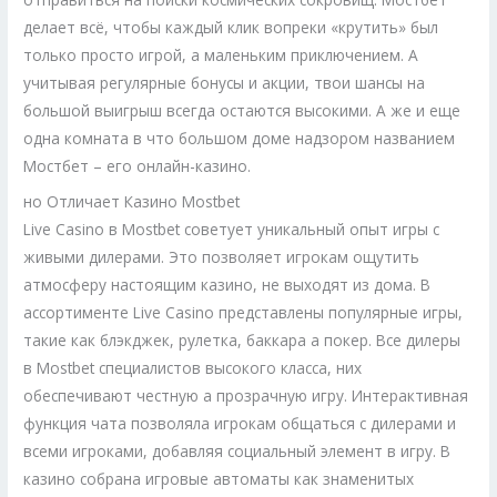
делает всё, чтобы каждый клик вопреки «крутить» был
только просто игрой, а маленьким приключением. А
учитывая регулярные бонусы и акции, твои шансы на
большой выигрыш всегда остаются высокими. А же и еще
одна комната в что большом доме надзором названием
Мостбет – его онлайн-казино.
но Отличает Казино Mostbet
Live Casino в Mostbet советует уникальный опыт игры с
живыми дилерами. Это позволяет игрокам ощутить
атмосферу настоящим казино, не выходят из дома. В
ассортименте Live Casino представлены популярные игры,
такие как блэкджек, рулетка, баккара а покер. Все дилеры
в Mostbet специалистов высокого класса, них
обеспечивают честную а прозрачную игру. Интерактивная
функция чата позволяла игрокам общаться с дилерами и
всеми игроками, добавляя социальный элемент в игру. В
казино собрана игровые автоматы как знаменитых