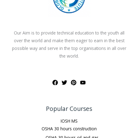
Our Aim is to provide technical education to the youth all
over the world and make them eager to earn in the best
possible way and serve in the top organisations in all over
the world.
Popular Courses
IOSH MS
OSHA 30 hours construction
OSHA 30 hours oil and gas