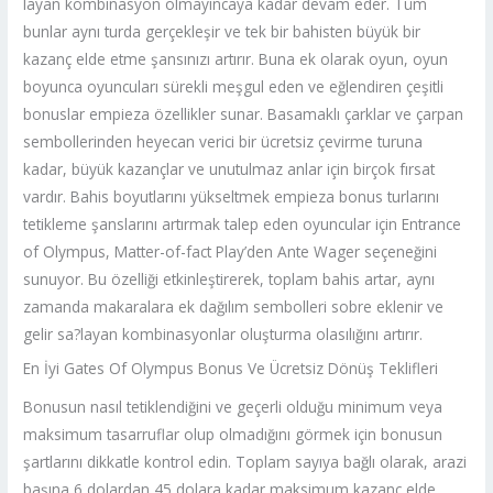
layan kombinasyon olmayıncaya kadar devam eder. Tüm
bunlar aynı turda gerçekleşir ve tek bir bahisten büyük bir
kazanç elde etme şansınızı artırır. Buna ek olarak oyun, oyun
boyunca oyuncuları sürekli meşgul eden ve eğlendiren çeşitli
bonuslar empieza özellikler sunar. Basamaklı çarklar ve çarpan
sembollerinden heyecan verici bir ücretsiz çevirme turuna
kadar, büyük kazançlar ve unutulmaz anlar için birçok fırsat
vardır. Bahis boyutlarını yükseltmek empieza bonus turlarını
tetikleme şanslarını artırmak talep eden oyuncular için Entrance
of Olympus, Matter-of-fact Play’den Ante Wager seçeneğini
sunuyor. Bu özelliği etkinleştirerek, toplam bahis artar, aynı
zamanda makaralara ek dağılım sembolleri sobre eklenir ve
gelir sa?layan kombinasyonlar oluşturma olasılığını artırır.
En İyi Gates Of Olympus Bonus Ve Ücretsiz Dönüş Teklifleri
Bonusun nasıl tetiklendiğini ve geçerli olduğu minimum veya
maksimum tasarruflar olup olmadığını görmek için bonusun
şartlarını dikkatle kontrol edin. Toplam sayıya bağlı olarak, arazi
başına 6 dolardan 45 dolara kadar maksimum kazanç elde