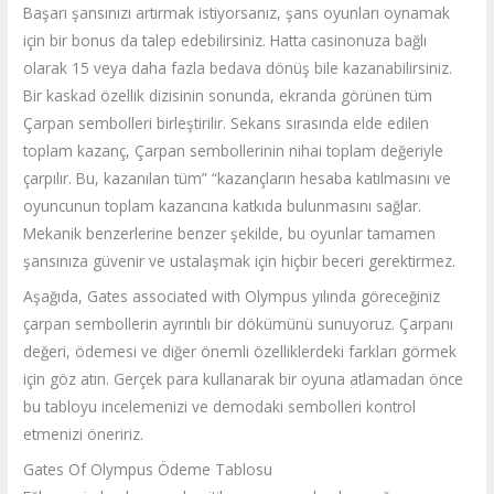
Başarı şansınızı artırmak istiyorsanız, şans oyunları oynamak
için bir bonus da talep edebilirsiniz. Hatta casinonuza bağlı
olarak 15 veya daha fazla bedava dönüş bile kazanabilirsiniz.
Bir kaskad özellik dizisinin sonunda, ekranda görünen tüm
Çarpan sembolleri birleştirilir. Sekans sırasında elde edilen
toplam kazanç, Çarpan sembollerinin nihai toplam değeriyle
çarpılır. Bu, kazanılan tüm” “kazançların hesaba katılmasını ve
oyuncunun toplam kazancına katkıda bulunmasını sağlar.
Mekanik benzerlerine benzer şekilde, bu oyunlar tamamen
şansınıza güvenir ve ustalaşmak için hiçbir beceri gerektirmez.
Aşağıda, Gates associated with Olympus yılında göreceğiniz
çarpan sembollerin ayrıntılı bir dökümünü sunuyoruz. Çarpanı
değeri, ödemesi ve diğer önemli özelliklerdeki farkları görmek
için göz atın. Gerçek para kullanarak bir oyuna atlamadan önce
bu tabloyu incelemenizi ve demodaki sembolleri kontrol
etmenizi öneririz.
Gates Of Olympus Ödeme Tablosu