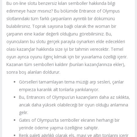
Bu on-line slotu benzersiz kılan semboller hakkında bilgi
edinmeye hazır mısınız? Bu bölümde Entrance of Olympus
slotlarındaki tüm farklı çarpanların ayrıntılı bir dökümünü
bulabilirsiniz. Toprak sayısına bağlı olarak the woman bir
çarpanın eine kadar değerli olduğunu görebilirsiniz. Bu,
oyuncuların bu slotu gerçek parayla oynarken elde edecekleri
olası kazançlar hakkında size iyi bir tahmin verecektir. Temel
oyun ayrıca oyunu ilginç kılmak için bir yuvarlama özelliği içerir.
Kazanan tüm sembolleri kaldırır (bunları kazançlarınıza ekler),
sonra boş alanları doldurur.
Görselleri tamamlayan tema müziği arp sesleri, çanlar
empieza karanlık alt tonlarla yankılanıyor.
Bu, Entrances of Olympus’un kazançların daha az sıklıkta,
ancak daha yüksek olabileceği bir oyun olduğu anlamına
gelir.
Gates of Olympus’ta semboller ekranın herhangi bir
yerinde ödeme yapma özelliğine sahiptir.
Renk paleti ağırlıklı olarak els, mavi ve altın tonlarını içerir