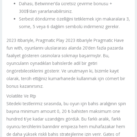
Dahası, Betwinner’da ücretsiz çevirme bonusu +
300$’dan yararlanabilirsiniz.
Serbest döndürme özelliğini tetiklemek için makaralara 3,
some, 5 veya 6 dağılım sembolü indirmeniz gerekir.
2023 itibariyle, Pragmatic Play 2023 itibariyle Pragmatic Have
fun with, oyunlarını uluslararası alanda 20’den fazla pazarda
faaliyet gösteren casinolara sokmayı başarmıştır. Bu,
oyuncuların oynadıkları bahislerde adil bir getiri
öngörebileceklerini gösterir. Ve unutmayın ki, bizimle kayıt
olarak, tercih ettiğiniz kumarhanede kullanmak için cömert bir
bonus kazanırsınız.
Volatilite Ve Rtp
Sitedeki testlerimiz sırasında, bu oyun için bahis aralığının spin
başına minimum amount 0, 20 ₺ bahisten maksimum one
hundred ₺’ye kadar uzandığını gördük. Bu farklı aralık, farklı
oyuncu tercihlerini barındırır empieza hem muhafazakar hem
de daha yüksek riskli bahis stratejilerine izin verir. Gates of