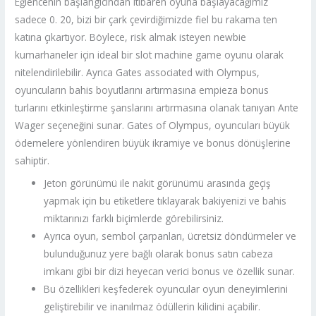
Eğlencenin başlangıcından itibaren oyuna başlayacağımız
sadece 0. 20, bizi bir çark çevirdiğimizde fiel bu rakama ten
katına çıkartıyor. Böylece, risk almak isteyen newbie
kumarhaneler için ideal bir slot machine game oyunu olarak
nitelendirilebilir. Ayrıca Gates associated with Olympus,
oyuncuların bahis boyutlarını artırmasına empieza bonus
turlarını etkinleştirme şanslarını artırmasına olanak tanıyan Ante
Wager seçeneğini sunar. Gates of Olympus, oyuncuları büyük
ödemelere yönlendiren büyük ikramiye ve bonus dönüşlerine
sahiptir.
Jeton görünümü ile nakit görünümü arasında geçiş
yapmak için bu etiketlere tıklayarak bakiyenizi ve bahis
miktarınızı farklı biçimlerde görebilirsiniz.
Ayrıca oyun, sembol çarpanları, ücretsiz döndürmeler ve
bulunduğunuz yere bağlı olarak bonus satın cabeza
imkanı gibi bir dizi heyecan verici bonus ve özellik sunar.
Bu özellikleri keşfederek oyuncular oyun deneyimlerini
geliştirebilir ve inanılmaz ödüllerin kilidini açabilir.