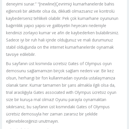
deneyimi sunar.” “[newline]Çevrimiçi kumarhanelerde bahis
eğlenceli bir aktivite olsa da, dikkatli olmazsanız ve kontrolü
kaybederseniz tehlikeli olabilir. Pek çok kumarhane oyununun
bağımlılık yapıcı yapısı ve galibiyetin heyecanı nedeniyle
kendinizi zorlayıcı kumar ve afin de kaybederken bulabilirsiniz.
Sadece iyi bir ruh hali içinde olduğunuz ve mali durumunuz
stabil olduğunda on the internet kumarhanelerde oynamak
tavsiye edilebilir.
Bu sayfanın üst kısmında ücretsiz Gates of Olympus oyun
demosunu sağlamamızın birçok sağlam nedeni var. Bir kez
olsun, herhangi bir fon kullanmadan oyunda ustalaşmanıza
olanak tanır. Kumar tamamen bir şans almakla ilgili olsa da,
trial aracılığıyla Gates associated with Olympus ücretsiz oyun
size bir kuruşa mal olmaz! Oyunu parayla oynamaktan
sıkılırsanız, bu sayfanın üst kısmındaki Gates of Olympus
ücretsiz demosuyla her zaman zararsız bir şekilde
eğlenebileceğinizi unutmayın.