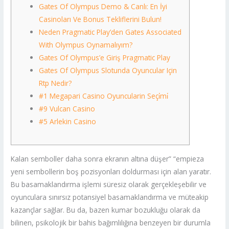
Gates Of Olympus Demo & Canlı: En İyi
Casinoları Ve Bonus Tekliflerini Bulun!
Neden Pragmatic Play’den Gates Associated
With Olympus Oynamalıyım?
Gates Of Olympus’e Giriş Pragmatic Play
Gates Of Olympus Slotunda Oyuncular Için
Rtp Nedir?
#1 Megapari Casino Oyuncularin Seçi̇mi̇
#9 Vulcan Casino
#5 Arlekin Casino
Kalan semboller daha sonra ekranın altına düşer” “empieza
yeni sembollerin boş pozisyonları doldurması için alan yaratır.
Bu basamaklandırma işlemi süresiz olarak gerçekleşebilir ve
oyunculara sınırsız potansiyel basamaklandırma ve müteakip
kazançlar sağlar. Bu da, bazen kumar bozukluğu olarak da
bilinen, psikolojik bir bahis bağımlılığına benzeyen bir durumla