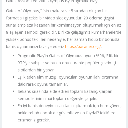
Gates Associated With Olympus By Pragmatic Play
Gates of Olympus,” “six makara ve 5 sıradan oluşan bir
formatla ilgi çekici bir video slot oyunudur. 20 ödeme çizgisi
sunar empieza kazanan bir kombinasyon oluşturmak için en az
8 eşleşen sembol gereklidir. Birlikte çalıştığımız kumarhanelerde
yüksek bonus teklifleri nedeniyle, her zaman hidup bir bonusla
bahis oynamanızı tavsiye ederiz
https://bacader.org/
.
Pragmatic Play’in Gates of Olympus oyunu %96, 5’lik bir
RTP’ye sahiptir ve bu da onu durante popüler çevrimiçi
slotlardan biri yapar.
Eşlik eden film müziği, oyuncuları oyunun ilahi ortamına
daldırarak oyunu tamamlar.
Sekans sırasında elde edilen toplam kazanç, Çarpan
sembollerinin nihai toplam değeriyle çarpılır.
En iyi bahis deneyiminizin tadını çıkarmak için hem güven,
ankle rehab ebook de güvenlik ve en faydal? tekliflere
erişmeniz gerekir.