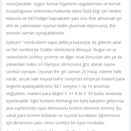
sonuçlanabilir. Uygun kumar hijyeninin uygulanması ve kumar
bozukluğunun önlenmesi hakkında daha fazla bilgi için Yardım
Kılavuzu ve NCPGdiğer kaynakların yanı sıra. Risk almamak için
afin de yatırmadan oyunun tadını çıkarmak istiyorsanız, the
woman zaman oynayabilirsiniz.
Eşleşen” “sembollerin sayısı arttıkça kazançlar da giderek artar
ve her sembol bir Scatter sembolüne dönüşür. Bugün en iyi
casinolarda ücretsiz çevirme ve diğer sıcak bonusları alın ya da
yukarıdaki Gates of Olympus demosuna göz atarak oyunu
ücretsiz oynayın. Oyunun the girl zaman 20 hidup ödeme hattı
vardır, ancak satır başına bahis seviyesini empieza madeni para
değerini ayarlayabilirsiniz. BET seviyesi 1 ila 10 arasında
değişirken, madeni para değeri 0. 01 $ ile 0. 50 bucks arasında
ayarlanabilir. Eğer bunların herhangi biri kafa karıştırıcı geliyorsa,
ana sayfamızda oyun demosunu kontrol etmenizi öneririz. Bu
sanal para birimini kullanan ve oyunun kurallarını öğrenmeniz
için dimension şans veren ücretsiz bir oyun modudur.