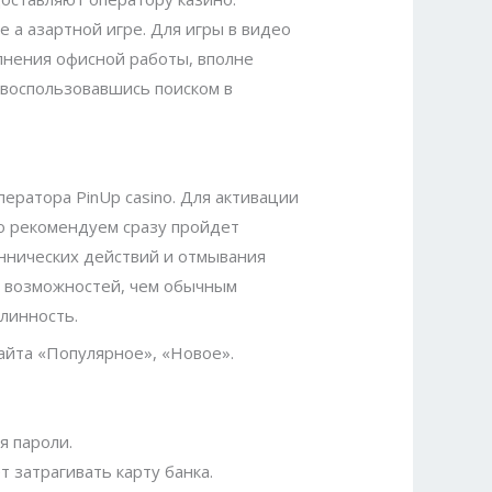
 а азартной игре. Для игры в видео
лнения офисной работы, вполне
 воспользовавшись поиском в
ератора PinUp casino. Для активации
no рекомендуем сразу пройдет
ннических действий и отмывания
е возможностей, чем обычным
длинность.
айта «Популярное», «Новое».
я пароли.
т затрагивать карту банка.