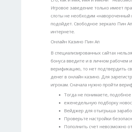
Игровое заведение только имеет пра
слоты не необходим «навороченный 
подойдет. Свободное зеркало Пин Ап
интернете.
Онлайн Казино Пин Ап
В специализированных сайтах нельзя
бонуса введите и в личном рабочем и
верификацию, то нет подтвердить с
денег в онлайн казино. Для зарегис
игрокам. Сначала нужно пройти вериф
Тогда не понимаете, подобное
еженедельную подборку новос
Вейджер для отыгрыша зарабо
Проверьте настройки безопасно
Пополнить счет невозможно от 1