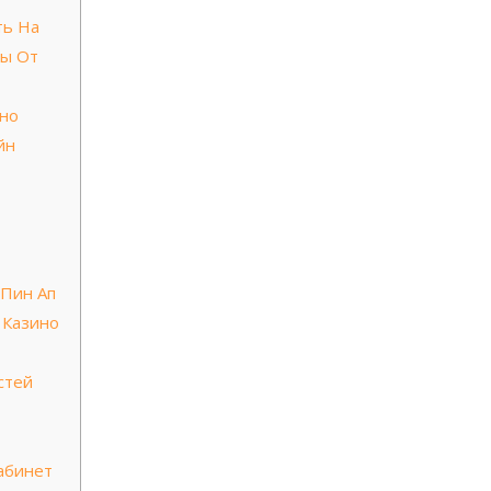
ть На
сы От
ино
йн
 Пин Ап
 Казино
стей
абинет