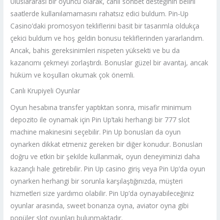
Uluslararası bir oyuncu olarak, canlı sohbet desteğinin belirli
saatlerde kullanılamamasını rahatsız edici buldum. Pin-Up
Casino’daki promosyon tekliflerini basit bir tasarımla oldukça
çekici buldum ve hoş geldin bonusu tekliflerinden yararlandım.
Ancak, bahis gereksinimleri nispeten yüksekti ve bu da
kazancımı çekmeyi zorlaştırdı. Bonuslar güzel bir avantaj, ancak
hüküm ve koşulları okumak çok önemli.
Canlı Krupiyeli Oyunlar
Oyun hesabına transfer yaptıktan sonra, misafir minimum
depozito ile oynamak için Pin Up’taki herhangi bir 777 slot
machine makinesini seçebilir. Pin Up bonusları da oyun
oynarken dikkat etmeniz gereken bir diğer konudur. Bonusları
doğru ve etkin bir şekilde kullanmak, oyun deneyiminizi daha
kazançlı hale getirebilir. Pin Up casino giriş veya Pin Up’da oyun
oynarken herhangi bir sorunla karşılaştığınızda, müşteri
hizmetleri size yardımcı olabilir. Pin Up’da oynayabileceğiniz
oyunlar arasında, sweet bonanza oyna, aviator oyna gibi
popüler slot oyunları bulunmaktadır.