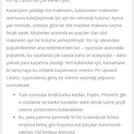
Pin Up Casino’da Çok Rahat Oyun
Kazançların çekildiği slot makineleri, kullanıcıların makineleri
aramasını kolaylaştırmak için ayrı bir sekmede bulunur. Ayrıca
yan menüde, üreticiye göre bir slot machine makinesi seçme
fırsatı vardır. Müşteriler arasında en popüler olan slot
makineleri ayrı bir bölüme yerleştirilmiştir. Pin Up sitesindeki
popülerliklerinin ana nedenlerinden biri – oyuncular arasındaki
popülerlik, bu oyunlarda çok sayıda bahis ve dolayısıyla – daha
yüksek para kazanma olasılığı. Yeni kullanıcılar için, kumarhane
ile tanışmaya bu slotlarla başlamanızı öneririz. Pin Upward
Casino, oyuncularına geniş bir ödeme seçeneği yelpazesi
sunmaktadır.
Türk oyuncular kredi/banka kartları, Paytm, PhonePe gibi
e-cüzdanlar ve banka havaleleri dahil olmak üzere çeşitli
ödeme yöntemlerini kullanabilirler.
Bu, para yatırma işleminde %100 oranında bir bonus
empieza birkaç gün boyunca eşit parçalar durumunda
yatırılan 250 bedava dönüştür.