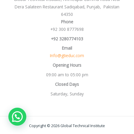
Dera Salateen Restaurant Sadiqabad, Punjab, Pakistan
64350
Phone
+92 300 8777698
+92 3280774103
Email
Info@gtieduc.com
Opening Hours
09:00 am to 05:00 pm
Closed Days
Saturday, Sunday
Copyright © 2026 Global Technical Institute