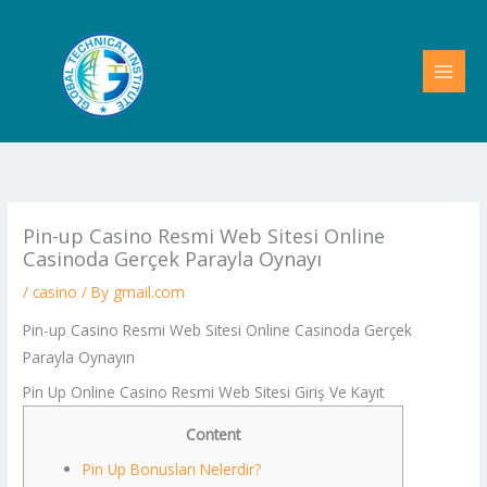
Skip
to
content
Pin-up Casino Resmi Web Sitesi Online
Casinoda Gerçek Parayla Oynayı
/
casino
/ By
gmail.com
Pin-up Casino Resmi Web Sitesi Online Casinoda Gerçek
Parayla Oynayın
Pin Up Online Casino Resmi Web Sitesi Giriş Ve Kayıt
Content
Pin Up Bonusları Nelerdir?