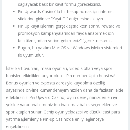
sağlayacak basit bir kayıt formu göreceksiniz.
Pin Upwards Casino’da bir hesap açmak için internet
sitelerine gidin ve “Kayıt Ol” düğmesine tıklayın.
Pin Up kayıt işlemini gerçekleştirdikten sonra, reward ve
promosyon kampanyalarından faydalanabilmek için
belirtilen şartları yerine getirmeniz” “gerekmektedir.
Bugün, bu yazılım Mac OS ve Windows işletim sistemleri
ile uyumludur.
İster kart oyunları, masa oyunları, video slotları veya spor
bahisleri etkinlikleri arıyor olun – Pin number Up’ta hepsi va!
Bonus oyunları ve e-posta adresiyle kaydolma özelliği
sayesinde on-line kumar deneyiminizden daha da fazlasını elde
edebilirsiniz. Pin Upward Casino, oyun deneyiminizden en iyi
şekilde yararlanabilmeniz için inanılmaz bahis seçenekleri ve
spor kitapları sunar. Geniş oyun yelpazesi ve düşük least para
yatırma işlemleriyle Pin-up Casino’da en iyi eğlenceye
erişebilirsiniz.