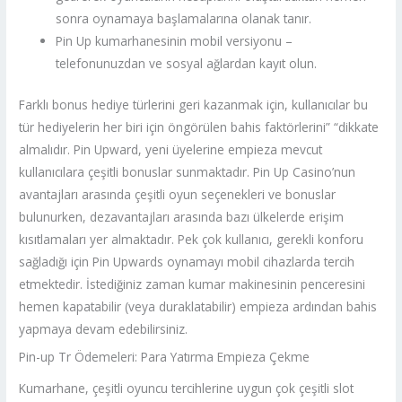
sonra oynamaya başlamalarına olanak tanır.
Pin Up kumarhanesinin mobil versiyonu –
telefonunuzdan ve sosyal ağlardan kayıt olun.
Farklı bonus hediye türlerini geri kazanmak için, kullanıcılar bu
tür hediyelerin her biri için öngörülen bahis faktörlerini” “dikkate
almalıdır. Pin Upward, yeni üyelerine empieza mevcut
kullanıcılara çeşitli bonuslar sunmaktadır. Pin Up Casino’nun
avantajları arasında çeşitli oyun seçenekleri ve bonuslar
bulunurken, dezavantajları arasında bazı ülkelerde erişim
kısıtlamaları yer almaktadır. Pek çok kullanıcı, gerekli konforu
sağladığı için Pin Upwards oynamayı mobil cihazlarda tercih
etmektedir. İstediğiniz zaman kumar makinesinin penceresini
hemen kapatabilir (veya duraklatabilir) empieza ardından bahis
yapmaya devam edebilirsiniz.
Pin-up Tr Ödemeleri: Para Yatırma Empieza Çekme
Kumarhane, çeşitli oyuncu tercihlerine uygun çok çeşitli slot