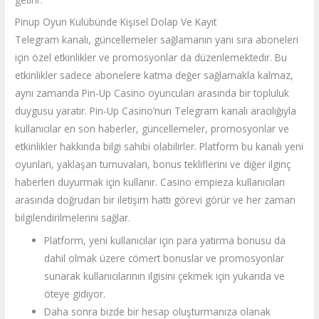
Pinup Oyun Kulübünde Kişisel Dolap Ve Kayıt
Telegram kanalı, güncellemeler sağlamanın yanı sıra aboneleri
için özel etkinlikler ve promosyonlar da düzenlemektedir. Bu
etkinlikler sadece abonelere katma değer sağlamakla kalmaz,
aynı zamanda Pin-Up Casino oyuncuları arasında bir topluluk
duygusu yaratır. Pin-Up Casino’nun Telegram kanalı aracılığıyla
kullanıcılar en son haberler, güncellemeler, promosyonlar ve
etkinlikler hakkında bilgi sahibi olabilirler. Platform bu kanalı yeni
oyunları, yaklaşan turnuvaları, bonus tekliflerini ve diğer ilginç
haberleri duyurmak için kullanır. Casino empieza kullanıcıları
arasında doğrudan bir iletişim hattı görevi görür ve her zaman
bilgilendirilmelerini sağlar.
Platform, yeni kullanıcılar için para yatırma bonusu da
dahil olmak üzere cömert bonuslar ve promosyonlar
sunarak kullanıcılarının ilgisini çekmek için yukarıda ve
öteye gidiyor.
Daha sonra bizde bir hesap oluşturmanıza olanak