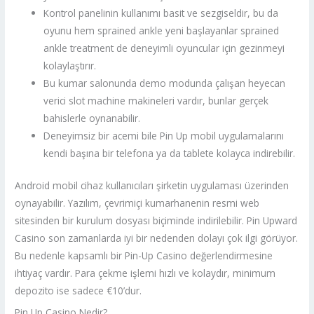
Kontrol panelinin kullanımı basit ve sezgiseldir, bu da
oyunu hem sprained ankle yeni başlayanlar sprained
ankle treatment de deneyimli oyuncular için gezinmeyi
kolaylaştırır.
Bu kumar salonunda demo modunda çalışan heyecan
verici slot machine makineleri vardır, bunlar gerçek
bahislerle oynanabilir.
Deneyimsiz bir acemi bile Pin Up mobil uygulamalarını
kendi başına bir telefona ya da tablete kolayca indirebilir.
Android mobil cihaz kullanıcıları şirketin uygulaması üzerinden
oynayabilir. Yazılım, çevrimiçi kumarhanenin resmi web
sitesinden bir kurulum dosyası biçiminde indirilebilir. Pin Upward
Casino son zamanlarda iyi bir nedenden dolayı çok ilgi görüyor.
Bu nedenle kapsamlı bir Pin-Up Casino değerlendirmesine
ihtiyaç vardır. Para çekme işlemi hızlı ve kolaydır, minimum
depozito ise sadece €10’dur.
Pin Up Casino Nedir?