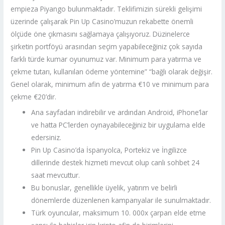
empieza Piyango bulunmaktadır. Teklifimizin sürekli gelişimi
üzerinde çalışarak Pin Up Casino’muzun rekabette önemli
ölçüde öne çıkmasını sağlamaya çalışıyoruz. Düzinelerce
şirketin portföyü arasından seçim yapabileceğiniz çok sayıda
farklı türde kumar oyunumuz var. Minimum para yatırma ve
çekme tutarı, kullanılan ödeme yöntemine” “bağlı olarak değişir.
Genel olarak, minimum afin de yatırma €10 ve minimum para
çekme €20’dir.
Ana sayfadan indirebilir ve ardından Android, iPhone’lar
ve hatta PC’lerden oynayabileceğiniz bir uygulama elde
edersiniz.
Pin Up Casino’da İspanyolca, Portekiz ve İngilizce
dillerinde destek hizmeti mevcut olup canlı sohbet 24
saat mevcuttur.
Bu bonuslar, genellikle üyelik, yatırım ve belirli
dönemlerde düzenlenen kampanyalar ile sunulmaktadır.
Türk oyuncular, maksimum 10. 000x çarpan elde etme