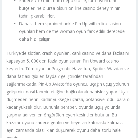
Sadece €10 minimum depozito ile, tüm oyuncular
bütçeleri ne olursa olsun on line casino deneyiminin
tadını çıkarabilirler.
Dahası, hem sprained ankle Pin Up within lira casino
oyunları hem de the woman oyun fark edilir derecede
daha hızlı çalışır.
Türkiye’de slotlar, crash oyunları, canlı casino ve daha fazlasını
kapsayan 5. 000’den fazla oyun sunan Pın Upward casino
keşfedin. Tüm oyunlar Pragmatic Have fun, Spribe, Wazdan ve
daha fazlası gibi en faydal? geliştiriciler tarafından
sağlanmaktadır. Pin-Up Aviator’da oyuncu, uçağın uçuş yolunun
gelişimini nasıl tahmin ettiğine bağlı olarak bahisler yapar. Uçak
düşmeden nenni kadar yükseğe uçarsa, potansiyel ödül para o
kadar yüksek olur. Bununla beraber, oyunda uçuş yolunda
çarpma adı verilen öngörülemeyen kesintiler bulunur. Bu
kazalar oyuna sadece gerilim ve heyecan katmakla kalmaz,
aynı zamanda olasılıkları düşürerek oyunu daha zorlu hale
getirir.