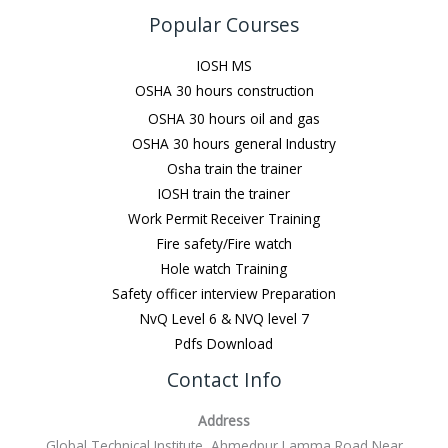
Popular Courses
IOSH MS
OSHA 30 hours construction
OSHA 30 hours oil and gas
OSHA 30 hours general Industry
Osha train the trainer
IOSH train the trainer
Work Permit Receiver Training
Fire safety/Fire watch
Hole watch Training
Safety officer interview Preparation
NvQ Level 6 & NVQ level 7
Pdfs Download
Contact Info
Address
Global Technical Institute, Ahmedpur Lamma Road Near