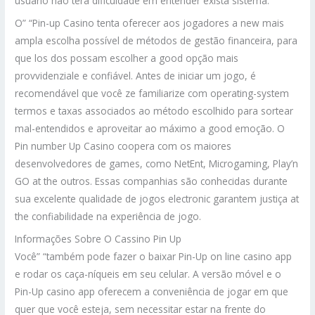
usuário não terá dificuldade em entender exista sistema.
O” “Pin-up Casino tenta oferecer aos jogadores a new mais
ampla escolha possível de métodos de gestão financeira, para
que los dos possam escolher a good opção mais
provvidenziale e confiável. Antes de iniciar um jogo, é
recomendável que você ze familiarize com operating-system
termos e taxas associados ao método escolhido para sortear
mal-entendidos e aproveitar ao máximo a good emoção. O
Pin number Up Casino coopera com os maiores
desenvolvedores de games, como NetEnt, Microgaming, Play’n
GO at the outros. Essas companhias são conhecidas durante
sua excelente qualidade de jogos electronic garantem justiça at
the confiabilidade na experiência de jogo.
Informações Sobre O Cassino Pin Up
Você” “também pode fazer o baixar Pin-Up on line casino app
e rodar os caça-níqueis em seu celular. A versão móvel e o
Pin-Up casino app oferecem a conveniência de jogar em que
quer que você esteja, sem necessitar estar na frente do