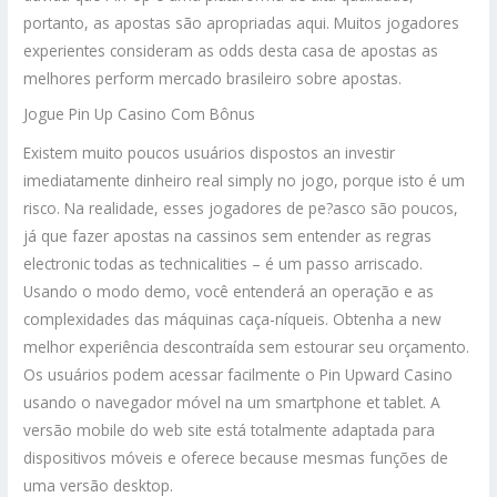
portanto, as apostas são apropriadas aqui. Muitos jogadores
experientes consideram as odds desta casa de apostas as
melhores perform mercado brasileiro sobre apostas.
Jogue Pin Up Casino Com Bônus
Existem muito poucos usuários dispostos an investir
imediatamente dinheiro real simply no jogo, porque isto é um
risco. Na realidade, esses jogadores de pe?asco são poucos,
já que fazer apostas na cassinos sem entender as regras
electronic todas as technicalities – é um passo arriscado.
Usando o modo demo, você entenderá an operação e as
complexidades das máquinas caça-níqueis. Obtenha a new
melhor experiência descontraída sem estourar seu orçamento.
Os usuários podem acessar facilmente o Pin Upward Casino
usando o navegador móvel na um smartphone et tablet. A
versão mobile do web site está totalmente adaptada para
dispositivos móveis e oferece because mesmas funções de
uma versão desktop.