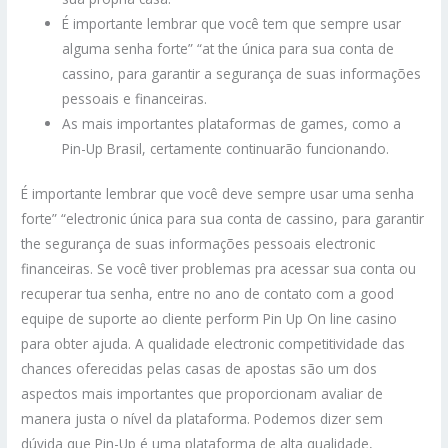
É importante lembrar que você tem que sempre usar
alguma senha forte” “at the única para sua conta de
cassino, para garantir a segurança de suas informações
pessoais e financeiras.
As mais importantes plataformas de games, como a
Pin-Up Brasil, certamente continuarão funcionando.
É importante lembrar que você deve sempre usar uma senha
forte” “electronic única para sua conta de cassino, para garantir
the segurança de suas informações pessoais electronic
financeiras. Se você tiver problemas pra acessar sua conta ou
recuperar tua senha, entre no ano de contato com a good
equipe de suporte ao cliente perform Pin Up On line casino
para obter ajuda. A qualidade electronic competitividade das
chances oferecidas pelas casas de apostas são um dos
aspectos mais importantes que proporcionam avaliar de
manera justa o nível da plataforma. Podemos dizer sem
dúvida que Pin-Up é uma plataforma de alta qualidade,