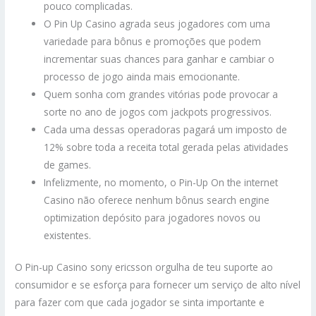
pouco complicadas.
O Pin Up Casino agrada seus jogadores com uma
variedade para bônus e promoções que podem
incrementar suas chances para ganhar e cambiar o
processo de jogo ainda mais emocionante.
Quem sonha com grandes vitórias pode provocar a
sorte no ano de jogos com jackpots progressivos.
Cada uma dessas operadoras pagará um imposto de
12% sobre toda a receita total gerada pelas atividades
de games.
Infelizmente, no momento, o Pin-Up On the internet
Casino não oferece nenhum bônus search engine
optimization depósito para jogadores novos ou
existentes.
O Pin-up Casino sony ericsson orgulha de teu suporte ao
consumidor e se esforça para fornecer um serviço de alto nível
para fazer com que cada jogador se sinta importante e