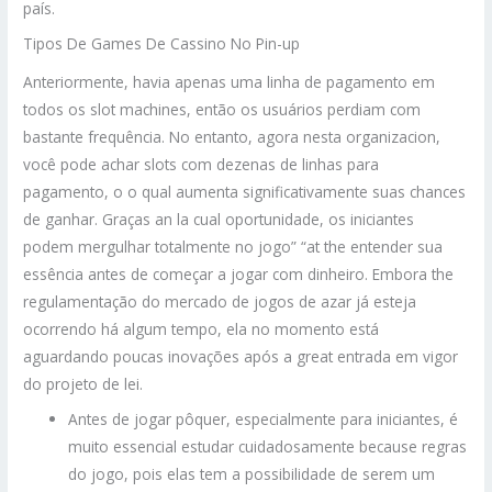
país.
Tipos De Games De Cassino No Pin-up
Anteriormente, havia apenas uma linha de pagamento em
todos os slot machines, então os usuários perdiam com
bastante frequência. No entanto, agora nesta organizacion,
você pode achar slots com dezenas de linhas para
pagamento, o o qual aumenta significativamente suas chances
de ganhar. Graças an la cual oportunidade, os iniciantes
podem mergulhar totalmente no jogo” “at the entender sua
essência antes de começar a jogar com dinheiro. Embora the
regulamentação do mercado de jogos de azar já esteja
ocorrendo há algum tempo, ela no momento está
aguardando poucas inovações após a great entrada em vigor
do projeto de lei.
Antes de jogar pôquer, especialmente para iniciantes, é
muito essencial estudar cuidadosamente because regras
do jogo, pois elas tem a possibilidade de serem um