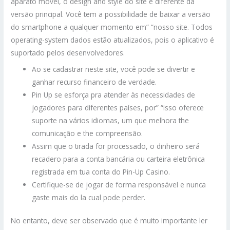
aparato móvel, o design and style do site é diferente da
versão principal. Você tem a possibilidade de baixar a versão
do smartphone a qualquer momento em” “nosso site. Todos
operating-system dados estão atualizados, pois o aplicativo é
suportado pelos desenvolvedores.
Ao se cadastrar neste site, você pode se divertir e
ganhar recurso financeiro de verdade.
Pin Up se esforça pra atender às necessidades de
jogadores para diferentes países, por” “isso oferece
suporte na vários idiomas, um que melhora the
comunicação e the compreensão.
Assim que o tirada for processado, o dinheiro será
recadero para a conta bancária ou carteira eletrônica
registrada em tua conta do Pin-Up Casino.
Certifique-se de jogar de forma responsável e nunca
gaste mais do la cual pode perder.
No entanto, deve ser observado que é muito importante ler