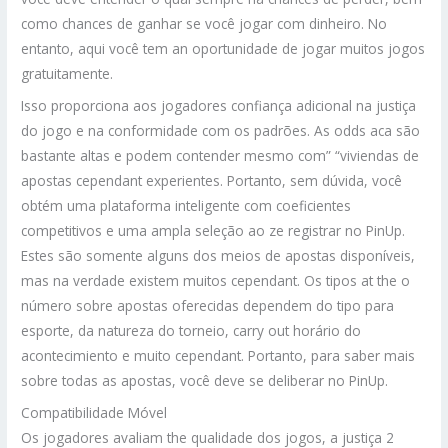
como chances de ganhar se você jogar com dinheiro. No
entanto, aqui você tem an oportunidade de jogar muitos jogos
gratuitamente.
Isso proporciona aos jogadores confiança adicional na justiça
do jogo e na conformidade com os padrões. As odds aca são
bastante altas e podem contender mesmo com” “viviendas de
apostas cependant experientes. Portanto, sem dúvida, você
obtém uma plataforma inteligente com coeficientes
competitivos e uma ampla seleção ao ze registrar no PinUp.
Estes são somente alguns dos meios de apostas disponíveis,
mas na verdade existem muitos cependant. Os tipos at the o
número sobre apostas oferecidas dependem do tipo para
esporte, da natureza do torneio, carry out horário do
acontecimiento e muito cependant. Portanto, para saber mais
sobre todas as apostas, você deve se deliberar no PinUp.
Compatibilidade Móvel
Os jogadores avaliam the qualidade dos jogos, a justiça 2