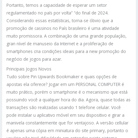
Portanto, temos a capacidade de esperar um setor
regulamentado no país por volta” “do final de 2024.
Considerando essas estatísticas, torna-se óbvio que a
promoção de cassinos no País brasileiro é uma atividade
muito promissora. A combinação de uma grande população,
gran nível de manuseio da Internet e a proliferação de
smartphones cria condições ideais para a new promoção do
negócio de jogos para azar.
Principais Jogos Novos
Tudo sobre Pin Upwards Bookmaker e quais opções de
apostas ela oferece? Jogar em um PERSONAL COMPUTER é
muito prático, porém o smartphone é o mecanismo que está
possuindo você a qualquer hora do dia. Agora, quase todas as
transações são realizadas usando 1 telefone celular. Você
pode instalar u aplicativo móvel em seu dispositivo e girar a
manivela constantemente que for ventajoso. A versão cellular
é apenas uma cópia em miniatura do site primary, portanto o