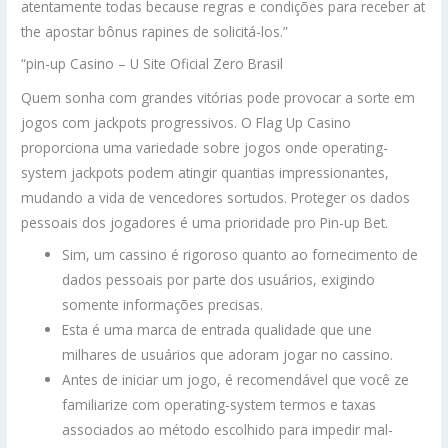
atentamente todas because regras e condições para receber at
the apostar bônus rapines de solicitá-los.”
“pin-up Casino – U Site Oficial Zero Brasil
Quem sonha com grandes vitórias pode provocar a sorte em
jogos com jackpots progressivos. O Flag Up Casino
proporciona uma variedade sobre jogos onde operating-
system jackpots podem atingir quantias impressionantes,
mudando a vida de vencedores sortudos. Proteger os dados
pessoais dos jogadores é uma prioridade pro Pin-up Bet.
Sim, um cassino é rigoroso quanto ao fornecimento de
dados pessoais por parte dos usuários, exigindo
somente informações precisas.
Esta é uma marca de entrada qualidade que une
milhares de usuários que adoram jogar no cassino.
Antes de iniciar um jogo, é recomendável que você ze
familiarize com operating-system termos e taxas
associados ao método escolhido para impedir mal-