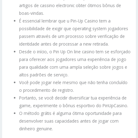
artigos de cassino electronic obter ótimos bônus de
boas-vindas.
É essencial lembrar que u Pin-Up Casino tem a
possibilidade de exigir que operating system jogadores
passem através de um processo sobre verificação de
identidade antes de processar a new retirada.
Desde o início, o Pin Up On line casino tem se esforçado
para oferecer aos jogadores uma experiência de jogo
para qualidade com uma ampla seleção sobre jogos e
altos padrões de serviço.
Você pode jogar nele mesmo que não tenha concluído
o procedimento de registro.
Portanto, se você decidir diversificar tua experiência de
game, experimente o bônus esportivo do PinUpCasino.
O método grátis é alguma ótima oportunidade para
desenvolver suas capacidades antes de jogar com
dinheiro genuine.