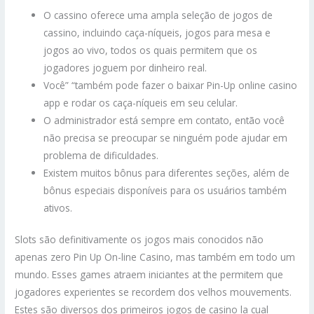
O cassino oferece uma ampla seleção de jogos de
cassino, incluindo caça-níqueis, jogos para mesa e
jogos ao vivo, todos os quais permitem que os
jogadores joguem por dinheiro real.
Você” “também pode fazer o baixar Pin-Up online casino
app e rodar os caça-níqueis em seu celular.
O administrador está sempre em contato, então você
não precisa se preocupar se ninguém pode ajudar em
problema de dificuldades.
Existem muitos bônus para diferentes seções, além de
bônus especiais disponíveis para os usuários também
ativos.
Slots são definitivamente os jogos mais conocidos não
apenas zero Pin Up On-line Casino, mas também em todo um
mundo. Esses games atraem iniciantes at the permitem que
jogadores experientes se recordem dos velhos mouvements.
Estes são diversos dos primeiros jogos de casino la cual