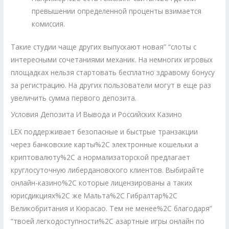
превышении определенной проценты взимается
комиссия.
Такие студии чаще других выпускают новая” “слоты с
интересными сочетаниями механик. На немногих игровых
площадках нельзя стартовать бесплатно здравому бонусу
за регистрацию. На других пользователи могут в еще раз
увеличить сумма первого депозита.
Условия Депозита И Вывода и Российских Казино
LEX поддерживает безопасные и быстрые транзакции
через банковские карты%2C электронные кошельки а
криптовалюту%2C а нормализаторской предлагает
круглосуточную либердановского клиентов. Выбирайте
онлайн-казино%2C которые лицензированы а таких
юрисдикциях%2C же Мальта%2C Гибралтар%2C
Великобритания и Кюрасао. Тем не менее%2C благодаря”
“твоей легкодоступности%2C азартные игры онлайн по