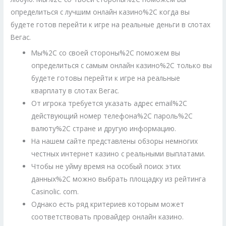
определиться с лучшим онлайн казино%2C когда вы
будете готов перейти к игре на реальные деньги в слотах
Вегас.
Мы%2C со своей стороны%2C поможем вы
определиться с самым онлайн казино%2C только вы
будете готовы перейти к игре на реальные
кварплату в слотах Вегас.
От игрока требуется указать адрес email%2C
действующий номер телефона%2C пароль%2C
валюту%2C стране и другую информацию.
На нашем сайте представлены обзоры немногих
честных интернет казино с реальными выплатами.
Чтобы не уйму время на особый поиск этих
данных%2C можно выбрать площадку из рейтинга
Casinolic. com.
Однако есть ряд критериев которым может
соответствовать провайдер онлайн казино.