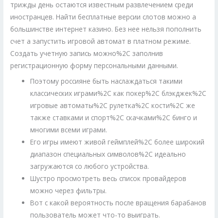
трижды день остаются известным развлечением среди
иностранцев. Найти бесплатные версии слотов можно а
большинстве интернет казино. Без нее нельзя пополнить
счет а запустить игровой автомат в платном режиме.
Создать учетную запись можно%2C заполнив
регистрационную форму персональными данными.
Поэтому россияне быть наслаждаться такими
классических играми%2C как покер%2C блэкджек%2C
игровые автоматы%2C рулетка%2C кости%2C же
также ставками и спорт%2C скачками%2C бинго и
многими всеми играми.
Его игры имеют живой геймплей%2C более широкий
диапазон специальных символов%2C идеально
загружаются со любого устройства.
Шустро просмотреть весь список провайдеров
можно через фильтры.
Вот с какой вероятность после вращения барабанов
пользователь может что-то выиграть.