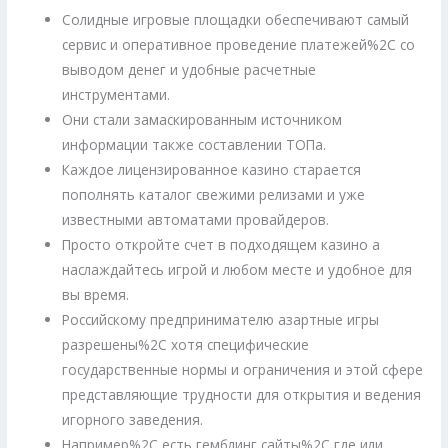
Солидные игровые площадки обеспечивают самый
сервис и оперативное проведение платежей%2C со
выводом денег и удобные расчетные
инструментами.
Они стали замаскированным источником
информации также составлении ТОПа.
Каждое лицензированное казино старается
пополнять каталог свежими релизами и уже
известными автоматами провайдеров.
Просто откройте счет в подходящем казино а
наслаждайтесь игрой и любом месте и удобное для
вы время.
Российскому предпринимателю азартные игры
разрешены%2C хотя специфические
государственные нормы и ограничения и этой сфере
представляющие трудности для открытия и ведения
игорного заведения.
Например%2C есть гемблинг сайты%2C где или