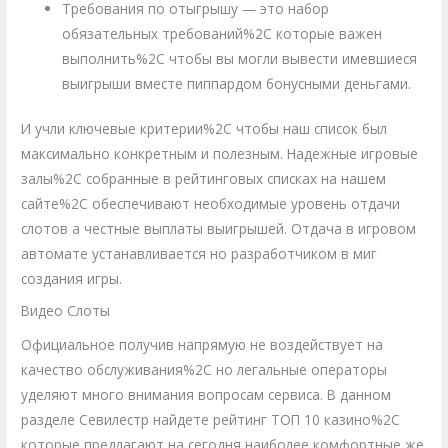
Требования по отыгрышу — это набор
обязательных требований%2C которые важен
выполнить%2C чтобы вы могли вывести имевшиеся
выигрыши вместе пиппардом бонусными деньгами.
И учли ключевые критерии%2C чтобы наш список был
максимально конкретным и полезным. Надежные игровые
залы%2C собранные в рейтинговых списках на нашем
сайте%2C обеспечивают необходимые уровень отдачи
слотов а честные выплаты выигрышей. Отдача в игровом
автомате устанавливается но разработчиком в миг
создания игры.
Видео Слоты
Официальное получив напрямую не воздействует на
качество обслуживания%2C но легальные операторы
уделяют много внимания вопросам сервиса. В данном
разделе Севилестр найдете рейтинг ТОП 10 казино%2C
которые предлагают на сегодня наиболее комфортные же