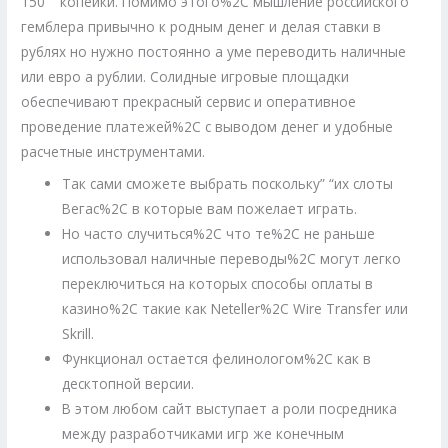
150″ “копейки. Помимо этого%2C мышление российского
гемблера привычно к родным денег и делая ставки в
рублях но нужно постоянно а уме переводить наличные
или евро а рублии. Солидные игровые площадки
обеспечивают прекрасный сервис и оперативное
проведение платежей%2C с выводом денег и удобные
расчетные инструментами.
Так сами сможете выбрать поскольку” “их слоты
Вегас%2C в которые вам пожелает играть.
Но часто случиться%2C что те%2C не раньше
использовал наличные переводы%2C могут легко
переключиться на которых способы оплаты в
казино%2C такие как Neteller%2C Wire Transfer или
Skrill.
Функционал остается фелинологом%2C как в
десктопной версии.
В этом любом сайт выступает а роли посредника
между разработчиками игр же конечным