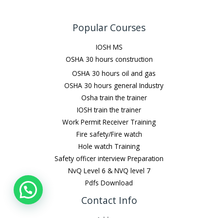
Popular Courses
IOSH MS
OSHA 30 hours construction
OSHA 30 hours oil and gas
OSHA 30 hours general Industry
Osha train the trainer
IOSH train the trainer
Work Permit Receiver Training
Fire safety/Fire watch
Hole watch Training
Safety officer interview Preparation
NvQ Level 6 & NVQ level 7
Pdfs Download
Contact Info