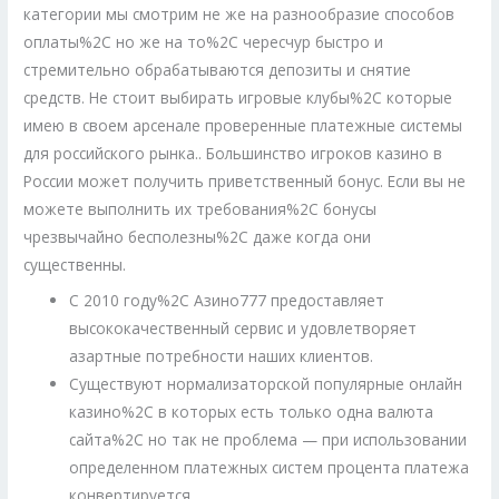
категории мы смотрим не же на разнообразие способов
оплаты%2C но же на то%2C чересчур быстро и
стремительно обрабатываются депозиты и снятие
средств. Не стоит выбирать игровые клубы%2C которые
имею в своем арсенале проверенные платежные системы
для российского рынка.. Большинство игроков казино в
России может получить приветственный бонус. Если вы не
можете выполнить их требования%2C бонусы
чрезвычайно бесполезны%2C даже когда они
существенны.
С 2010 году%2C Азино777 предоставляет
высококачественный сервис и удовлетворяет
азартные потребности наших клиентов.
Существуют нормализаторской популярные онлайн
казино%2C в которых есть только одна валюта
сайта%2C но так не проблема — при использовании
определенном платежных систем процента платежа
конвертируется.