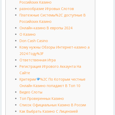
Российских Казино
разнообразие Игровых Слотов
Платежные Системы%2C доступные В
Российских Казино
Онлайн-казино В европы 2024
O Казино
Don Cash Casino
Кому нужны Обзоры Интернет-казино а
2024 Году%3F
Ответственная Игра
Регистрация Игрового Аккаунта На
Сайте
Критерии
%2C По Которым честные
Онлайн Казино попадают В Топ 10
Видео Слоты
Топ Проверенных Казино
Список Официальных Казино В России
Как Выбрать Казино С Лицензией