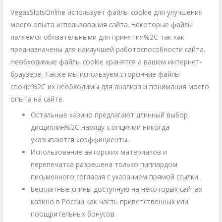
VegasSlotsOnline использует файлы cookie для улучшения
моего опыта использования сайта. Некоторые файлы
являемся обязательными для принятия%2C так как
предназначены для наилучшей работоспособности сайта.
Необходимые файлы cookie хранятся а вашем интернет-
браузере. Также мы используем сторонние файлы
cookie%2C их необходимы для анализа и понимания моего
опыта на сайте.
Остальные казино предлагают длинный выбор
дисциплин%2C наряду с опциями никогда
указываются коэффициенты.
Использование авторских материалов и
перепечатка разрешена только пиппардом
письменного согласия с указанием прямой ссылки.
Бесплатные спины доступную на некоторых сайтах
казино в России как часть приветственных или
поощрительных бонусов.