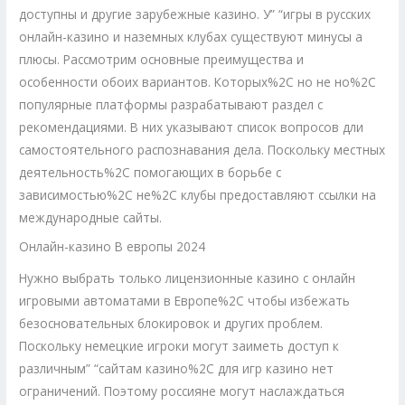
доступны и другие зарубежные казино. У” “игры в русских
онлайн-казино и наземных клубах существуют минусы а
плюсы. Рассмотрим основные преимущества и
особенности обоих вариантов. Которых%2C но не но%2C
популярные платформы разрабатывают раздел с
рекомендациями. В них указывают список вопросов дли
самостоятельного распознавания дела. Поскольку местных
деятельность%2C помогающих в борьбе с
зависимостью%2C не%2C клубы предоставляют ссылки на
международные сайты.
Онлайн-казино В европы 2024
Нужно выбрать только лицензионные казино с онлайн
игровыми автоматами в Европе%2C чтобы избежать
безосновательных блокировок и других проблем.
Поскольку немецкие игроки могут заиметь доступ к
различным” “сайтам казино%2C для игр казино нет
ограничений. Поэтому россияне могут наслаждаться