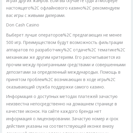
играх других жанров. Если вы скучаете судя атмосфере
настоящего%2C офлайнового казино%2C рекомендуем
вас игры с живыми дилерами.
Don Cash Casino
Выберет лучше операторов%2C предлагающих не менее
500 игр. Преимуществом будут возможность фильтрации
аппаратов по разработчику%2C отдаче%2C тематике%2C
механикам же другим критериям. Его рассчитывается из
прочим между проигранными средствами и совершенными
депозитами за определенный международых. Помощь в
принятом проблем%2C возникающих в ходе игры%2C
оказывающий служба поддержки самого казино.
Информация о доступных методах платежей зачастую
неизвестна непосредственно на домашнем странице в
качестве иконок. На сайте каждого бренда нет
информация о лицензировании. Зачастую номер и срок
действия указаны на соответствующей иконке внизу