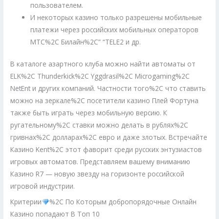
пользователем.
И некоторых казино только разрешены мобильные
платежи через российских мобильных операторов
MTC%2C Билайн%2C” “TELE2 и др.
В каталоге азартного клуба можно найти автоматы от
ELK%2C Thunderkick%2C Yggdrasil%2C Microgaming%2C
NetEnt и других компаний. Частности того%2C что ставить
можно на зеркале%2C посетители казино Плей Фортуна
также быть играть через мобильную версию. К
ругательному%2C ставки можно делать в рублях%2C
гривнах%2C долларах%2C евро и даже злотых. Встречайте
Казино Kent%2C этот фаворит среди русских энтузиастов
игровых автоматов. Представляем вашему вниманию
Казино R7 — новую звезду на горизонте российской
игровой индустрии.
Критерии
%2C По Которым добропорядочные Онлайн
Казино попадают В Топ 10