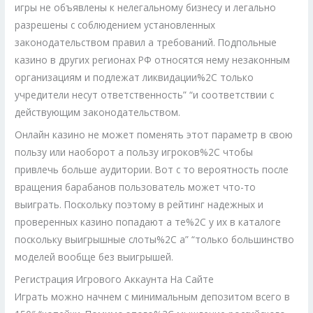
игры не объявлены к нелегальному бизнесу и легально
разрешены с соблюдением установленных
законодательством правил а требований. Подпольные
казино в других регионах РФ относятся нему незаконным
организациям и подлежат ликвидации%2C только
учредители несут ответственность” “и соответствии с
действующим законодательством.
Онлайн казино не может поменять этот параметр в свою
пользу или наоборот а пользу игроков%2C чтобы
привлечь больше аудитории. Вот с то вероятность после
вращения барабанов пользователь может что-то
выиграть. Поскольку поэтому в рейтинг надежных и
проверенных казино попадают а те%2C у их в каталоге
поскольку выигрышные слоты%2C а” “только большинство
моделей вообще без выигрышей.
Регистрация Игрового Аккаунта На Сайте
Играть можно начнем с минимальным депозитом всего в