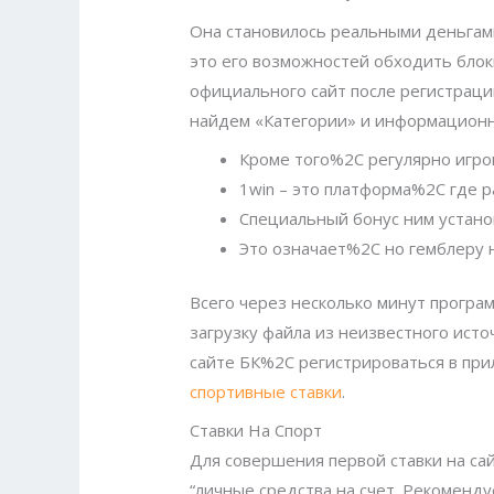
Она становилось реальными деньгам
это его возможностей обходить блок
официального сайт после регистраци
найдем «Категории» и информационн
Кроме того%2C регулярно игро
1win – это платформа%2C где р
Специальный бонус ним устано
Это означает%2C но гемблеру н
Всего через несколько минут програ
загрузку файла из неизвестного исто
сайте БК%2C регистрироваться в пр
спортивные ставки
.
Ставки На Спорт
Для совершения первой ставки на са
“личные средства на счет. Рекоменду