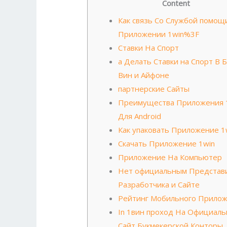
Content
Как связь Со Службой помощ
Приложении 1win%3F
Ставки На Спорт
а Делать Ставки на Спорт В Б
Вин и Айфоне
партнерские Сайты
Преимущества Приложения 
Для Android
Как упаковать Приложение 1
Скачать Приложение 1win
Приложение На Компьютер
Нет официальным Представ
Разработчика и Сайте
Рейтинг Мобильного Прило
In 1вин проход На Официал
Сайт Букмекерской Конторы