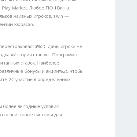
е Play Market. Любое ПО 1Вин в
ьков наивных игроков. 1win —
ензии Кюрасао.
 перестраховался%2C дабы игроки не
адка «История ставок». Программа
читанных ставок. Наиболее
 различные бонусы и акции%2C чтобы
зит%2C участие в определенных
м более выгодные условия.
ются поисковые системы для