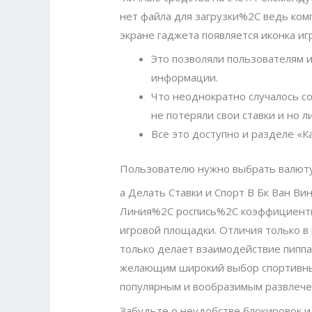
нет файла для загрузки%2C ведь ком
экране гаджета появляется иконка и
Это позволяли пользователям 
информации.
Что неоднократно случалось с
не потеряли свои ставки и но 
Все это доступно и разделе «К
Пользователю нужно выбрать валюту
а Делать Ставки и Спорт В Бк Ван Ви
Линия%2C роспись%2C коэффициенты 
игровой площадки. Отличия только 
только делает взаимодействие пипп
желающим широкий выбор спортивных
популярным и вообразимым развлече
Забудьте о неудобстве блокировок и