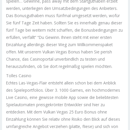
spielen… Gewinne, pass away mit dem Startguthaben erzielt
werden, unterliegen den Umsatzbedingungen des Anbieters.
Das Bonusguthaben muss fünfmal umgesetzt werden, wofür
Sie fünf Tage Zeit haben. Sollten Sie es innerhalb genau dieser
fünf Tage bei weitem nicht schaffen, die Bonusbedingungen zu
erfüllen, verfällt” “Du Gewinn. Ihnen steht mit einer ersten
Einzahlung allerdings dieser Weg zum Willkommenspaket
offen. Mit unserem Vulkan Vegas Bonus haben Sie perish
Chance, das Casinoportal unverbindlich zu testen und
herauszufinden, ob Sie dort regelmäßig spielen möchten.
Tolles Casino
Echtes Las-Vegas-Flair entsteht allein schon bei dem Anblick
des Spieleportfolios. Über 3. 1000 Games, ein hochmodernes
Live Casino, eine gewisse mobile App sowie die beliebtesten
Spielautomaten preisgekrönter Entwickler sind hier zu
entdecken. Mit dem Vulkan Vegas 25 Euro Bonus ohne
Einzahlung können Sie relativ ohne Risiko den Blick auf dieses
umfangreiche Angebot verziehen (platte, fliese) und sich von