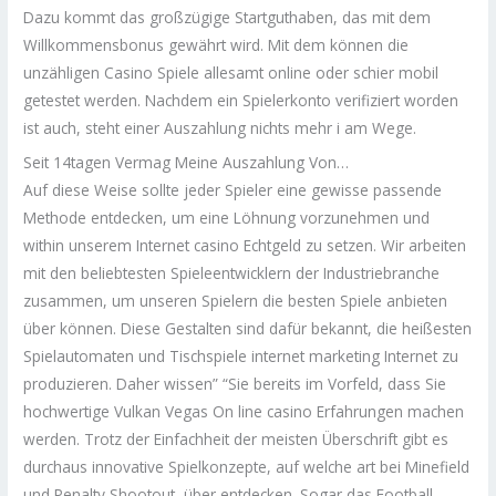
Dazu kommt das großzügige Startguthaben, das mit dem
Willkommensbonus gewährt wird. Mit dem können die
unzähligen Casino Spiele allesamt online oder schier mobil
getestet werden. Nachdem ein Spielerkonto verifiziert worden
ist auch, steht einer Auszahlung nichts mehr i am Wege.
Seit 14tagen Vermag Meine Auszahlung Von…
Auf diese Weise sollte jeder Spieler eine gewisse passende
Methode entdecken, um eine Löhnung vorzunehmen und
within unserem Internet casino Echtgeld zu setzen. Wir arbeiten
mit den beliebtesten Spieleentwicklern der Industriebranche
zusammen, um unseren Spielern die besten Spiele anbieten
über können. Diese Gestalten sind dafür bekannt, die heißesten
Spielautomaten und Tischspiele internet marketing Internet zu
produzieren. Daher wissen” “Sie bereits im Vorfeld, dass Sie
hochwertige Vulkan Vegas On line casino Erfahrungen machen
werden. Trotz der Einfachheit der meisten Überschrift gibt es
durchaus innovative Spielkonzepte, auf welche art bei Minefield
und Penalty Shootout, über entdecken. Sogar das Football