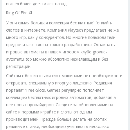
вышел более десяти лет назад.
Ring Of Fire Xl
У они самая большая коллекция бесплатных” “онлайн-
слотов в интернете. Компания Playtech предлагает не же
много игр, как у конкурентов. Но многие пользователи
предпочитают слоты только разработчика. Осваивать
игровые автоматы в нашем игровом клубе grovue-
avtomatu. top можно абсолютно нежелающим и без
регистрации.
Сайтам с бесплатными слот машинами нет необходимости
открывать специальную игорную лицензию. Редакция
портала” “Free-Slots. Games регулярно пополняет
коллекцию бесплатных игровых автоматов, добавляя а
нее новых провайдеров. Следите за обновлениями на
сайте и первыми играйте и слоты от одним
производителей. Прежде больше делать на слотах
реальные ставки, необходимо учитывать несколько