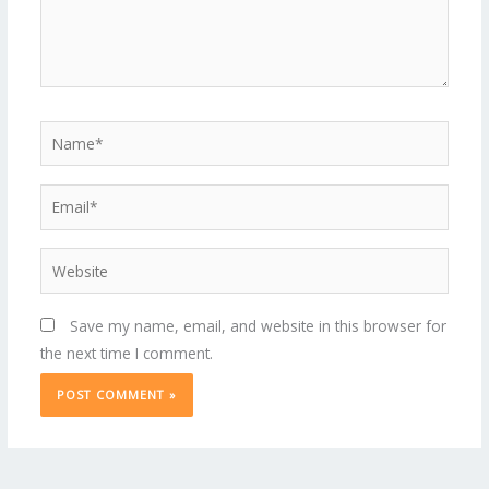
Name*
Email*
Website
Save my name, email, and website in this browser for
the next time I comment.