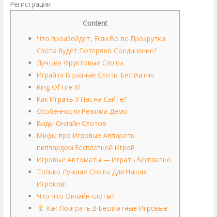
Регистрации
Content
Что произойдет, Если Во во Прокрутки
Слота будет Потеряно Соединение?
Лучшие Фруктовые Слоты
Играйте В разные Слоты Бесплатно
Ring Of Fire Xl
Как Играть У Нас на Сайте?
Особенности Режима Демо
Виды Онлайн Слотов
Мифы про Игровые Аппараты
пиппардом Бесплатной Игрой
Игровые Автоматы — Играть Бесплатно
Только Лучшие Слоты Для Наших
Игроков!
Что что Онлайн-слоты?
Как Поиграть В Бесплатные Игровые