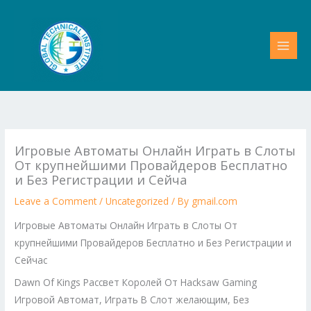
Skip
to
content
Игровые Автоматы Онлайн Играть в Слоты
От крупнейшими Провайдеров Бесплатно
и Без Регистрации и Сейча
Leave a Comment
/
Uncategorized
/ By
gmail.com
Игровые Автоматы Онлайн Играть в Слоты От
крупнейшими Провайдеров Бесплатно и Без Регистрации и
Сейчас
Dawn Of Kings Рассвет Королей От Hacksaw Gaming
Игровой Автомат, Играть В Слот желающим, Без