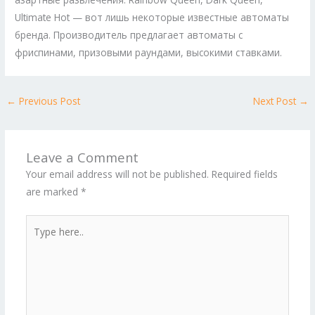
Ultimate Hot — вот лишь некоторые известные автоматы
бренда. Производитель предлагает автоматы с
фриспинами, призовыми раундами, высокими ставками.
←
Previous Post
Next Post
→
Leave a Comment
Your email address will not be published.
Required fields
are marked
*
Type
here..