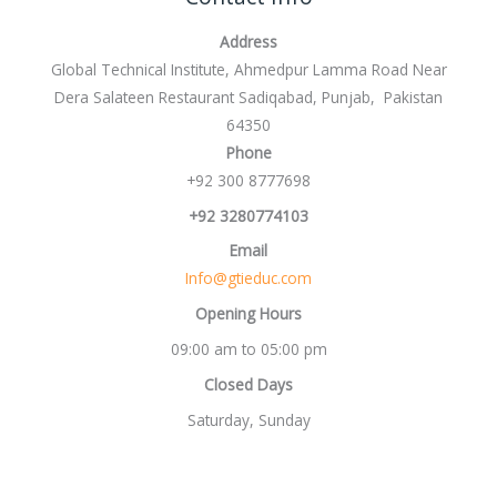
Address
Global Technical Institute, Ahmedpur Lamma Road Near
Dera Salateen Restaurant Sadiqabad, Punjab, Pakistan
64350
Phone
+92 300 8777698
+92 3280774103
Email
Info@gtieduc.com
Opening Hours
09:00 am to 05:00 pm
Closed Days
Saturday, Sunday