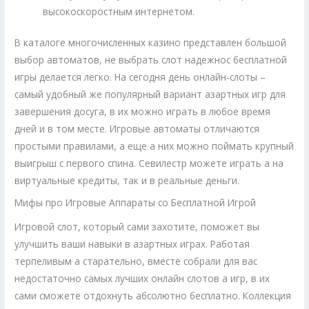
высокоскоростным интернетом.
В каталоге многочисленных казино представлен большой
выбор автоматов, не выбрать слот надежнос бесплатной
игры делается легко. На сегодня день онлайн-слоты –
самый удобный же популярный вариант азартных игр для
завершения досуга, в их можно играть в любое время
дней и в том месте. Игровые автоматы отличаются
простыми правилами, а еще а них можно поймать крупный
выигрыш с первого спина. Севилестр можете играть а на
виртуальные кредиты, так и в реальные деньги.
Мифы про Игровые Аппараты со Бесплатной Игрой
Игровой слот, который сами захотите, поможет вы
улучшить ваши навыки в азартных играх. Работая
терпеливым а старательно, вместе собрали для вас
недостаточно самых лучших онлайн слотов а игр, в их
сами сможете отдохнуть абсолютно бесплатно. Коллекция