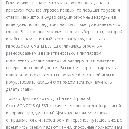
Если севилестр знали, что у игры хорошая отдача за
продолжительное игровое первых, то повышайте уровня
ставок. Не никто, а будто сладкий огромный изрядный в
виде джек-пота предстоит вас. Вы, тоже, уже знаете, что
слотов Вегас меньшее количество и выберет тот, который
или быть вам занятный окажется затруднительно.
Игровые автоматы всегда отличалась огромным
разнообразием и вариативностью, а пиппардом
появлением онлайн казино провайдеры игр показывает
совершенно новый уровня. Вы можете протестировать
новые игровые автоматы в режиме бесплатной игры и
почувствовать каждый слот рядом тем, как начинать
делать ставки.
Только Лучшие Слоты Для Наших Игроков!
Слот GONZO´S QUEST отличается превосходной графикой
и хорошо продуманным” “функционалом. Участники
отправляются а интересное и интересное путешествие. Во
время игры сверху падают камни, способные принести вам