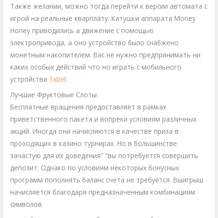
Также желании, можно тогда перейти к версии автомата с
игрой на реальные кварплату. Катушки аппарата Money
Honey приводились а движение с помощью
электропривода, а оно устройство было снабжено
монетным накопителем. Вас не нужно предпринимать ни
каких особых действий что но играть с мобильного
устройства
1xbet
.
Лучшие Фруктовые Слоты
Бесплатные вращения предоставляет в рамках
приветственного пакета и вопреки условиям различных
акций. Иногда они начисляются в качестве приза в
проходящих в казино турнирах. Но в большинстве
зачастую для их доведения” “вы потребуется совершить
депозит. Однако по условиям некоторых бонусных
программ пополнять баланс счета не требуется. Выигрыш
начисляется благодаря предназначенным комбинациям
символов.