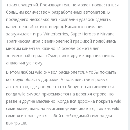
таких вращений. Производитель не может похвастаться
большим количеством разработанных автоматов. В
последнего несколько лет компании удалось сделать
качественный скачок вперед. Никакого внимания
заслуживают игры Winterberries, Super Heroes и Nirvana.
Трагическая игра с великолепной графикой полюбилась
многим клиентам казино. И основе сюжета лег
знаменитый сериал «Сумерки» и другие экранизации на
аналогичную тему.
В этом любом wild символ расширяется, чтобы покрыть
которую область дорожки. А большинстве игровых
автоматов, где доступен этот бонус, он активируется,
когда wild символ приземляется на верхняя строке, но
разве и другие мысленно. Когда вся дорожка покрыта wild
символами, шанс на выигрыш увеличивается, так как wild
символ используется любой необходимый символ для
выигрыша.