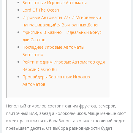
Бесплатные Игровые Автоматы
Lord Of The Ocean
Игровые Автоматы 777 И Мгновенный
напрашивающийся Выигранных Денег
Фриспины В Казино – Идеальный Бонус
дли Слотов
Последнее Игровые Автоматы
Бесплатно
Рейтинг одним Игровых Автоматов судя
Версии Casino Ru
Провайдеры Бесплатных Игровых
Автоматов
Неполный символов состоит одним фруктов, семерок,
плиточный BAR, звезд а колокольчиков. Чаще меньше слот
имеет раза или пять барабанов, а количество линий редко
превышает десять. От выбора разновидности будет