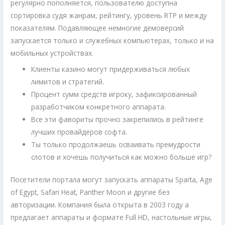
регулярно пополняется, пользователю доступна
сортировка судя жанрам, рейтингу, уровень RTP и между
показателям. Подавляющее немногие демоверсий
запускается только и служебных компьютерах, только и на
мобильных устройствах.
Клиенты казино могут придерживаться любых
лимитов и стратегий.
Процент сумм средств игроку, зафиксированный
разработчиком конкретного аппарата.
Все эти фавориты прочно закрепились в рейтинге
лучших провайдеров софта.
Ты только продолжаешь осваивать премудрости
слотов и хочешь получиться как можно больше игр?
Посетители портала могут запускать аппараты Sparta, Age
of Egypt, Safari Heat, Panther Moon и другие без
авторизации. Компания была открыта в 2003 году а
предлагает аппараты и формате Full HD, настольные игры,