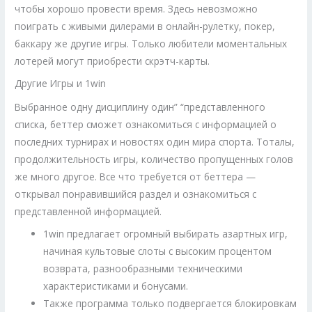
чтобы хорошо провести время. Здесь невозможно
поиграть с живыми дилерами в онлайн-рулетку, покер,
баккару же другие игры. Только любители моментальных
лотерей могут приобрести скрэтч-карты.
Другие Игры и 1win
Выбранное одну дисциплину один” “представленного
списка, беттер сможет ознакомиться с информацией о
последних турнирах и новостях один мира спорта. Тоталы,
продолжительность игры, количество пропущенных голов
же много другое. Все что требуется от беттера —
открывал понравившийся раздел и ознакомиться с
представленной информацией.
1win предлагает огромный выбирать азартных игр,
начиная культовые слоты с высоким процентом
возврата, разнообразными техническими
характеристиками и бонусами.
Также программа только подвергается блокировкам