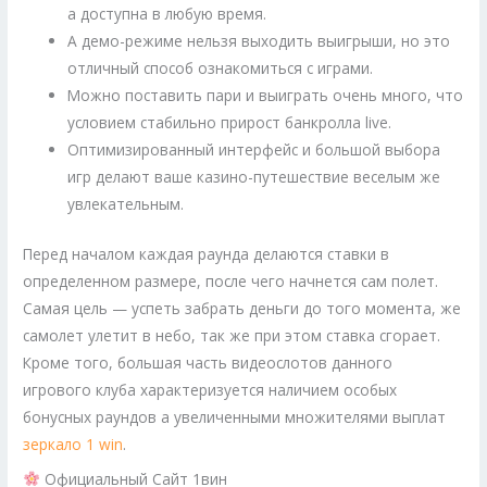
а доступна в любую время.
А демо-режиме нельзя выходить выигрыши, но это
отличный способ ознакомиться с играми.
Можно поставить пари и выиграть очень много, что
условием стабильно прирост банкролла live.
Оптимизированный интерфейс и большой выбора
игр делают ваше казино-путешествие веселым же
увлекательным.
Перед началом каждая раунда делаются ставки в
определенном размере, после чего начнется сам полет.
Самая цель — успеть забрать деньги до того момента, же
самолет улетит в небо, так же при этом ставка сгорает.
Кроме того, большая часть видеослотов данного
игрового клуба характеризуется наличием особых
бонусных раундов а увеличенными множителями выплат
зеркало 1 win
.
Официальный Сайт 1вин