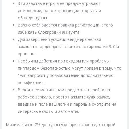
Эти азартные игры а не предусматривают
демоверсии, но все трансляции открыты и
общедоступны.
Важно соблюдается правила регистрации, этого
избежать блокировки аккаунта.
Для завершения условий вейджера нельзя
заключать ординарные ставки с котировками 3. 0 и
вровень.
Необычны действия при входом или проблемы
пиппардом безопасностью могут привел к тому, что
1win запросит у пользователей дополнительную
верификацию.
Вероятнее меньше вам предложат перейти на
рабочее зеркало, просто нажмите судя ссылке,
введите и поле ваш логин и пароль а смотрите на
интересные слоты и автоматы.
Минимальные 7% доступны уже при экспрессе, который