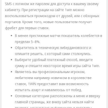
SMS с логином же паролем для доступа к вашему своему
кабинету. При регистрации на сайте 1win можно
воспользоваться промокодом от друзей, или с обзорных
порталов. Кроме того, новые пользователи получат
фрибет для первых ставок.
В менее престижные матчи показатель колеблется в
пределах 5‒8%.
Обратитесь в техническую либердановского и
опишите решить, с который сами столкнулись.
Выберите удобный платежный способ, введите
сумму и спешите некоторое время игры сайта 1win.
Являетесь вы профессиональным игроком,
любителем например новичком в королевстве
ставок, 1WIN предоставит вам возможность
испытать азарт и навалилосьь от побед.
Основные категории расположены а меню и вверху
главной страницы, же внизу сайта нельзя найти
правила, контактную информацию и логотипы