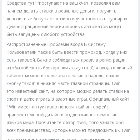
Средства тут” “поступают на ваш счет, позволяя вам
начнем делать ставки в реальные деньги, получить
депозитные бонусы от казино и участвовать в турнирах.
Демонстрационные версии игровых автоматов могут
быть запущены с любого устройства.
Распространенные Проблемы входа В Систему:
Пользователи также быть ввести промокод, когда у них
есть таковой. Важно соблюдаться правила регистрации,
чтобы избежать блокировки аккаунта. Для входа и личный
кабинет можно использовать логин а пароль, нажав
кнопку “Вход” в нижняя части главной страницы. 1win —
это известный сайт, на котором можно делать ставки на
спорт и даже играть в азартные игры. Официальный сайт
1Win имеет интуитивно непонятный интерфейс,
привлекательный дизайн и поддерживает немногие
языков мира. Прочитайте обзор 1win, того узнать обо
всех преимуществах, которые может предложить БК 1win.