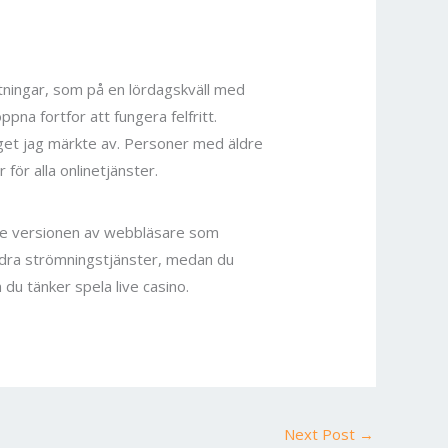
tningar, som på en lördagskväll med
pna fortfor att fungera felfritt.
inget jag märkte av. Personer med äldre
ör alla onlinetjänster.
naste versionen av webbläsare som
andra strömningstjänster, medan du
 du tänker spela live casino.
Next Post
→