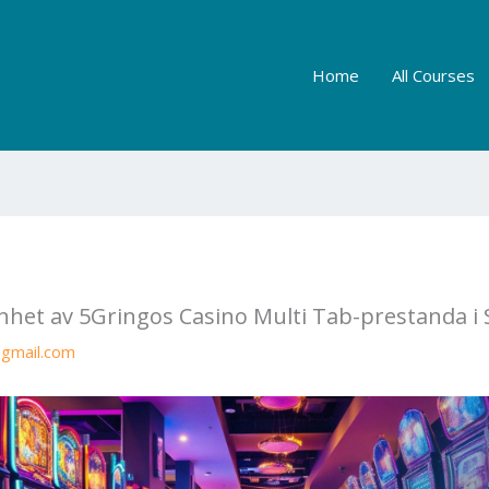
Home
All Courses
enhet av 5Gringos Casino Multi Tab-prestanda i 
y
gmail.com