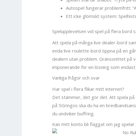
Autospel fungerar problemfritt: 
Ett icke glömskt system: Spelhist
Spelupplevelsen vid spel på flera bord 
Att spela på många live dealer-bord sam
enda live roulette-bord öppna på en gån
dealern utan problem. Gränssnittet på v
imponerande för en lösning som endast 
Vanliga frågor och svar
Har spel i flera flikar mitt internet?
Det stämmer, det gör det. Att spela på f
på 5Gringos ska du ha en bredbandsanslu
du undviker buffring.
Kan mitt konto bli flaggat om jag spelar p