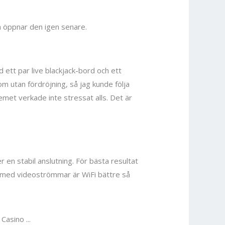
ch öppnar den igen senare.
 ett par live blackjack-bord och ett
 utan fördröjning, så jag kunde följa
emet verkade inte stressat alls. Det är
 en stabil anslutning. För bästa resultat
r med videoströmmar är WiFi bättre så