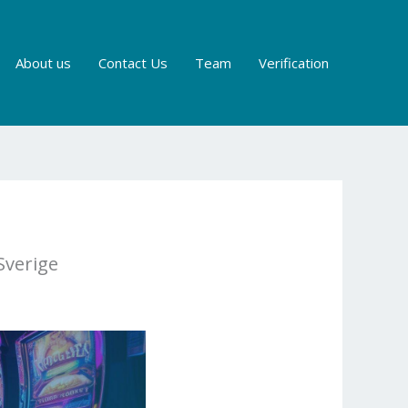
About us
Contact Us
Team
Verification
Sverige