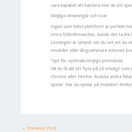
vara kapabel att hantera mer än ett spe
Möjliga utmaningar och svar
Ingen som helst plattform är perfekt he
stora fotbollsmatcher, kunde det ta lite 
Lösningen är simpel: om du vet att du sk
modeller eller långsammare internet bör
Tips för optimala möjliga prestanda
Vill du få allt att flyta på så smidigt 
Chrome eller Firefox. Avsluta andra fli
spelar. När du spelar på mobilen? Anslut t
←
Previous Post