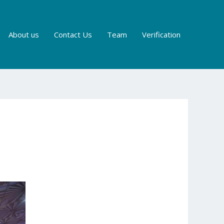
About us
Contact Us
Team
Verification