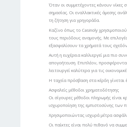
Όταν οι συμμετέχοντες κάνουν νίκες σε
σημασίας. Οι εναλλακτικές άμεσης ανά
τη ζήτηση για γρηγοράδα.
Καζίνο όπως το Casinoly χρησιμοποιού
τους περιόδους αναμονής. Με επιλογέ
εξασφαλίσουν τα χρήματά τους σχεδόν
Αυτή η ευχέρεια καλλιεργεί μια πιο σ
απογοήτευση. Επιπλέον, προσφέροντας 
λειτουργεί καλύτερα για τις οικονομικ
Η ταχεία πρόσβαση στα κέρδη γίνεται 
Ασφαλείς μέθοδοι χρηματοδότησης
Οι σίγουρες μέθοδοι πληρωμής είναι κ
ισχυροποίηση της εμπιστοσύνης των π
Χρησιμοποιώντας ισχυρά μέτρα ασφάλει
Οι παίκτες είναι πολύ πιθανό να συμμ