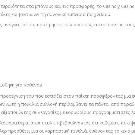
οτεραιότητα στα μπόνους και τις προσφορές, το Casinoly Casino
κτη και βελτιώνει τη συνολική εμπειρία παιχνιδιού.
ς ανάγκες και τις προτιμήσεις των παικτών, επιτρέποντάς του
λιοθήκη για Καθέναν
ν προσέγγιση του που εστιάζει στον παίκτη προσφέροντας μια ε
ν Αυτή η ποικιλία συλλογή περιλαμβάνει τα πάντα, από παραδο
, αξιοποιώντας συνεργασίες με κορυφαίους προγραμματιστές λ
ιάφορα θέματα και στυλ επιβεβαιώνοντας ότι καθεμία επίσκεψη
λερ προσθέτει μια συναρπαστική πινελιά, ενώνοντας το κενό 