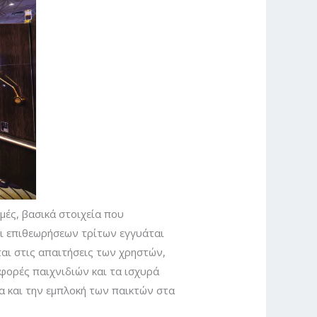
μές, βασικά στοιχεία που
αι επιθεωρήσεων τρίτων εγγυάται
ται στις απαιτήσεις των χρηστών,
φορές παιχνιδιών και τα ισχυρά
α και την εμπλοκή των παικτών στα