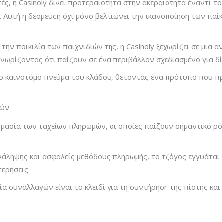
ές, η Casinoly δίνει προτεραιότητα στην ακεραιότητα έναντι τ
. Αυτή η δέσμευση όχι μόνο βελτιώνει την ικανοποίηση των παί
την ποικιλία των παιχνιδιών της, η Casinoly ξεχωρίζει σε μια α
νωρίζοντας ότι παίζουν σε ένα περιβάλλον σχεδιασμένο για δ
ο καινοτόμο πνεύμα του κλάδου, θέτοντας ένα πρότυπο που πρ
δών
 σημασία των ταχείων πληρωμών, οι οποίες παίζουν σημαντικό ρ
άληψης και ασφαλείς μεθόδους πληρωμής, το τζόγος εγγυάται 
ερήσεις.
ία συναλλαγών είναι το κλειδί για τη συντήρηση της πίστης κα