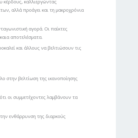
ου κέρδους, καλλιεργώντας
κτων, αλλά προάγει και τη μακροχρόνια
νταγωνιστική αγορά. Οι παίκτες
ίκαια αποτελέσματα.
οκαλεί και άλλους να βελτιώσουν τις
όλο στην βελτίωση της ικανοποίησης
ότι οι συμμετέχοντες λαμβάνουν τα
ι την ενθάρρυνση της διαρκούς