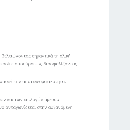
 βελτιώνοντας σημαντικά τη ολική
αδικασίες αποσύρσεων, διασφαλίζοντας
οποιεί την αποτελεσματικότητα,
των και των επιλογών άμεσου
όνο ανταγωνίζεται στην αυξανόμενη