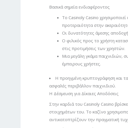
Βασικά σημεία ενδιαφέροντος
Το Casinoly Casino χρησιμοποιε
προτεραιότητα στην ακεραιότητ
Οι δυνατότητες άμεσης αποδοχή
Ο φιλικός προς το χρήστη κατασ
στις προτιμήσεις των χρηστών.
Μια μεγάλη γκάμα παιχνιδιών, σ
έμπειρους χρήστες.
Η προηγμένη κρυπτογράφηση και τ
ασφαλές περιβάλλον παιχνιδιού.
Η Δέσμευση για Δίκαιες Αποδόσεις
Στην καρδιά του Casinoly Casino βρίσκ
στοιχημάτων του. Το καζίνο χρησιμοπο
αντικατοπτρίζουν την πραγματική τυχα