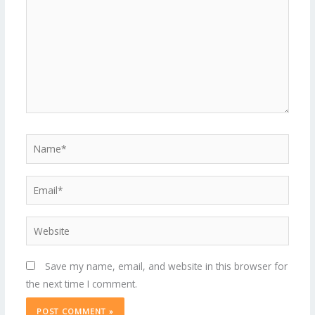
Name*
Email*
Website
Save my name, email, and website in this browser for
the next time I comment.