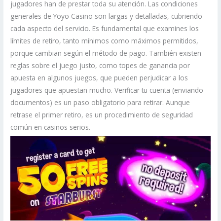
jugadores han de prestar toda su atención. Las condiciones
generales de Yoyo Casino son largas y detalladas, cubriendo
cada aspecto del servicio. Es fundamental que examines los
límites de retiro, tanto mínimos como máximos permitidos,
porque cambian según el método de pago. También existen
reglas sobre el juego justo, como topes de ganancia por
apuesta en algunos juegos, que pueden perjudicar a los
jugadores que apuestan mucho. Verificar tu cuenta (enviando
documentos) es un paso obligatorio para retirar. Aunque
retrase el primer retiro, es un procedimiento de seguridad
común en casinos serios.