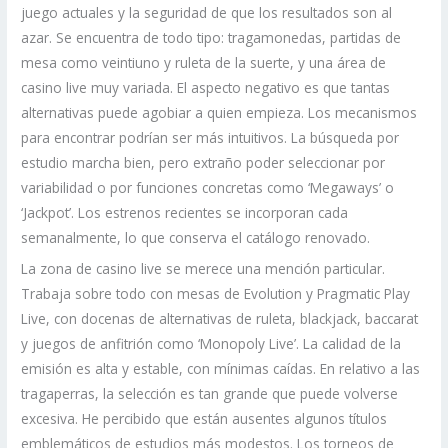
juego actuales y la seguridad de que los resultados son al
azar. Se encuentra de todo tipo: tragamonedas, partidas de
mesa como veintiuno y ruleta de la suerte, y una área de
casino live muy variada. El aspecto negativo es que tantas
alternativas puede agobiar a quien empieza. Los mecanismos
para encontrar podrían ser más intuitivos. La búsqueda por
estudio marcha bien, pero extraño poder seleccionar por
variabilidad o por funciones concretas como ‘Megaways’ o
‘Jackpot’. Los estrenos recientes se incorporan cada
semanalmente, lo que conserva el catálogo renovado.
La zona de casino live se merece una mención particular.
Trabaja sobre todo con mesas de Evolution y Pragmatic Play
Live, con docenas de alternativas de ruleta, blackjack, baccarat
y juegos de anfitrión como ‘Monopoly Live’. La calidad de la
emisión es alta y estable, con mínimas caídas. En relativo a las
tragaperras, la selección es tan grande que puede volverse
excesiva. He percibido que están ausentes algunos títulos
emblemáticos de estudios más modestos. Los torneos de