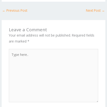
←
Previous Post
Next Post
→
Leave a Comment
Your email address will not be published.
Required fields
are marked
*
Type
here..