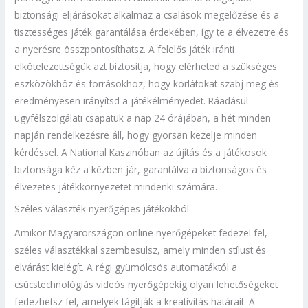
biztonsági eljárásokat alkalmaz a csalások megelőzése és a
tisztességes játék garantálása érdekében, így te a élvezetre és
a nyerésre összpontosíthatsz. A felelős játék iránti
elkötelezettségük azt biztosítja, hogy elérheted a szükséges
eszközökhöz és forrásokhoz, hogy korlátokat szabj meg és
eredményesen irányítsd a játékélményedet. Ráadásul
ügyfélszolgálati csapatuk a nap 24 órájában, a hét minden
napján rendelkezésre áll, hogy gyorsan kezelje minden
kérdéssel. A National Kaszinóban az újítás és a játékosok
biztonsága kéz a kézben jár, garantálva a biztonságos és
élvezetes játékkörnyezetet mindenki számára.
Széles választék nyerőgépes játékokból
Amikor Magyarországon online nyerőgépeket fedezel fel,
széles választékkal szembesülsz, amely minden stílust és
elvárást kielégít. A régi gyümölcsös automatáktól a
csúcstechnológiás videós nyerőgépekig olyan lehetőségeket
fedezhetsz fel, amelyek tágítják a kreativitás határait. A