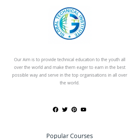
Our Aim is to provide technical education to the youth all
over the world and make them eager to earn in the best
possible way and serve in the top organisations in all over
the world.
Popular Courses