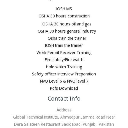
IOSH MS
OSHA 30 hours construction
OSHA 30 hours oil and gas
OSHA 30 hours general Industry
Osha train the trainer
IOSH train the trainer
Work Permit Receiver Training
Fire safety/Fire watch
Hole watch Training
Safety officer interview Preparation
NvQ Level 6 & NVQ level 7
Pdfs Download
Contact Info
Address
Global Technical Institute, Ahmedpur Lamma Road Near
Dera Salateen Restaurant Sadiqabad, Punjab, Pakistan