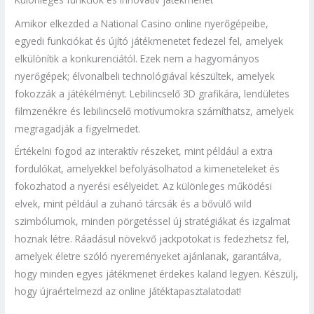
Amikor elkezded a National Casino online nyerőgépeibe,
egyedi funkciókat és újító játékmenetet fedezel fel, amelyek
elkülönítik a konkurenciától. Ezek nem a hagyományos
nyerőgépek; élvonalbeli technológiával készültek, amelyek
fokozzák a játékélményt. Lebilincselő 3D grafikára, lendületes
filmzenékre és lebilincselő motívumokra számíthatsz, amelyek
megragadják a figyelmedet.
Értékelni fogod az interaktív részeket, mint például a extra
fordulókat, amelyekkel befolyásolhatod a kimeneteleket és
fokozhatod a nyerési esélyeidet. Az különleges működési
elvek, mint például a zuhanó tárcsák és a bővülő wild
szimbólumok, minden pörgetéssel új stratégiákat és izgalmat
hoznak létre. Ráadásul növekvő jackpotokat is fedezhetsz fel,
amelyek életre szóló nyereményeket ajánlanak, garantálva,
hogy minden egyes játékmenet érdekes kaland legyen. Készülj,
hogy újraértelmezd az online játéktapasztalatodat!