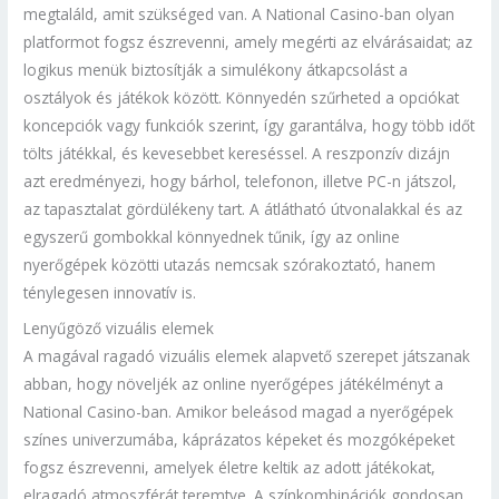
megtaláld, amit szükséged van. A National Casino-ban olyan
platformot fogsz észrevenni, amely megérti az elvárásaidat; az
logikus menük biztosítják a simulékony átkapcsolást a
osztályok és játékok között. Könnyedén szűrheted a opciókat
koncepciók vagy funkciók szerint, így garantálva, hogy több időt
tölts játékkal, és kevesebbet kereséssel. A reszponzív dizájn
azt eredményezi, hogy bárhol, telefonon, illetve PC-n játszol,
az tapasztalat gördülékeny tart. A átlátható útvonalakkal és az
egyszerű gombokkal könnyednek tűnik, így az online
nyerőgépek közötti utazás nemcsak szórakoztató, hanem
ténylegesen innovatív is.
Lenyűgöző vizuális elemek
A magával ragadó vizuális elemek alapvető szerepet játszanak
abban, hogy növeljék az online nyerőgépes játékélményt a
National Casino-ban. Amikor beleásod magad a nyerőgépek
színes univerzumába, káprázatos képeket és mozgóképeket
fogsz észrevenni, amelyek életre keltik az adott játékokat,
elragadó atmoszférát teremtve. A színkombinációk gondosan