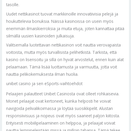
tasolle.
Uudet nettikasinot tuovat markkinoille innovatiivisia pelejä ja
houkuttelevia bonuksia. Näissä kasinoissa on usein myös
enemmän ilmaiskierroksia ja muita etuja, joten kannattaa pitää
silmällä uusien kasinoiden julkaisuja.
Valitsemalla luotettavan nettikasinon voit nauttia verovapaista
voitoista, mutta myös turvallisista pelihetkistä. Tarkista, että
kasino on lisensoitu ja sillä on hyvät arvostelut, ennen kuin alat
pelaamaan. Tämä lisää luottamusta ja varmuutta, jotta voit
nauttia pelikokemuksesta ilman huolia.
unibet casino ja sen eSports-vaihtoehdot
Pelaajien palautteet Unibet Casinosta ovat olleet rohkaisevia.
Monet pelaajat ovat kertoneet, kuinka helposti he voivat
navigoida pelivalikoimassa ja löytää suosikkipelit. Alustan
responsiivisuus ja nopeus ovat myös saaneet paljon kiitosta.
Erityisesti mobiilipelaaminen on helppoa, ja pelaajat voivat
nauttia lempipeleistään missä ja milloin tahansa. Tämä tekee