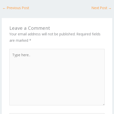
←
Previous Post
Next Post
→
Leave a Comment
Your email address will not be published.
Required fields
are marked
*
Type
here..