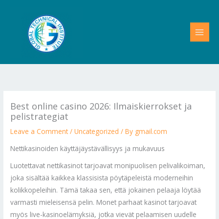
Skip
to
content
Best online casino 2026: Ilmaiskierrokset ja
pelistrategiat
Leave a Comment
/
Uncategorized
/ By
gmail.com
Nettikasinoiden käyttäjäystävällisyys ja mukavuus
Luotettavat nettikasinot tarjoavat monipuolisen pelivalikoiman,
joka sisältää kaikkea klassisista pöytäpeleistä moderneihin
kolikkopeleihin. Tämä takaa sen, että jokainen pelaaja löytää
varmasti mieleisensä pelin. Monet parhaat kasinot tarjoavat
myös live-kasinoelämyksiä, jotka vievät pelaamisen uudelle