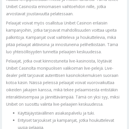
Unibet Casinosta erinomaisen vaihtoehdon niille, jotka
arvostavat joustavuutta pelatessaan.
Pelaajat voivat myös osallistua Unibet Casinon erilaisiin
kampanjoihin, jotka tarjoavat mahdollisuuden voittaa upeita
palkintoja. Kampanjat ovat vaihteleva ja houkuttelevia, mikä
pitää pelaajat aktiivisina ja innostuneina pelihetkistään. Tämä
luo yhteisöllisyyden tunnetta pelaajien keskuudessa.
Pelaajat, jotka ovat kiinnostuneita live-kasinoista, löytävät
Unibet Casinolta monipuolisen valikoiman live-pelejä. Live-
dealer pelit tarjoavat autenttisen kasinokokemuksen suoraan
kotoa käsin. Näissä peleissä pelaajat voivat vuorovaikuttaa
oikeiden jakajien kanssa, mikä tekee pelaamisesta entistäkin
interaktiivisempaa ja jännittävämpää. Tämä on yksi syy, miksi
Unibet on suosittu valinta live-pelaajien keskuudessa.
Käyttäjäystävällinen asiakaspalvelu ja tuki.
Erityiset tarjoukset ja kampanjat, jotka houkuttelevat
uusia pelaajia.