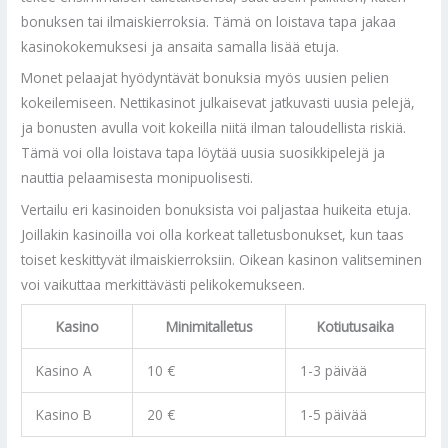
bonuksen tai ilmaiskierroksia. Tämä on loistava tapa jakaa
kasinokokemuksesi ja ansaita samalla lisää etuja.
Monet pelaajat hyödyntävät bonuksia myös uusien pelien
kokeilemiseen. Nettikasinot julkaisevat jatkuvasti uusia pelejä,
ja bonusten avulla voit kokeilla niitä ilman taloudellista riskiä.
Tämä voi olla loistava tapa löytää uusia suosikkipelejä ja
nauttia pelaamisesta monipuolisesti.
Vertailu eri kasinoiden bonuksista voi paljastaa huikeita etuja.
Joillakin kasinoilla voi olla korkeat talletusbonukset, kun taas
toiset keskittyvät ilmaiskierroksiin. Oikean kasinon valitseminen
voi vaikuttaa merkittävästi pelikokemukseen.
Kasino
Minimitalletus
Kotiutusaika
Kasino A
10 €
1-3 päivää
Kasino B
20 €
1-5 päivää