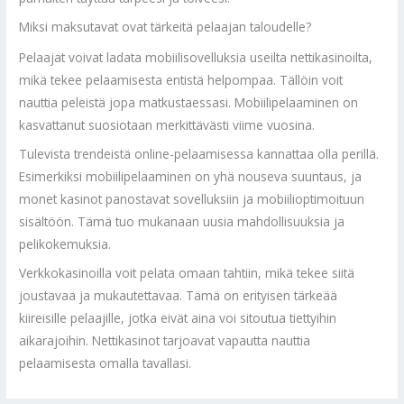
Miksi maksutavat ovat tärkeitä pelaajan taloudelle?
Pelaajat voivat ladata mobiilisovelluksia useilta nettikasinoilta,
mikä tekee pelaamisesta entistä helpompaa. Tällöin voit
nauttia peleistä jopa matkustaessasi. Mobiilipelaaminen on
kasvattanut suosiotaan merkittävästi viime vuosina.
Tulevista trendeistä online-pelaamisessa kannattaa olla perillä.
Esimerkiksi mobiilipelaaminen on yhä nouseva suuntaus, ja
monet kasinot panostavat sovelluksiin ja mobiilioptimoituun
sisältöön. Tämä tuo mukanaan uusia mahdollisuuksia ja
pelikokemuksia.
Verkkokasinoilla voit pelata omaan tahtiin, mikä tekee siitä
joustavaa ja mukautettavaa. Tämä on erityisen tärkeää
kiireisille pelaajille, jotka eivät aina voi sitoutua tiettyihin
aikarajoihin. Nettikasinot tarjoavat vapautta nauttia
pelaamisesta omalla tavallasi.