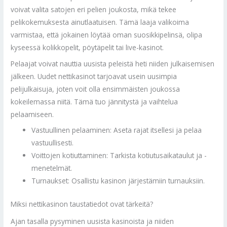
voivat valita satojen eri pelien joukosta, mikä tekee
pelikokemuksesta ainutlaatuisen. Tämä laaja valikoima
varmistaa, että jokainen löytää oman suosikkipelinsä, olipa
kyseessä kolikkopelit, pöytäpelit tai live-kasinot.
Pelaajat voivat nauttia uusista peleistä heti niiden julkaisemisen
jälkeen. Uudet nettikasinot tarjoavat usein uusimpia
pelijulkaisuja, joten voit olla ensimmäisten joukossa
kokeilemassa niitä. Tämä tuo jännitystä ja vaihtelua
pelaamiseen.
Vastuullinen pelaaminen: Aseta rajat itsellesi ja pelaa
vastuullisesti.
Voittojen kotiuttaminen: Tarkista kotiutusaikataulut ja -
menetelmät.
Turnaukset: Osallistu kasinon järjestämiin turnauksiin.
Miksi nettikasinon taustatiedot ovat tärkeitä?
Ajan tasalla pysyminen uusista kasinoista ja niiden