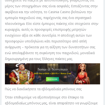
συνεχίσετε να παίζετε με αυτοπεποίθηση, γνωρίζοντας ότι
μέρος των στοιχημάτων σας είναι ασφαλές. Εστιάζοντας στην
ακρίβεια και την ισότητα, το Casinia Casino βελτιώνει την
εμπειρία παιχνιδιού σας, παρέχοντάς σας ένα στρατηγικό
πλεονέκτημα. Είτε είστε έμπειρος παίκτης είτε στοχεύετε στην
κυριαρχία, αυτές οι προσφορές επιστροφής μετρητών
ενισχύουν αξία σε κάθε συνεδρία. Η αποδοχή αυτών των
προσφορών υποδηλώνει κάτι περισσότερο από απλή
ανάρρωση – πρόκειται για τη αύξηση των δυνατοτήτων σας
ενώ απολαμβάνετε τη συγκίνηση του παιχνιδιού, μοναδικά
δημιουργημένη για τους Έλληνες παίκτες μας.
Πώς να διεκδικήσετε τα εβδομαδιαία μπόνους σας
Όταν επιθυμούμε να αξιοποιήσουμε στο έπακρο τα
εβδομαδιαίως μπόνους μας, είναι απαραίτητο να γνωρίζουμε