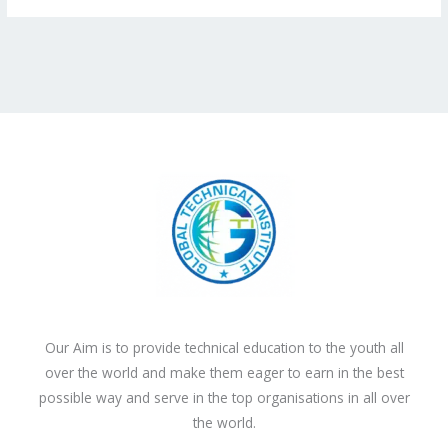
Our Aim is to provide technical education to the youth all
over the world and make them eager to earn in the best
possible way and serve in the top organisations in all over
the world.