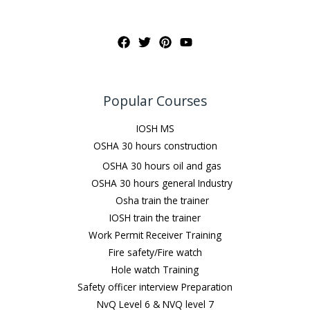
Popular Courses
IOSH MS
OSHA 30 hours construction
OSHA 30 hours oil and gas
OSHA 30 hours general Industry
Osha train the trainer
IOSH train the trainer
Work Permit Receiver Training
Fire safety/Fire watch
Hole watch Training
Safety officer interview Preparation
NvQ Level 6 & NVQ level 7