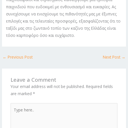
παιχνιδιού που ευδοκιμεί με ενθουσιασμό και ευκαιρίες. Ας
συνεχίσουμε να ενισχύουμε τις πιθανότητές μας με έξυπνες
επιλογές και τις τελευταίες προσφορές, εξασφαλίζοντας ότι το
ταξίδι μας στο ζωντανό τοπίο των καζίνο της Ελλάδας είναι
τόσο καρποφόρο όσο και ευχάριστο.
←
Previous Post
Next Post
→
Leave a Comment
Your email address will not be published.
Required fields
are marked
*
Type
here..