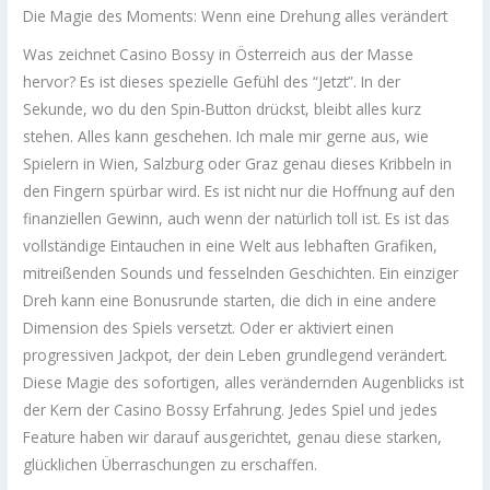
Die Magie des Moments: Wenn eine Drehung alles verändert
Was zeichnet Casino Bossy in Österreich aus der Masse
hervor? Es ist dieses spezielle Gefühl des “Jetzt”. In der
Sekunde, wo du den Spin-Button drückst, bleibt alles kurz
stehen. Alles kann geschehen. Ich male mir gerne aus, wie
Spielern in Wien, Salzburg oder Graz genau dieses Kribbeln in
den Fingern spürbar wird. Es ist nicht nur die Hoffnung auf den
finanziellen Gewinn, auch wenn der natürlich toll ist. Es ist das
vollständige Eintauchen in eine Welt aus lebhaften Grafiken,
mitreißenden Sounds und fesselnden Geschichten. Ein einziger
Dreh kann eine Bonusrunde starten, die dich in eine andere
Dimension des Spiels versetzt. Oder er aktiviert einen
progressiven Jackpot, der dein Leben grundlegend verändert.
Diese Magie des sofortigen, alles verändernden Augenblicks ist
der Kern der Casino Bossy Erfahrung. Jedes Spiel und jedes
Feature haben wir darauf ausgerichtet, genau diese starken,
glücklichen Überraschungen zu erschaffen.