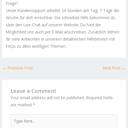
Frage?
Unser Kundensupport arbeitet 24 Stunden am Tag, 7 Tage die
Woche für dich erreichbar. Die schnellste Hilfe bekommst du
über den Live-Chat auf unserer Website. Du hast die
Möglichkeit uns auch per E-Mail anschreiben. Zusätzlich stehen
dir viele Antworten in unserem detailreichen Hilfebereich mit
FAQs zu allen wichtigen Themen.
←
Previous Post
Next Post
→
Leave a Comment
Your email address will not be published.
Required fields
are marked
*
Type
here..