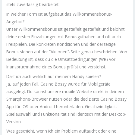
stets zuverlässig bearbeitet.
In welcher Form ist aufgebaut das Willkommensbonus-
Angebot?
Unser Willkommensbonus ist gestaffelt gestaffelt und belohnt
deine ersten Einzahlungen mit Bonusguthaben und oft auch
Freispielen. Die konkreten Konditionen und der derzeitige
Bonus stehen auf der “Aktionen”-Seite genau beschrieben. Von
Bedeutung ist, dass du die Umsatzbedingungen (WR) vor
Inanspruchnahme eines Bonus prüfst und verstehst.
Darf ich auch wirklich auf meinem Handy spielen?
Ja, auf jeden Fall. Casino Bossy wurde für Mobilgeräte
ausgelegt. Du kannst unsere mobile Website direkt in deinem
Smartphone-Browser nutzen oder die dedizierte Casino Bossy
App für iOS oder Android herunterladen. Geschwindigkeit,
Spielauswahl und Funktionalität sind identisch mit der Desktop-
Version.
Was geschieht, wenn ich ein Problem auftaucht oder eine