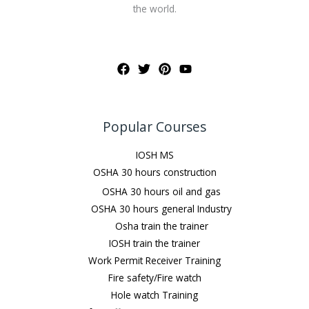
the world.
Popular Courses
IOSH MS
OSHA 30 hours construction
OSHA 30 hours oil and gas
OSHA 30 hours general Industry
Osha train the trainer
IOSH train the trainer
Work Permit Receiver Training
Fire safety/Fire watch
Hole watch Training