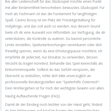
Bei aller Leidenschaft für das Glücksspiel möchte einen Punkt
mit aller Bestimmtheit hervorheben: bewusstes Glücksspiel. Für
mich als Fachmann ist das die Fundament für langfristigen
Spaß. Casino Bossy ist ein Platz der Freizeitgestaltung für
Volljährige, und das soll auch so werden. Aus diesem Grund
biete ich dir eine Auswahl von Hilfsmitteln zur Verfügung, die dir
unterstützen, die Kontrolle zu wahren. Du kannst persönliche
Limits einstellen, Spielunterbrechungen vereinbaren oder dich
freiwillig sperren, wenn du eine Erholungspause möchtest. Ich
empfehle dir jederzeit, nur Einsätze zu verwenden, dessen
Verzicht du tragen könntest. Behandle das Spiel keinesfalls als
Einkommensquelle. Solltest du das Gefühl verspüren, die
Übersicht zu einbüßen, richte dich bitte unverzüglich an
professionelle Beratungsstellen wie “Spielerhilfe Österreich”.
Dein Wohlergehen ist für mich der wichtigste Gewinn von allen.
Häufig Auftauchende Fragen (FAQ)
Damit dir der Einstieg noch leichter von der Hand geht, findest
du hier Erklärungen auf häufige Fragen der österreichischen