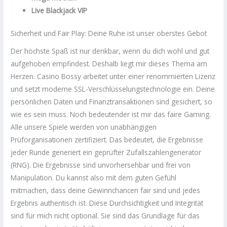
Live Blackjack VIP
Sicherheit und Fair Play: Deine Ruhe ist unser oberstes Gebot
Der höchste Spaß ist nur denkbar, wenn du dich wohl und gut
aufgehoben empfindest. Deshalb liegt mir dieses Thema am
Herzen. Casino Bossy arbeitet unter einer renommierten Lizenz
und setzt moderne SSL-Verschlüsselungstechnologie ein. Deine
persönlichen Daten und Finanztransaktionen sind gesichert, so
wie es sein muss. Noch bedeutender ist mir das faire Gaming.
Alle unsere Spiele werden von unabhängigen
Prüforganisationen zertifiziert. Das bedeutet, die Ergebnisse
jeder Runde generiert ein geprüfter Zufallszahlengenerator
(RNG). Die Ergebnisse sind unvorhersehbar und frei von
Manipulation. Du kannst also mit dem guten Gefühl
mitmachen, dass deine Gewinnchancen fair sind und jedes
Ergebnis authentisch ist. Diese Durchsichtigkeit und Integrität
sind für mich nicht optional. Sie sind das Grundlage für das