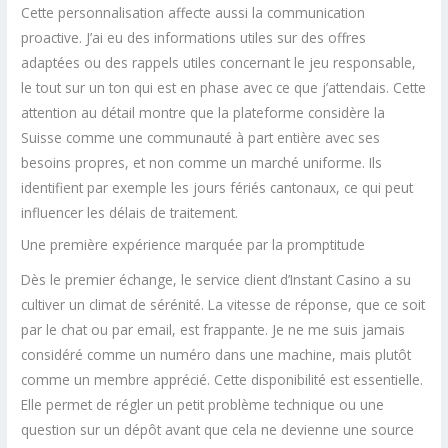
Cette personnalisation affecte aussi la communication
proactive. J’ai eu des informations utiles sur des offres
adaptées ou des rappels utiles concernant le jeu responsable,
le tout sur un ton qui est en phase avec ce que j’attendais. Cette
attention au détail montre que la plateforme considère la
Suisse comme une communauté à part entière avec ses
besoins propres, et non comme un marché uniforme. Ils
identifient par exemple les jours fériés cantonaux, ce qui peut
influencer les délais de traitement.
Une première expérience marquée par la promptitude
Dès le premier échange, le service client d’Instant Casino a su
cultiver un climat de sérénité. La vitesse de réponse, que ce soit
par le chat ou par email, est frappante. Je ne me suis jamais
considéré comme un numéro dans une machine, mais plutôt
comme un membre apprécié. Cette disponibilité est essentielle.
Elle permet de régler un petit problème technique ou une
question sur un dépôt avant que cela ne devienne une source