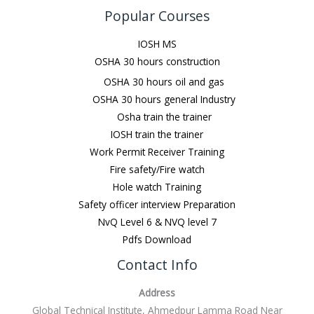
Popular Courses
IOSH MS
OSHA 30 hours construction
OSHA 30 hours oil and gas
OSHA 30 hours general Industry
Osha train the trainer
IOSH train the trainer
Work Permit Receiver Training
Fire safety/Fire watch
Hole watch Training
Safety officer interview Preparation
NvQ Level 6 & NVQ level 7
Pdfs Download
Contact Info
Address
Global Technical Institute, Ahmedpur Lamma Road Near