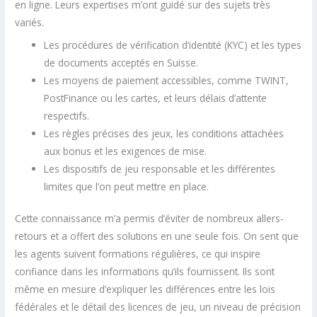
en ligne. Leurs expertises m’ont guidé sur des sujets très
variés.
Les procédures de vérification d’identité (KYC) et les types
de documents acceptés en Suisse.
Les moyens de paiement accessibles, comme TWINT,
PostFinance ou les cartes, et leurs délais d’attente
respectifs.
Les règles précises des jeux, les conditions attachées
aux bonus et les exigences de mise.
Les dispositifs de jeu responsable et les différentes
limites que l’on peut mettre en place.
Cette connaissance m’a permis d’éviter de nombreux allers-
retours et a offert des solutions en une seule fois. On sent que
les agents suivent formations régulières, ce qui inspire
confiance dans les informations qu’ils fournissent. Ils sont
même en mesure d’expliquer les différences entre les lois
fédérales et le détail des licences de jeu, un niveau de précision