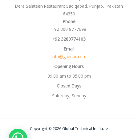
Dera Salateen Restaurant Sadiqabad, Punjab, Pakistan
64350
Phone
+92 300 8777698
+92 3280774103
Email
Info@gtieduc.com
Opening Hours
09:00 am to 05:00 pm
Closed Days
Saturday, Sunday
Copyright © 2026 Global Technical Institute