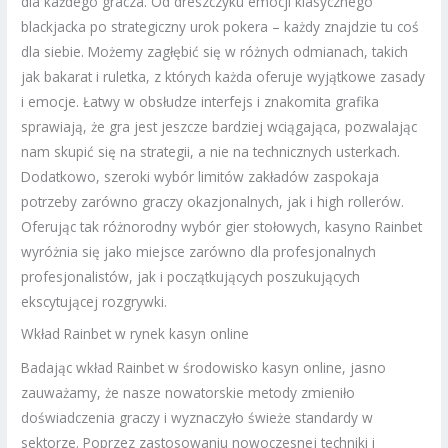
dla każdego gracza. Od dreszczyku emocji klasycznego
blackjacka po strategiczny urok pokera – każdy znajdzie tu coś
dla siebie. Możemy zagłębić się w różnych odmianach, takich
jak bakarat i ruletka, z których każda oferuje wyjątkowe zasady
i emocje. Łatwy w obsłudze interfejs i znakomita grafika
sprawiają, że gra jest jeszcze bardziej wciągająca, pozwalając
nam skupić się na strategii, a nie na technicznych usterkach.
Dodatkowo, szeroki wybór limitów zakładów zaspokaja
potrzeby zarówno graczy okazjonalnych, jak i high rollerów.
Oferując tak różnorodny wybór gier stołowych, kasyno Rainbet
wyróżnia się jako miejsce zarówno dla profesjonalnych
profesjonalistów, jak i początkujących poszukujących
ekscytującej rozgrywki.
Wkład Rainbet w rynek kasyn online
Badając wkład Rainbet w środowisko kasyn online, jasno
zauważamy, że nasze nowatorskie metody zmieniło
doświadczenia graczy i wyznaczyło świeże standardy w
sektorze. Poprzez zastosowaniu nowoczesnej techniki i