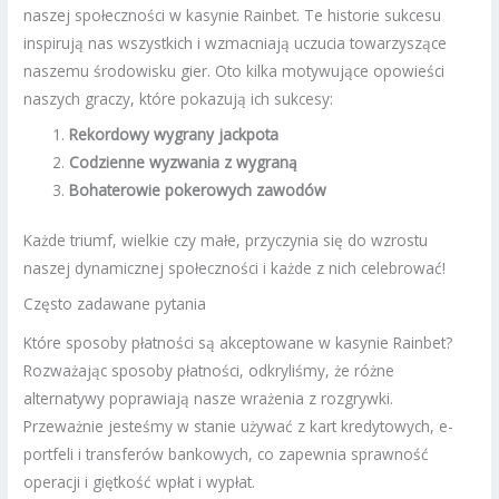
naszej społeczności w kasynie Rainbet. Te historie sukcesu
inspirują nas wszystkich i wzmacniają uczucia towarzyszące
naszemu środowisku gier. Oto kilka motywujące opowieści
naszych graczy, które pokazują ich sukcesy:
Rekordowy wygrany jackpota
Codzienne wyzwania z wygraną
Bohaterowie pokerowych zawodów
Każde triumf, wielkie czy małe, przyczynia się do wzrostu
naszej dynamicznej społeczności i każde z nich celebrować!
Często zadawane pytania
Które sposoby płatności są akceptowane w kasynie Rainbet?
Rozważając sposoby płatności, odkryliśmy, że różne
alternatywy poprawiają nasze wrażenia z rozgrywki.
Przeważnie jesteśmy w stanie używać z kart kredytowych, e-
portfeli i transferów bankowych, co zapewnia sprawność
operacji i giętkość wpłat i wypłat.