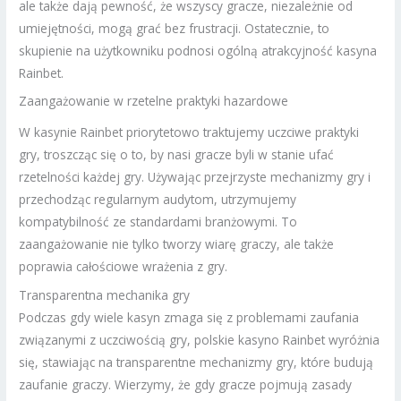
ale także dają pewność, że wszyscy gracze, niezależnie od
umiejętności, mogą grać bez frustracji. Ostatecznie, to
skupienie na użytkowniku podnosi ogólną atrakcyjność kasyna
Rainbet.
Zaangażowanie w rzetelne praktyki hazardowe
W kasynie Rainbet priorytetowo traktujemy uczciwe praktyki
gry, troszcząc się o to, by nasi gracze byli w stanie ufać
rzetelności każdej gry. Używając przejrzyste mechanizmy gry i
przechodząc regularnym audytom, utrzymujemy
kompatybilność ze standardami branżowymi. To
zaangażowanie nie tylko tworzy wiarę graczy, ale także
poprawia całościowe wrażenia z gry.
Transparentna mechanika gry
Podczas gdy wiele kasyn zmaga się z problemami zaufania
związanymi z uczciwością gry, polskie kasyno Rainbet wyróżnia
się, stawiając na transparentne mechanizmy gry, które budują
zaufanie graczy. Wierzymy, że gdy gracze pojmują zasady