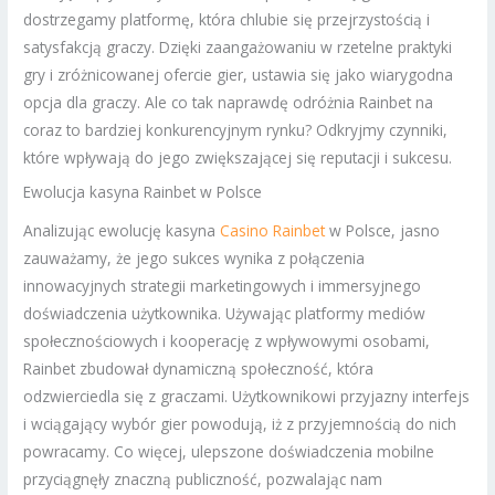
dostrzegamy platformę, która chlubie się przejrzystością i
satysfakcją graczy. Dzięki zaangażowaniu w rzetelne praktyki
gry i zróżnicowanej ofercie gier, ustawia się jako wiarygodna
opcja dla graczy. Ale co tak naprawdę odróżnia Rainbet na
coraz to bardziej konkurencyjnym rynku? Odkryjmy czynniki,
które wpływają do jego zwiększającej się reputacji i sukcesu.
Ewolucja kasyna Rainbet w Polsce
Analizując ewolucję kasyna
Casino Rainbet
w Polsce, jasno
zauważamy, że jego sukces wynika z połączenia
innowacyjnych strategii marketingowych i immersyjnego
doświadczenia użytkownika. Używając platformy mediów
społecznościowych i kooperację z wpływowymi osobami,
Rainbet zbudował dynamiczną społeczność, która
odzwierciedla się z graczami. Użytkownikowi przyjazny interfejs
i wciągający wybór gier powodują, iż z przyjemnością do nich
powracamy. Co więcej, ulepszone doświadczenia mobilne
przyciągnęły znaczną publiczność, pozwalając nam