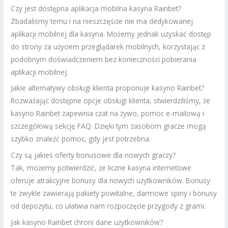
Czy jest dostępna aplikacja mobilna kasyna Rainbet?
Zbadaliśmy temu i na nieszczęście nie ma dedykowanej
aplikacji mobilnej dla kasyna. Możemy jednak uzyskać dostęp
do strony za użyciem przeglądarek mobilnych, korzystając z
podobnym doświadczeniem bez konieczności pobierania
aplikacji mobilnej.
Jakie alternatywy obsługi klienta proponuje kasyno Rainbet?
Rozważając dostępne opcje obsługi klienta, stwierdziliśmy, że
kasyno Rainbet zapewnia czat na żywo, pomoc e-mailową i
szczegółową sekcję FAQ. Dzięki tym zasobom gracze mogą
szybko znaleźć pomoc, gdy jest potrzebna.
Czy są jakieś oferty bonusowe dla nowych graczy?
Tak, możemy potwierdzić, że liczne kasyna internetowe
oferuje atrakcyjne bonusy dla nowych użytkowników. Bonusy
te zwykle zawierają pakiety powitalne, darmowe spiny i bonusy
od depozytu, co ułatwia nam rozpoczęcie przygody z grami.
Jak kasyno Rainbet chroni dane użytkowników?