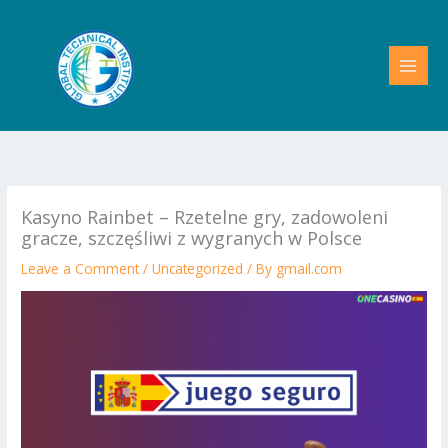
Skip
to
content
Kasyno Rainbet – Rzetelne gry, zadowoleni
gracze, szczęśliwi z wygranych w Polsce
Leave a Comment
/
Uncategorized
/ By
gmail.com