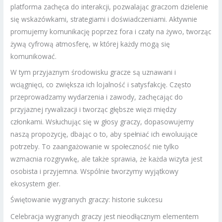
platforma zachęca do interakcji, pozwalając graczom dzielenie
się wskazówkami, strategiami i doświadczeniami. Aktywnie
promujemy komunikację poprzez fora i czaty na żywo, tworząc
żywą cyfrową atmosferę, w której każdy mogą się
komunikować.
W tym przyjaznym środowisku gracze są uznawani i
wciągnięci, co zwiększa ich lojalność i satysfakcję. Często
przeprowadzamy wydarzenia i zawody, zachęcając do
przyjaznej rywalizacji i tworząc głębsze więzi między
członkami. Wsłuchując się w głosy graczy, dopasowujemy
naszą propozycję, dbając o to, aby spełniać ich ewoluujące
potrzeby. To zaangażowanie w społeczność nie tylko
wzmacnia rozgrywkę, ale także sprawia, że każda wizyta jest
osobista i przyjemna. Wspólnie tworzymy wyjątkowy
ekosystem gier.
Świętowanie wygranych graczy: historie sukcesu
Celebracja wygranych graczy jest nieodłącznym elementem