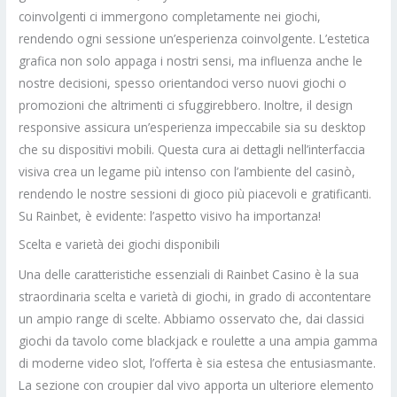
coinvolgenti ci immergono completamente nei giochi,
rendendo ogni sessione un’esperienza coinvolgente. L’estetica
grafica non solo appaga i nostri sensi, ma influenza anche le
nostre decisioni, spesso orientandoci verso nuovi giochi o
promozioni che altrimenti ci sfuggirebbero. Inoltre, il design
responsive assicura un’esperienza impeccabile sia su desktop
che su dispositivi mobili. Questa cura ai dettagli nell’interfaccia
visiva crea un legame più intenso con l’ambiente del casinò,
rendendo le nostre sessioni di gioco più piacevoli e gratificanti.
Su Rainbet, è evidente: l’aspetto visivo ha importanza!
Scelta e varietà dei giochi disponibili
Una delle caratteristiche essenziali di Rainbet Casino è la sua
straordinaria scelta e varietà di giochi, in grado di accontentare
un ampio range di scelte. Abbiamo osservato che, dai classici
giochi da tavolo come blackjack e roulette a una ampia gamma
di moderne video slot, l’offerta è sia estesa che entusiasmante.
La sezione con croupier dal vivo apporta un ulteriore elemento