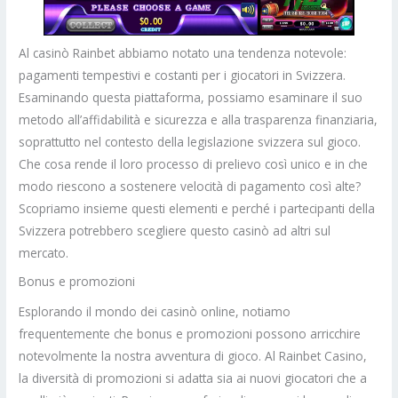
Al casinò Rainbet abbiamo notato una tendenza notevole:
pagamenti tempestivi e costanti per i giocatori in Svizzera.
Esaminando questa piattaforma, possiamo esaminare il suo
metodo all’affidabilità e sicurezza e alla trasparenza finanziaria,
soprattutto nel contesto della legislazione svizzera sul gioco.
Che cosa rende il loro processo di prelievo così unico e in che
modo riescono a sostenere velocità di pagamento così alte?
Scopriamo insieme questi elementi e perché i partecipanti della
Svizzera potrebbero scegliere questo casinò ad altri sul
mercato.
Bonus e promozioni
Esplorando il mondo dei casinò online, notiamo
frequentemente che bonus e promozioni possono arricchire
notevolmente la nostra avventura di gioco. Al Rainbet Casino,
la diversità di promozioni si adatta sia ai nuovi giocatori che a