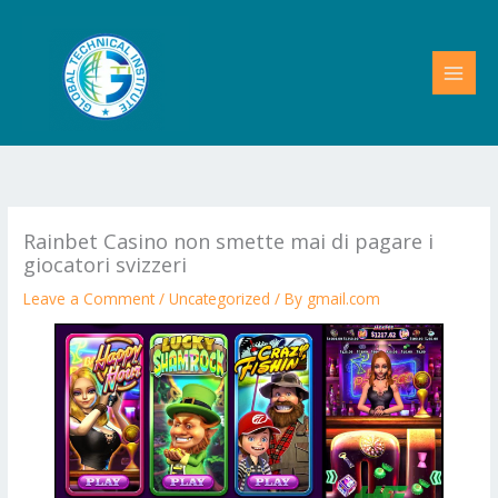
Skip
to
content
Rainbet Casino non smette mai di pagare i
giocatori svizzeri
Leave a Comment
/
Uncategorized
/ By
gmail.com