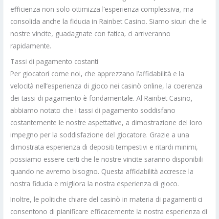
efficienza non solo ottimizza l’esperienza complessiva, ma
consolida anche la fiducia in Rainbet Casino. Siamo sicuri che le
nostre vincite, guadagnate con fatica, ci arriveranno
rapidamente.
Tassi di pagamento costanti
Per giocatori come noi, che apprezzano l’affidabilità e la
velocità nell’esperienza di gioco nei casinò online, la coerenza
dei tassi di pagamento è fondamentale. Al Rainbet Casino,
abbiamo notato che i tassi di pagamento soddisfano
costantemente le nostre aspettative, a dimostrazione del loro
impegno per la soddisfazione del giocatore. Grazie a una
dimostrata esperienza di depositi tempestivi e ritardi minimi,
possiamo essere certi che le nostre vincite saranno disponibili
quando ne avremo bisogno. Questa affidabilità accresce la
nostra fiducia e migliora la nostra esperienza di gioco.
Inoltre, le politiche chiare del casinò in materia di pagamenti ci
consentono di pianificare efficacemente la nostra esperienza di