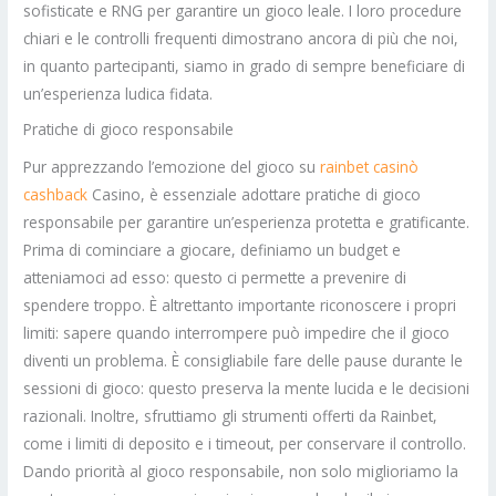
sofisticate e RNG per garantire un gioco leale. I loro procedure
chiari e le controlli frequenti dimostrano ancora di più che noi,
in quanto partecipanti, siamo in grado di sempre beneficiare di
un’esperienza ludica fidata.
Pratiche di gioco responsabile
Pur apprezzando l’emozione del gioco su
rainbet casinò
cashback
Casino, è essenziale adottare pratiche di gioco
responsabile per garantire un’esperienza protetta e gratificante.
Prima di cominciare a giocare, definiamo un budget e
atteniamoci ad esso: questo ci permette a prevenire di
spendere troppo. È altrettanto importante riconoscere i propri
limiti: sapere quando interrompere può impedire che il gioco
diventi un problema. È consigliabile fare delle pause durante le
sessioni di gioco: questo preserva la mente lucida e le decisioni
razionali. Inoltre, sfruttiamo gli strumenti offerti da Rainbet,
come i limiti di deposito e i timeout, per conservare il controllo.
Dando priorità al gioco responsabile, non solo miglioriamo la