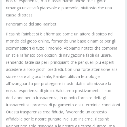
nostra esperienza, ma ci assicuriamo anche che il gioco
rimanga un’attività piacevole e piacevole, piuttosto che una
causa di stress.
Panoramica del sito Rainbet
Il casinò Rainbet si è affermato come un attore di spicco nel
mondo del gioco online, fornendo una base dinamica per gli
scommettitori di tutto il mondo. Abbiamo notato che combina
un stile raffinato con opzioni di navigazione facili da usare,
rendendo facile sia per i principianti che per quelli più esperti
accedere ai loro giochi prediletti. Con una forte attenzione alla
sicurezza e al gioco leale, Rainbet utilizza tecnologie
all’avanguardia per proteggere i nostri dati e ottimizzare la
nostra esperienza di gioco. Valutiamo positivamente il suo
dedizione per la trasparenza, in quanto fornisce dettagli
trasparenti sui processi di pagamento e sui termini e condizioni.
Questa trasparenza crea fiducia, favorendo un contesto
affidabile per le nostre puntate. Nel suo insieme, il casinò
Rainbet non solo risponde a le nostre esigenze di gioco, ma