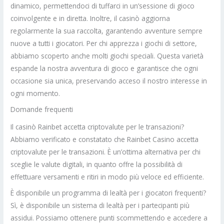
dinamico, permettendoci di tuffarci in un’sessione di gioco
coinvolgente e in diretta. Inoltre, il casinò aggiorna
regolarmente la sua raccolta, garantendo avventure sempre
nuove a tutti i giocatori. Per chi apprezza i giochi di settore,
abbiamo scoperto anche molti giochi speciali. Questa varietà
espande la nostra avventura di gioco e garantisce che ogni
occasione sia unica, preservando acceso il nostro interesse in
ogni momento.
Domande frequenti
Il casinò Rainbet accetta criptovalute per le transazioni?
Abbiamo verificato e constatato che Rainbet Casino accetta
criptovalute per le transazioni. È un’ottima alternativa per chi
sceglie le valute digitali, in quanto offre la possibilità di
effettuare versamenti e ritiri in modo più veloce ed efficiente.
È disponibile un programma di lealtà per i giocatori frequenti?
Sì, è disponibile un sistema di lealtà per i partecipanti più
assidui. Possiamo ottenere punti scommettendo e accedere a