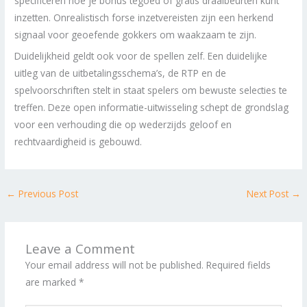
specificeren hoe je bonus tegoed of gratis draaibeurten kunt
inzetten. Onrealistisch forse inzetvereisten zijn een herkend
signaal voor geoefende gokkers om waakzaam te zijn.
Duidelijkheid geldt ook voor de spellen zelf. Een duidelijke
uitleg van de uitbetalingsschema’s, de RTP en de
spelvoorschriften stelt in staat spelers om bewuste selecties te
treffen. Deze open informatie-uitwisseling schept de grondslag
voor een verhouding die op wederzijds geloof en
rechtvaardigheid is gebouwd.
←
Previous Post
Next Post
→
Leave a Comment
Your email address will not be published.
Required fields
are marked
*