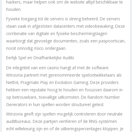
hackers, maar helpen ook om de website altijd beschikbaar te
houden.
Fysieke toegang tot de servers is streng beheerd. De servers
staan vaak in afgesloten datacenters met videobewaking. Deze
combinatie van digitale en fysieke beschermingslagen
waarborgt dat gevoelige documenten, zoals een paspoortscan,
nooit onnodig risico ondergaan.
Eerlijk Spel en Onafhankelijke Audits
De integriteit van een casino hangt af met de software.
Winzoria partnert met gerenommeerde spelontwikkelaars als
NetEnt, Pragmatic Play en Evolution Gaming. Deze providers
hebben een reputatie hoog te houden en focussen daarom in
op betrouwbare, toevallige uitkomsten. De Random Number
Generators in hun spellen worden structureel getest.
Winzoria geeft zijn spellen mogelijk controleren door neutrale
auditbureaus. Deze partijen verifiëren of de RNG-systemen
echt willekeurig zijn en of de uitkeringspercentages kloppen. Je