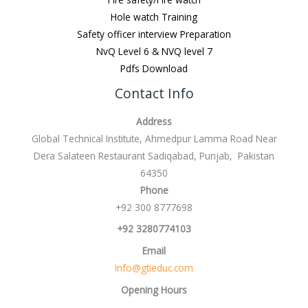
Hole watch Training
Safety officer interview Preparation
NvQ Level 6 & NVQ level 7
Pdfs Download
Contact Info
Address
Global Technical Institute, Ahmedpur Lamma Road Near
Dera Salateen Restaurant Sadiqabad, Punjab, Pakistan
64350
Phone
+92 300 8777698
+92 3280774103
Email
Info@gtieduc.com
Opening Hours