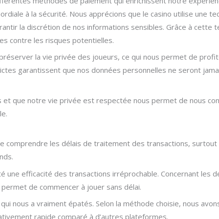
fférentes méthodes de paiement qui enrichissent notre expérience
ordiale à la sécurité. Nous apprécions que le casino utilise une 
ntir la discrétion de nos informations sensibles. Grâce à cette t
s contre les risques potentielles.
 préserver la vie privée des joueurs, ce qui nous permet de prof
 strictes garantissent que nos données personnelles ne seront jam
et que notre vie privée est respectée nous permet de nous concen
le.
, de comprendre les délais de traitement des transactions, surtou
nds.
é une efficacité des transactions irréprochable. Concernant les 
s permet de commencer à jouer sans délai.
s qui nous a vraiment épatés. Selon la méthode choisie, nous avons
elativement rapide comparé à d’autres plateformes.