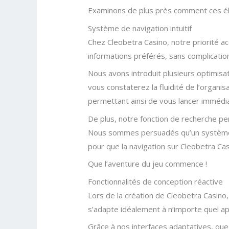
Examinons de plus près comment ces él
Système de navigation intuitif
Chez Cleobetra Casino, notre priorité ac
informations préférés, sans complicatio
Nous avons introduit plusieurs optimisati
vous constaterez la fluidité de l’organi
permettant ainsi de vous lancer immédi
De plus, notre fonction de recherche pe
Nous sommes persuadés qu’un système de
pour que la navigation sur Cleobetra Casi
Que l’aventure du jeu commence !
Fonctionnalités de conception réactive
Lors de la création de Cleobetra Casino,
s’adapte idéalement à n’importe quel ap
Grâce à nos interfaces adaptatives, que 