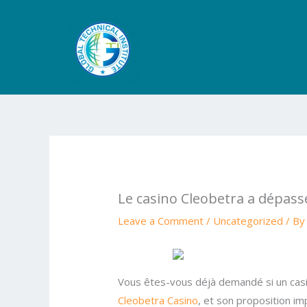
Skip
to
content
Le casino Cleobetra a dépassé
Leave a Comment
/
Uncategorized
/ B
Vous êtes-vous déjà demandé si un casin
Cleobetra Casino
, et son proposition im