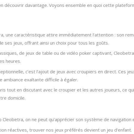
en découvrir davantage. Voyons ensemble en quoi cette plateforme
ra, une caractéristique attire immédiatement l’attention : son rem
e ses jeux, offrant ainsi un choix pour tous les goûts.
assiques, de jeux de table ou de vidéo poker captivant, Cleobetra 
des heures.
eptionnelle, c’est l’ajout de jeux avec croupiers en direct. Ces j
 ambiance exaltante difficile à égaler.
 paris tout en discutant avec le croupier et les autres joueurs, ce 
tre domicile.
ino Cleobetra, on ne peut qu’apprécier son système de navigation
on réactives, trouver nos jeux préférés devient un jeu d’enfant.