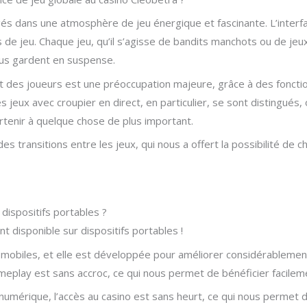
 dans une atmosphère de jeu énergique et fascinante. L’interface e
s de jeu. Chaque jeu, qu’il s’agisse de bandits manchots ou de jeux
ous gardent en suspense.
es joueurs est une préoccupation majeure, grâce à des fonction
es jeux avec croupier en direct, en particulier, se sont distingués
rtenir à quelque chose de plus important.
 des transitions entre les jeux, qui nous a offert la possibilité d
 dispositifs portables ?
t disponible sur dispositifs portables !
 mobiles, et elle est développée pour améliorer considérablement
eplay est sans accroc, ce qui nous permet de bénéficier facilem
umérique, l’accès au casino est sans heurt, ce qui nous permet 