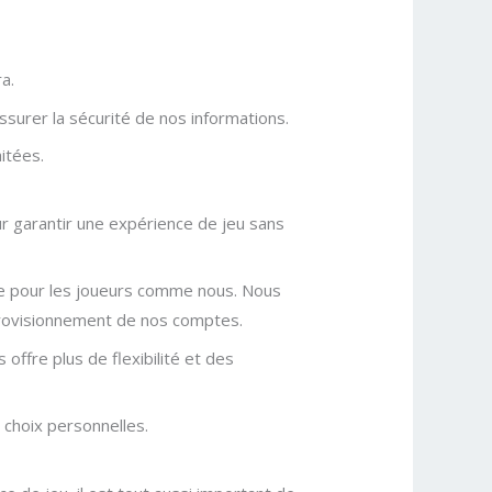
a.
surer la sécurité de nos informations.
itées.
ur garantir une expérience de jeu sans
que pour les joueurs comme nous. Nous
pprovisionnement de nos comptes.
 offre plus de flexibilité et des
choix personnelles.