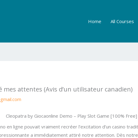
Home
All Courses
 mes attentes (Avis d’un utilisateur canadien)
y
gmail.com
o en ligne pouvait vraiment recréer l’excitation d’un casino tra
pressionnante a immédiatement attiré notre attention. Dès notre c