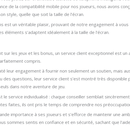
ance de la compatibilité mobile pour nos joueurs, nous avons con
 style, quelle que soit la taille de l’écran.
s est un véritable plaisir, prouvant de notre engagement à vous of
es éléments s’adaptent idéalement à la taille de l’écran.
sur les jeux et les bonus, un service client exceptionnel est un 
 parfaitement compris.
até leur engagement à fournir non seulement un soutien, mais au
des questions, leur service client s’est montré très disponible p
seuls dans notre aventure de jeu.
st le service individualisé : chaque conseiller semblait sincèrem
es faites, ils ont pris le temps de comprendre nos préoccupations,
grande importance à ses joueurs et s’efforce de maintenir une amb
us sommes sentis en confiance et en sécurité, sachant que l’aide é