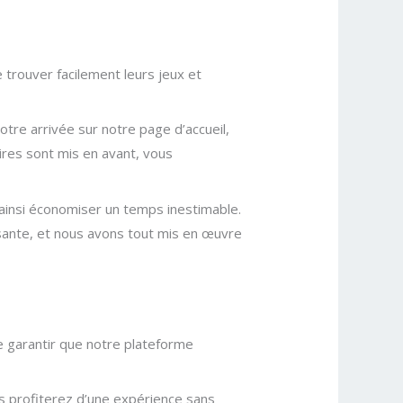
 trouver facilement leurs jeux et
votre arrivée sur notre page d’accueil,
aires sont mis en avant, vous
 ainsi économiser un temps inestimable.
sante, et nous avons tout mis en œuvre
de garantir que notre plateforme
us profiterez d’une expérience sans