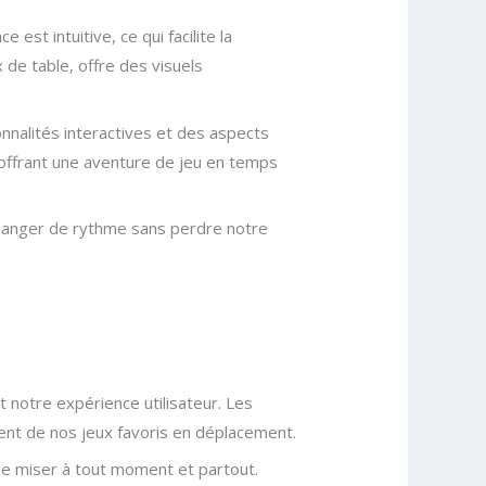
st intuitive, ce qui facilite la
 de table, offre des visuels
nalités interactives et des aspects
, offrant une aventure de jeu en temps
e changer de rythme sans perdre notre
 notre expérience utilisateur. Les
ent de nos jeux favoris en déplacement.
de miser à tout moment et partout.