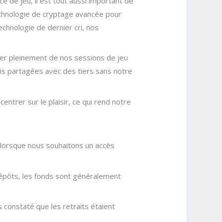
 de jeu, il est tout aussi important de
technologie de cryptage avancée pour
echnologie de dernier cri, nos
iter pleinement de nos sessions de jeu
ais partagées avec des tiers sans notre
trer sur le plaisir, ce qui rend notre
t lorsque nous souhaitons un accès
dépôts, les fonds sont généralement
 constaté que les retraits étaient