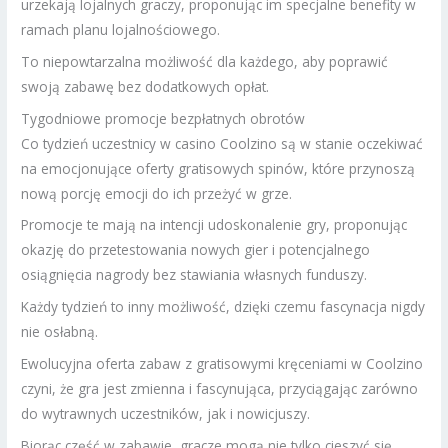
urzekają lojalnych graczy, proponując im specjalne benefity w
ramach planu lojalnościowego.
To niepowtarzalna możliwość dla każdego, aby poprawić
swoją zabawę bez dodatkowych opłat.
Tygodniowe promocje bezpłatnych obrotów
Co tydzień uczestnicy w casino Coolzino są w stanie oczekiwać
na emocjonujące oferty gratisowych spinów, które przynoszą
nową porcję emocji do ich przeżyć w grze.
Promocje te mają na intencji udoskonalenie gry, proponując
okazję do przetestowania nowych gier i potencjalnego
osiągnięcia nagrody bez stawiania własnych funduszy.
Każdy tydzień to inny możliwość, dzięki czemu fascynacja nigdy
nie osłabną.
Ewolucyjna oferta zabaw z gratisowymi kręceniami w Coolzino
czyni, że gra jest zmienna i fascynująca, przyciągając zarówno
do wytrawnych uczestników, jak i nowicjuszy.
Biorąc część w zabawie, gracze mogą nie tylko cieszyć się