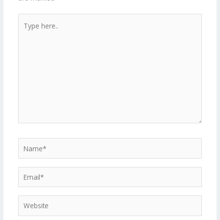
Type
here..
Name*
Email*
Website