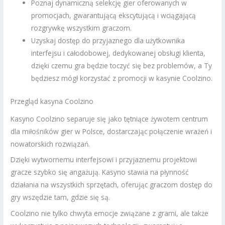
Poznaj dynamiczną selekcję gier oferowanych w
promocjach, gwarantującą ekscytującą i wciągającą
rozgrywkę wszystkim graczom.
Uzyskaj dostęp do przyjaznego dla użytkownika
interfejsu i całodobowej, dedykowanej obsługi klienta,
dzięki czemu gra będzie toczyć się bez problemów, a Ty
będziesz mógł korzystać z promocji w kasynie Coolzino.
Przegląd kasyna Coolzino
Kasyno Coolzino separuje się jako tętniące żywotem centrum
dla miłośników gier w Polsce, dostarczając połączenie wrażeń i
nowatorskich rozwiązań.
Dzięki wytwornemu interfejsowi i przyjaznemu projektowi
gracze szybko się angażują. Kasyno stawia na płynność
działania na wszystkich sprzętach, oferując graczom dostęp do
gry wszędzie tam, gdzie się są.
Coolzino nie tylko chwyta emocje związane z grami, ale także