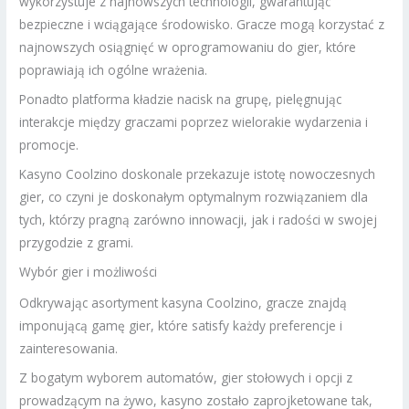
wykorzystuje z najnowszych technologii, gwarantując
bezpieczne i wciągające środowisko. Gracze mogą korzystać z
najnowszych osiągnięć w oprogramowaniu do gier, które
poprawiają ich ogólne wrażenia.
Ponadto platforma kładzie nacisk na grupę, pielęgnując
interakcje między graczami poprzez wielorakie wydarzenia i
promocje.
Kasyno Coolzino doskonale przekazuje istotę nowoczesnych
gier, co czyni je doskonałym optymalnym rozwiązaniem dla
tych, którzy pragną zarówno innowacji, jak i radości w swojej
przygodzie z grami.
Wybór gier i możliwości
Odkrywając asortyment kasyna Coolzino, gracze znajdą
imponującą gamę gier, które satisfy każdy preferencje i
zainteresowania.
Z bogatym wyborem automatów, gier stołowych i opcji z
prowadzącym na żywo, kasyno zostało zaprojketowane tak,