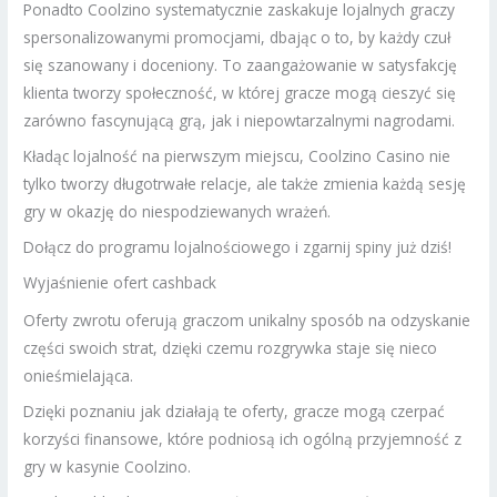
Ponadto Coolzino systematycznie zaskakuje lojalnych graczy
spersonalizowanymi promocjami, dbając o to, by każdy czuł
się szanowany i doceniony. To zaangażowanie w satysfakcję
klienta tworzy społeczność, w której gracze mogą cieszyć się
zarówno fascynującą grą, jak i niepowtarzalnymi nagrodami.
Kładąc lojalność na pierwszym miejscu, Coolzino Casino nie
tylko tworzy długotrwałe relacje, ale także zmienia każdą sesję
gry w okazję do niespodziewanych wrażeń.
Dołącz do programu lojalnościowego i zgarnij spiny już dziś!
Wyjaśnienie ofert cashback
Oferty zwrotu oferują graczom unikalny sposób na odzyskanie
części swoich strat, dzięki czemu rozgrywka staje się nieco
onieśmielająca.
Dzięki poznaniu jak działają te oferty, gracze mogą czerpać
korzyści finansowe, które podniosą ich ogólną przyjemność z
gry w kasynie Coolzino.