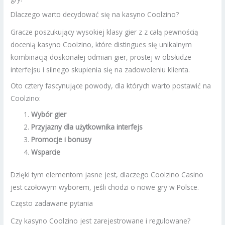
Dlaczego warto decydować się na kasyno Coolzino?
Gracze poszukujący wysokiej klasy gier z z całą pewnością
docenią kasyno Coolzino, które distingues się unikalnym
kombinacją doskonałej odmian gier, prostej w obsłudze
interfejsu i silnego skupienia się na zadowoleniu klienta.
Oto cztery fascynujące powody, dla których warto postawić na
Coolzino:
Wybór gier
Przyjazny dla użytkownika interfejs
Promocje i bonusy
Wsparcie
Dzięki tym elementom jasne jest, dlaczego Coolzino Casino
jest czołowym wyborem, jeśli chodzi o nowe gry w Polsce.
Często zadawane pytania
Czy kasyno Coolzino jest zarejestrowane i regulowane?