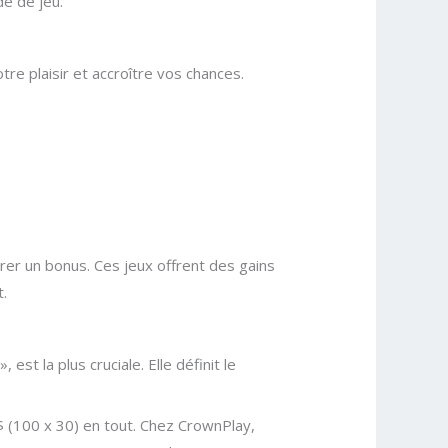
de de jeu.
e plaisir et accroître vos chances.
rer un bonus. Ces jeux offrent des gains
t.
st la plus cruciale. Elle définit le
 (100 x 30) en tout. Chez CrownPlay,