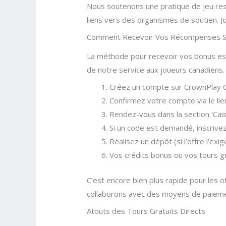
Nous soutenons une pratique de jeu resp
liens vers des organismes de soutien. J
Comment Recevoir Vos Récompenses S
La méthode pour recevoir vos bonus est 
de notre service aux joueurs canadiens.
Créez un compte sur CrownPlay Ca
Confirmez votre compte via le lie
Rendez-vous dans la section ‘Cais
Si un code est demandé, inscrive
Réalisez un dépôt (si l’offre l’e
Vos crédits bonus ou vos tours gr
C’est encore bien plus rapide pour les 
collaborons avec des moyens de paiemen
Atouts des Tours Gratuits Directs