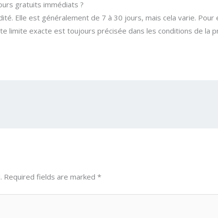
ours gratuits immédiats ?
ité. Elle est généralement de 7 à 30 jours, mais cela varie. Pour é
ate limite exacte est toujours précisée dans les conditions de la
.
Required fields are marked
*