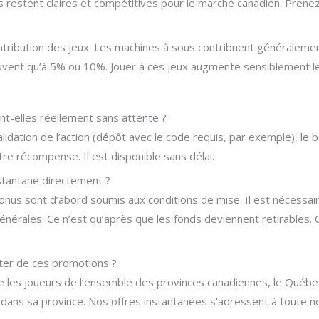
s restent claires et compétitives pour le marché canadien. Pren
contribution des jeux. Les machines à sous contribuent générale
ouvent qu’à 5% ou 10%. Jouer à ces jeux augmente sensiblement le
t-elles réellement sans attente ?
alidation de l’action (dépôt avec le code requis, par exemple), le 
re récompense. Il est disponible sans délai.
nstantané directement ?
onus sont d’abord soumis aux conditions de mise. Il est nécessa
générales. Ce n’est qu’après que les fonds deviennent retirables. 
iter de ces promotions ?
 les joueurs de l’ensemble des provinces canadiennes, le Québec
r dans sa province. Nos offres instantanées s’adressent à toute no