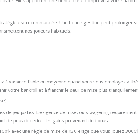
 activité. Elles apportent une bonne dose d’imprévu à votre habitu
tratégie est recommandée. Une bonne gestion peut prolonger votr
nsmettent nos joueurs habituels.
jeux à variance faible ou moyenne quand vous vous employez à libé
nir votre bankroll et à franchir le seuil de mise plus tranquillemen
se)
 de jeu justes. L’exigence de mise, ou « wagering requirement », e
t de pouvoir retirer les gains provenant du bonus.
 100$ avec une règle de mise de x30 exige que vous jouiez 3000$