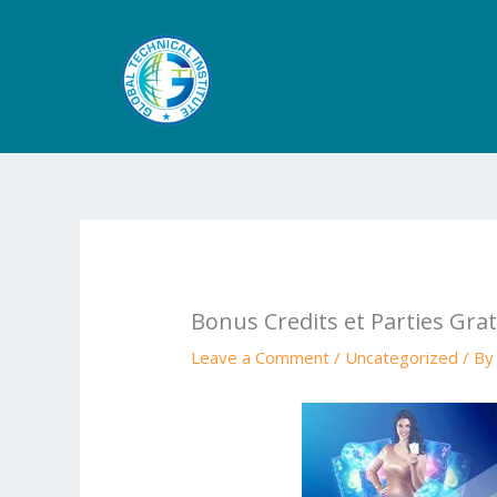
Skip
to
content
Bonus Credits et Parties Gra
Leave a Comment
/
Uncategorized
/ B