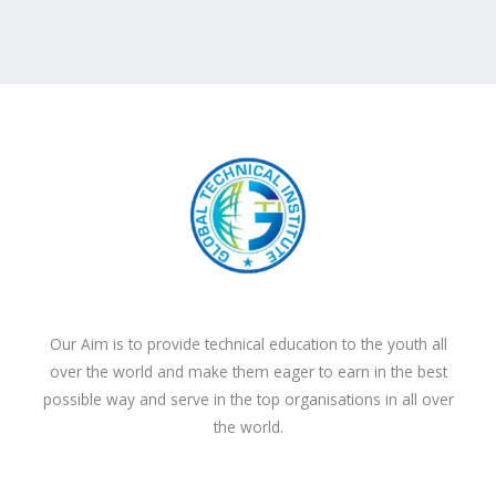
Our Aim is to provide technical education to the youth all
over the world and make them eager to earn in the best
possible way and serve in the top organisations in all over
the world.