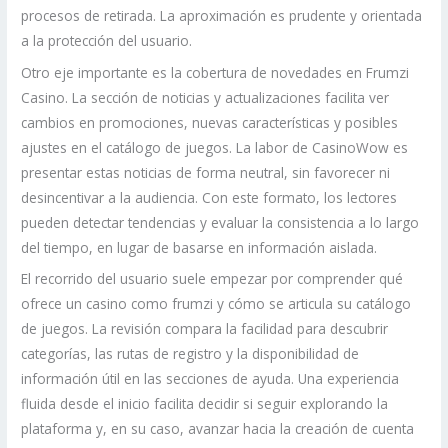
procesos de retirada. La aproximación es prudente y orientada
a la protección del usuario.
Otro eje importante es la cobertura de novedades en Frumzi
Casino. La sección de noticias y actualizaciones facilita ver
cambios en promociones, nuevas características y posibles
ajustes en el catálogo de juegos. La labor de CasinoWow es
presentar estas noticias de forma neutral, sin favorecer ni
desincentivar a la audiencia. Con este formato, los lectores
pueden detectar tendencias y evaluar la consistencia a lo largo
del tiempo, en lugar de basarse en información aislada.
El recorrido del usuario suele empezar por comprender qué
ofrece un casino como frumzi y cómo se articula su catálogo
de juegos. La revisión compara la facilidad para descubrir
categorías, las rutas de registro y la disponibilidad de
información útil en las secciones de ayuda. Una experiencia
fluida desde el inicio facilita decidir si seguir explorando la
plataforma y, en su caso, avanzar hacia la creación de cuenta