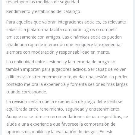
respetando las medidas de seguridad.
Rendimiento y estabilidad del catálogo
Para aquellos que valoran integraciones sociales, es relevante
saber si la plataforma facilita compartir logros o competir
amistosamente con amigos. Las dinámicas sociales pueden
añadir una capa de interacción que enriquece la experiencia,
siempre con moderación y responsabilidad en mente.
La continuidad entre sesiones y la memoria de progreso
también importan para jugadores activos. Ser capaz de volver
a títulos vistos recientemente o reanudar una sesión sin perder
contexto mejora la experiencia y fomenta sesiones más largas
cuando corresponde.
La revisión señala que la experiencia de juego debe sentirse
equilibrada entre rendimiento, seguridad y entretenimiento.
Aunque no se ofrecen recomendaciones de uso específicas, se
alude a una experiencia que favorece la comprensión de
opciones disponibles y la evaluación de riesgos. En este