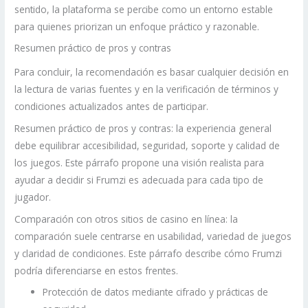
sentido, la plataforma se percibe como un entorno estable
para quienes priorizan un enfoque práctico y razonable.
Resumen práctico de pros y contras
Para concluir, la recomendación es basar cualquier decisión en
la lectura de varias fuentes y en la verificación de términos y
condiciones actualizados antes de participar.
Resumen práctico de pros y contras: la experiencia general
debe equilibrar accesibilidad, seguridad, soporte y calidad de
los juegos. Este párrafo propone una visión realista para
ayudar a decidir si Frumzi es adecuada para cada tipo de
jugador.
Comparación con otros sitios de casino en línea: la
comparación suele centrarse en usabilidad, variedad de juegos
y claridad de condiciones. Este párrafo describe cómo Frumzi
podría diferenciarse en estos frentes.
Protección de datos mediante cifrado y prácticas de