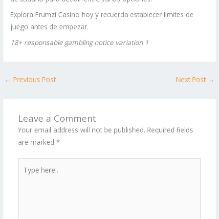
Explora Frumzi Casino hoy y recuerda establecer límites de
juego antes de empezar.
18+ responsable gambling notice variation 1
←
Previous Post
Next Post
→
Leave a Comment
Your email address will not be published.
Required fields
are marked
*
Type
here..