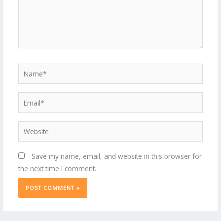
Name*
Email*
Website
Save my name, email, and website in this browser for
the next time I comment.