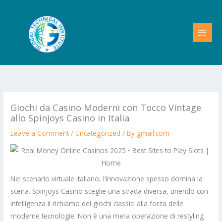
Skip
to
content
Giochi da Casino Moderni con Tocco Vintage
allo Spinjoys Casino in Italia
Leave a Comment
/
Uncategorized
/ By
gmail.com
Nel scenario virtuale italiano, l’innovazione spesso domina la
scena. Spinjoys Casino sceglie una strada diversa, unendo con
intelligenza il richiamo dei giochi classici alla forza delle
moderne tecnologie. Non è una mera operazione di restyling