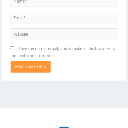
Email*
Website
Save my name, email, and website in this browser for
the next time I comment.