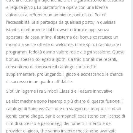
e l’equità (RNG). La piattaforma opera con una licenza
autorizzata, offrendo un ambiente controllato. Poi c’è
l’accessibilità. Si si partecipa da qualsiasi posto, in qualsiasi
istante, direttamente dal browser o tramite app, senza
spostarsi da casa. Infine, il sistema dei bonus costituisce un
mondo a se. Le offerte di welcome, i free spin, i cashback e i
programmi fedeltà danno valore reale a ogni sessione. Questi
bonus, spesso collegati a giochi sia tradizionali che recenti,
consentono di conoscere il catalogo con credito
supplementare, prolungando il gioco e accrescendo le chance
di successo in un quadro affidabile.
Slot: Un legame Fra Simboli Classici e Feature Innovative
Le slot machine sono l’esempio più chiaro di questa fusione. Il
catalogo di Spinjoys Casino è un viaggio nel tempo. I simboli
iconici come ciliegie, bar e campanelli coesistono con licenze di
film di successo e personaggi dei fumetti. Il merito è dei
provider di gioco, che sanno inserire meccaniche avanzate