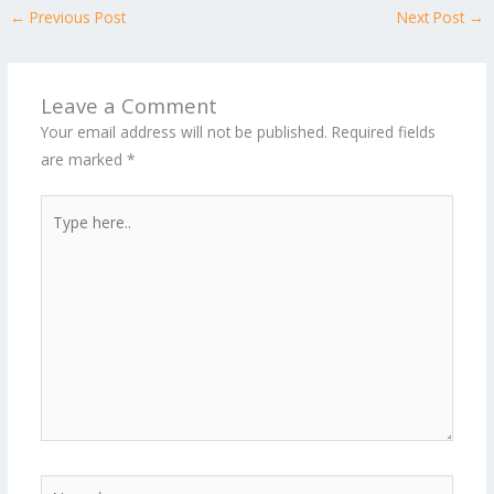
←
Previous Post
Next Post
→
Leave a Comment
Your email address will not be published.
Required fields
are marked
*
Type
here..
Name*