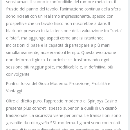
sensi umani. Il suono inconfondibile del rumore metallico, il
fruscio del panno del tavolo, l’animazione continua della sfera
sono ricreati con un realismo impressionante, spesso con
prospettive che un tavolo fisico non riuscirebbe a dare. Il
blackjack preserva tutta la tensione della valutazione tra “carta”
e “stai”, ma aggiunge aspetti come analisi istantanee,
indicazioni di base e la capacità di partecipare a più mani
simultaneamente, accelerando il tempo. Questa evoluzione
non deforma il gioco. Lo arricchisce, trasformando ogni
sessione più raggiungibile, modificabile e, in definitiva, più
coinvolgente.
Punti di forza del Gioco Moderno: Protezione, Fruibilità e
Vantaggi
Oltre al diletto puro, l’approccio moderno di Spinjoys Casino
presenta plus concreti, spesso superiori a quelli di un casinò
tradizionale. La sicurezza viene per prima. Le transazioni sono
garantite da crittografia SSL moderna. I giochi sono controllati
da enti di testing indipendenti, che ne garantiscono la casualità