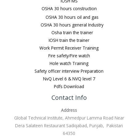
IOSH MS
OSHA 30 hours construction
OSHA 30 hours oil and gas
OSHA 30 hours general Industry
Osha train the trainer
IOSH train the trainer
Work Permit Receiver Training
Fire safety/Fire watch
Hole watch Training
Safety officer interview Preparation
NvQ Level 6 & NVQ level 7
Pdfs Download
Contact Info
Address
Global Technical Institute, Ahmedpur Lamma Road Near
Dera Salateen Restaurant Sadiqabad, Punjab, Pakistan
64350