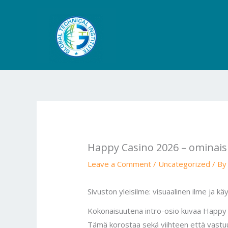
Skip
to
content
Happy Casino 2026 – ominai
Leave a Comment
/
Uncategorized
/ B
Sivuston yleisilme: visuaalinen ilme ja k
Kokonaisuutena intro-osio kuvaa Happy C
Tämä korostaa sekä viihteen että vastuun