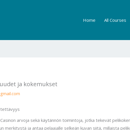
Home
All Courses
suudet ja kokemukset
y
gmail.com
äytettävyys
asinon arvoja sekä käytännön toimintoja, jotka tekevät pelikokemu
 merkitystä ja antaa pelaajalle selkeän kuvan siitä, millaista pe