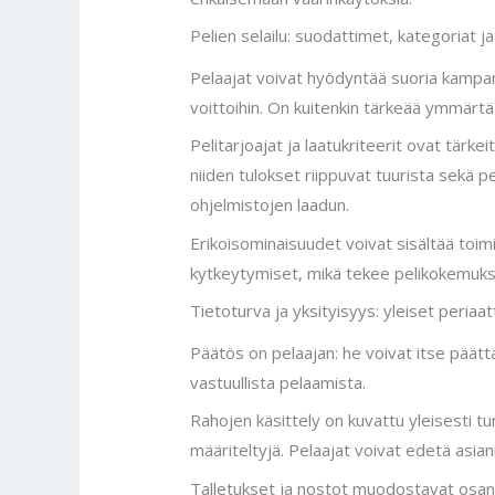
Pelien selailu: suodattimet, kategoriat j
Pelaajat voivat hyödyntää suoria kampan
voittoihin. On kuitenkin tärkeää ymmärtä
Pelitarjoajat ja laatukriteerit ovat tärk
niiden tulokset riippuvat tuurista sekä p
ohjelmistojen laadun.
Erikoisominaisuudet voivat sisältää toimi
kytkeytymiset, mikä tekee pelikokemuk
Tietoturva ja yksityisyys: yleiset periaa
Päätös on pelaajan: he voivat itse päättä
vastuullista pelaamista.
Rahojen käsittely on kuvattu yleisesti tu
määriteltyjä. Pelaajat voivat edetä asian
Talletukset ja nostot muodostavat osan 