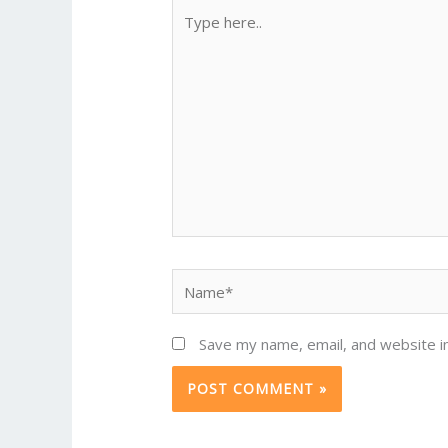
Type
here..
Name*
Save my name, email, and website in