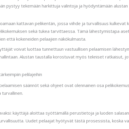
än pystyy tekemään harkittuja valintoja ja hyödyntämään alustan t
amaan kattavan pelikentän, jossa viihde ja turvallisuus kulkevat k
pelikokemuksen sekä tukea tarvittaessa. Tämä lähestymistapa aset
sien että kokeneiden pelaajien näkökulmasta.
yttäjät voivat luottaa tunnettuun vastuullisen pelaamisen lähestymi
allintaan. Alustan taustalla korostuvat myös tekniset ratkaisut, 
rkeimpiin pelilajeihin
että pelaamisen säännöt sekä ohjeet ovat olennainen osa pelikokem
turvallinen.
vaksi: käyttäjä aloittaa syöttämällä perustietoja ja luoden salasanan
turvallisuutta. Uudet pelaajat hyötyvät tästä prosessista, koska v