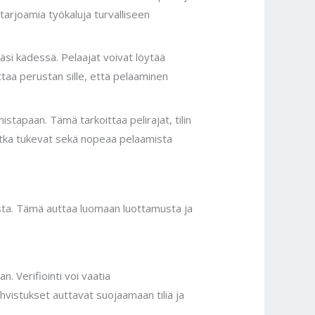
arjoamia työkaluja turvalliseen
äsi kädessä. Pelaajat voivat löytää
taa perustan sille, että pelaaminen
stapaan. Tämä tarkoittaa pelirajat, tilin
jotka tukevat sekä nopeaa pelaamista
usta. Tämä auttaa luomaan luottamusta ja
. Verifiointi voi vaatia
ahvistukset auttavat suojaamaan tiliä ja