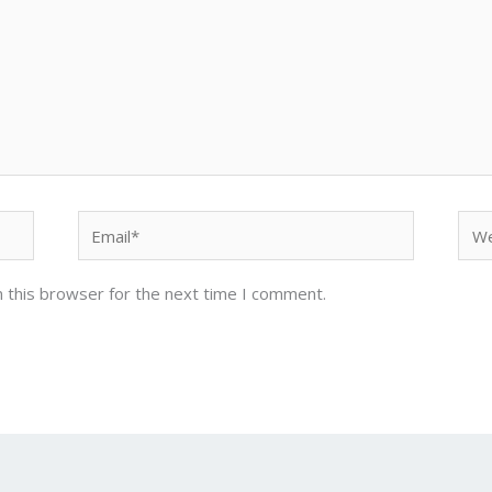
Email*
Web
 this browser for the next time I comment.