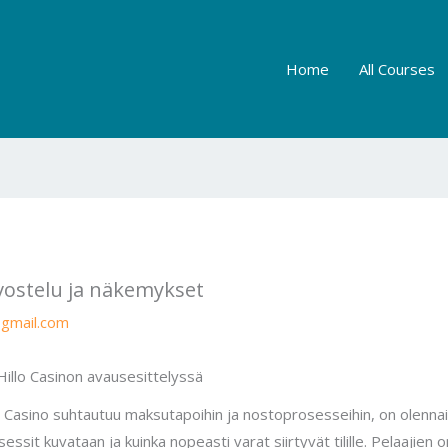
Home
All Courses
rvostelu ja näkemykset
y
gmail.com
Hillo Casinon avausesittelyssä
lo Casino suhtautuu maksutapoihin ja nostoprosesseihin, on olenn
sessit kuvataan ja kuinka nopeasti varat siirtyvät tilille. Pelaajie