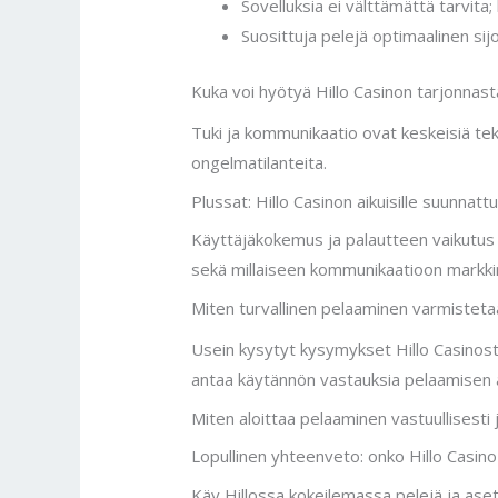
Sovelluksia ei välttämättä tarvita;
Suosittuja pelejä optimaalinen sij
Kuka voi hyötyä Hillo Casinon tarjonnast
Tuki ja kommunikaatio ovat keskeisiä tek
ongelmatilanteita.
Plussat: Hillo Casinon aikuisille suunnatt
Käyttäjäkokemus ja palautteen vaikutus 
sekä millaiseen kommunikaatioon markkino
Miten turvallinen pelaaminen varmisteta
Usein kysytyt kysymykset Hillo Casinosta
antaa käytännön vastauksia pelaamisen al
Miten aloittaa pelaaminen vastuullisesti 
Lopullinen yhteenveto: onko Hillo Casino o
Käy Hillossa kokeilemassa pelejä ja aseta