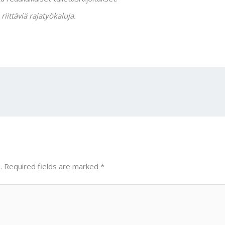
iittäviä rajatyökaluja.
.
Required fields are marked
*