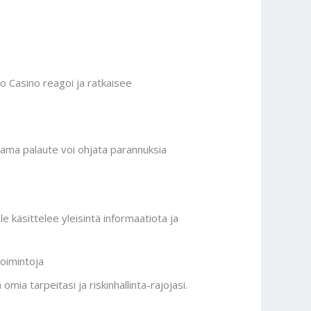
lo Casino reagoi ja ratkaisee
tama palaute voi ohjata parannuksia
 käsittelee yleisintä informaatiota ja
toimintoja
mia tarpeitasi ja riskinhallinta-rajojasi.