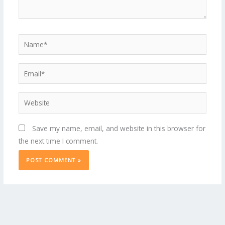
Name*
Email*
Website
Save my name, email, and website in this browser for
the next time I comment.