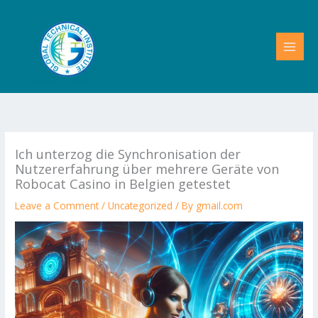
Skip
to
content
Ich unterzog die Synchronisation der
Nutzererfahrung über mehrere Geräte von
Robocat Casino in Belgien getestet
Leave a Comment
/
Uncategorized
/ By
gmail.com