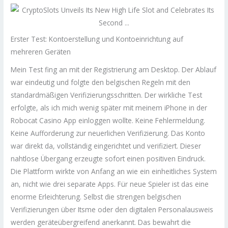
Erster Test: Kontoerstellung und Kontoeinrichtung auf
mehreren Geräten
Mein Test fing an mit der Registrierung am Desktop. Der Ablauf
war eindeutig und folgte den belgischen Regeln mit den
standardmäßigen Verifizierungsschritten. Der wirkliche Test
erfolgte, als ich mich wenig später mit meinem iPhone in der
Robocat Casino App einloggen wollte. Keine Fehlermeldung.
Keine Aufforderung zur neuerlichen Verifizierung. Das Konto
war direkt da, vollständig eingerichtet und verifiziert. Dieser
nahtlose Übergang erzeugte sofort einen positiven Eindruck.
Die Plattform wirkte von Anfang an wie ein einheitliches System
an, nicht wie drei separate Apps. Für neue Spieler ist das eine
enorme Erleichterung. Selbst die strengen belgischen
Verifizierungen über Itsme oder den digitalen Personalausweis
werden geräteübergreifend anerkannt. Das bewahrt die