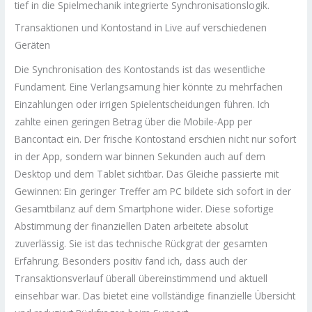
tief in die Spielmechanik integrierte Synchronisationslogik.
Transaktionen und Kontostand in Live auf verschiedenen
Geräten
Die Synchronisation des Kontostands ist das wesentliche
Fundament. Eine Verlangsamung hier könnte zu mehrfachen
Einzahlungen oder irrigen Spielentscheidungen führen. Ich
zahlte einen geringen Betrag über die Mobile-App per
Bancontact ein. Der frische Kontostand erschien nicht nur sofort
in der App, sondern war binnen Sekunden auch auf dem
Desktop und dem Tablet sichtbar. Das Gleiche passierte mit
Gewinnen: Ein geringer Treffer am PC bildete sich sofort in der
Gesamtbilanz auf dem Smartphone wider. Diese sofortige
Abstimmung der finanziellen Daten arbeitete absolut
zuverlässig. Sie ist das technische Rückgrat der gesamten
Erfahrung. Besonders positiv fand ich, dass auch der
Transaktionsverlauf überall übereinstimmend und aktuell
einsehbar war. Das bietet eine vollständige finanzielle Übersicht