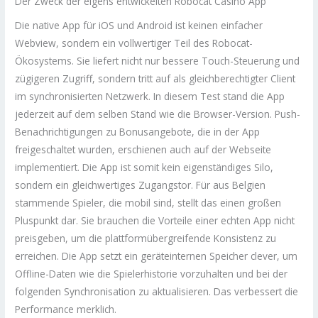
Der Zweck der eigens entwickelten Robocat Casino App
Die native App für iOS und Android ist keinen einfacher
Webview, sondern ein vollwertiger Teil des Robocat-
Ökosystems. Sie liefert nicht nur bessere Touch-Steuerung und
zügigeren Zugriff, sondern tritt auf als gleichberechtigter Client
im synchronisierten Netzwerk. In diesem Test stand die App
jederzeit auf dem selben Stand wie die Browser-Version. Push-
Benachrichtigungen zu Bonusangebote, die in der App
freigeschaltet wurden, erschienen auch auf der Webseite
implementiert. Die App ist somit kein eigenständiges Silo,
sondern ein gleichwertiges Zugangstor. Für aus Belgien
stammende Spieler, die mobil sind, stellt das einen großen
Pluspunkt dar. Sie brauchen die Vorteile einer echten App nicht
preisgeben, um die plattformübergreifende Konsistenz zu
erreichen. Die App setzt ein geräteinternen Speicher clever, um
Offline-Daten wie die Spielerhistorie vorzuhalten und bei der
folgenden Synchronisation zu aktualisieren. Das verbessert die
Performance merklich.