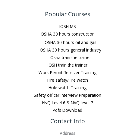
Popular Courses
IOSH MS
OSHA 30 hours construction
OSHA 30 hours oil and gas
OSHA 30 hours general Industry
Osha train the trainer
IOSH train the trainer
Work Permit Receiver Training
Fire safety/Fire watch
Hole watch Training
Safety officer interview Preparation
NvQ Level 6 & NVQ level 7
Pdfs Download
Contact Info
Address