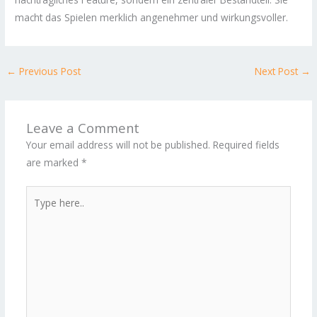
macht das Spielen merklich angenehmer und wirkungsvoller.
←
Previous Post
Next Post
→
Leave a Comment
Your email address will not be published.
Required fields
are marked
*
Type
here..