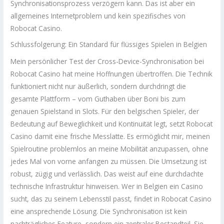
Synchronisationsprozess verzögern kann. Das ist aber ein
allgemeines Internetproblem und kein spezifisches von
Robocat Casino.
Schlussfolgerung: Ein Standard für flüssiges Spielen in Belgien
Mein persönlicher Test der Cross-Device-Synchronisation bei
Robocat Casino hat meine Hoffnungen übertroffen. Die Technik
funktioniert nicht nur äußerlich, sondern durchdringt die
gesamte Plattform – vom Guthaben über Boni bis zum
genauen Spielstand in Slots. Für den belgischen Spieler, der
Bedeutung auf Beweglichkeit und Kontinuität legt, setzt Robocat
Casino damit eine frische Messlatte. Es ermöglicht mir, meinen
Spielroutine problemlos an meine Mobilität anzupassen, ohne
jedes Mal von vorne anfangen zu müssen. Die Umsetzung ist
robust, zügig und verlässlich. Das weist auf eine durchdachte
technische Infrastruktur hinweisen. Wer in Belgien ein Casino
sucht, das zu seinem Lebensstil passt, findet in Robocat Casino
eine ansprechende Lösung. Die Synchronisation ist kein
nachträgliches Feature, sondern ein zentraler Bestandteil. Sie