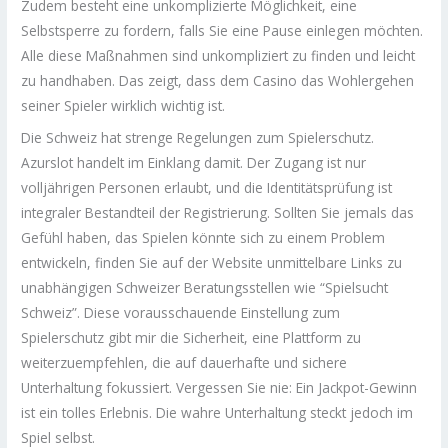
Zudem besteht eine unkomplizierte Möglichkeit, eine
Selbstsperre zu fordern, falls Sie eine Pause einlegen möchten.
Alle diese Maßnahmen sind unkompliziert zu finden und leicht
zu handhaben. Das zeigt, dass dem Casino das Wohlergehen
seiner Spieler wirklich wichtig ist.
Die Schweiz hat strenge Regelungen zum Spielerschutz.
Azurslot handelt im Einklang damit. Der Zugang ist nur
volljährigen Personen erlaubt, und die Identitätsprüfung ist
integraler Bestandteil der Registrierung. Sollten Sie jemals das
Gefühl haben, das Spielen könnte sich zu einem Problem
entwickeln, finden Sie auf der Website unmittelbare Links zu
unabhängigen Schweizer Beratungsstellen wie “Spielsucht
Schweiz”. Diese vorausschauende Einstellung zum
Spielerschutz gibt mir die Sicherheit, eine Plattform zu
weiterzuempfehlen, die auf dauerhafte und sichere
Unterhaltung fokussiert. Vergessen Sie nie: Ein Jackpot-Gewinn
ist ein tolles Erlebnis. Die wahre Unterhaltung steckt jedoch im
Spiel selbst.