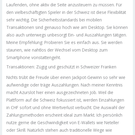
Laufenden, ohne aktiv die Seite anzusteuern zu müssen. Für
den vielbeschäftigten Spieler in der Schweiz ist diese Flexibilität
sehr wichtig. Die Sicherheitsstandards bei mobilen
Transaktionen sind genauso hoch wie am Desktop. Sie können
also auch unterwegs unbesorgt Ein- und Auszahlungen tätigen.
Meine Empfehlung: Probieren Sie es einfach aus. Sie werden
staunen, wie nahtlos der Wechsel vom Desktop zum
Smartphone vonstattengeht.
Transaktionen: Zügig und geschützt in Schweizer Franken
Nichts trübt die Freude über einen Jackpot-Gewinn so sehr wie
aufwendige oder träge Auszahlungen. Nach meiner Kenntnis
macht Azurslot hier einen ausgezeichneten Job. Weil die
Plattform auf die Schweiz fokussiert ist, werden Einzahlungen
in CHF sofort und ohne Wertverlust verbucht. Die Auswahl der
Zahlungsmethoden erscheint ideal zum Markt. Ich persönlich
nutze gerne die Geschwindigkeit von E-Wallets wie Neteller
oder Skrill. Natürlich stehen auch traditionelle Wege wie