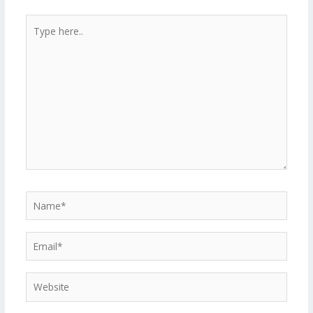
Type
here..
Name*
Email*
Website