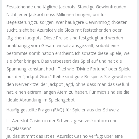
Feststehende und tägliche Jackpots: Ständige Gewinnfreuden
Nicht jeder Jackpot muss Millionen bringen, um für
Begeisterung zu sorgen. Wer häufigere Gewinnmöglichkeiten
sucht, sieht bei Azurslot viele Slots mit feststehenden oder
täglichen Jackpots. Diese Preise sind festgelegt und werden
unabhängig vom Gesamteinsatz ausgezahlt, sobald eine
bestimmte Kombination erscheint. Ich schätze diese Spiele, weil
sie öfter bringen. Das verbessert das Spiel auf und hält die
Spannung konstant hoch. Titel wie “Divine Fortune” oder Spiele
aus der “Jackpot Giant”-Reihe sind gute Beispiele. Sie gewähren
den Nervenkitzel der Jackpot-Jagd, ohne dass man das Gefühl
hat, einen extrem langen Atem zu haben. Für mich sind sie die
ideale Abrundung im Spielangebot.
Häufig gestellte Fragen (FAQ) für Spieler aus der Schweiz
Ist Azurslot Casino in der Schweiz gesetzeskonform und
zugelassen?
Ja, das stimmt das ist es. Azurslot Casino verfügt über eine