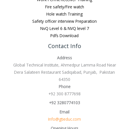
Fire safety/Fire watch
Hole watch Training
Safety officer interview Preparation
NvQ Level 6 & NVQ level 7
Pdfs Download
Contact Info
Address
Global Technical Institute, Ahmedpur Lamma Road Near
Dera Salateen Restaurant Sadiqabad, Punjab, Pakistan
64350
Phone
+92 300 8777698
+92 3280774103
Email
Info@gtieduc.com
Opening Hours