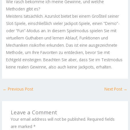
Wie rasch bekomme ich meine Gewinne, und welche
Methoden gibt es?
Meistens tatsächlich. Azurslot bietet bei einem Großteil seiner
Slot-Spiele, einschließlich vieler Jackpot-Spiele, einen “Demo”-
oder “Fun”-Modus an. In diesem Spielmodus spielen Sie mit
virtuellem Guthaben und lernen Ablauf, Funktionen und
Mechaniken risikofrei erkunden. Das ist eine ausgezeichnete
Methode, um Ihre Favoriten zu entdecken, bevor Sie mit
Echtgeld einsteigen. Beachten Sie aber, dass Sie im Testmodus
keine realen Gewinne, also auch keine Jackpots, erhalten.
←
Previous Post
Next Post
→
Leave a Comment
Your email address will not be published.
Required fields
are marked
*