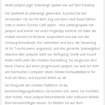
Mobil Jackpot-Jagd: Unterwegs spielen wie auf dem Desktop
Die Spielwelt ist unterwegs geworden. Azurslot hat das
verstanden. Ob Sie mit dem Zug von Bern nach Basel fahren
oder in einem Zürcher Café sitzen – Ihre Lieblingsspiele mit
Jackpot sind immer nur einen Fingertipp entfernt. Ich habe die
mobile Version im Browser ausprobiert und war von der
Leistung beeindruckt. Die Ladezeiten sind kurz, die Steuerung
ist für Touchscreens angepasst, und das gesamte Spielangebot
inklusive aller Jackpots steht zur Verfügung. Grafik und Sound
leiden nicht unter der mobilen Darstellung. Sie vergessen also
keine Chance auf einen progressiven Jackpot, nur weil Sie nicht
am heimischen Computer sitzen. Mobile Kompatibilität ist für
mich ein Muss, und Azurslot liefert sie ab.
Ein Pluspunkt der mobilen Plattform ist die
Benachrichtigungsfunktion. Sie können sich, wenn Sie möchten,
über Events, neue Jackpot-Rekordstände oder exklusive Mobile-
Boni benachrichtigen lassen. So bleiben Sie auf dem