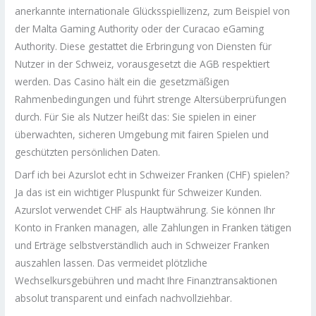
anerkannte internationale Glücksspiellizenz, zum Beispiel von
der Malta Gaming Authority oder der Curacao eGaming
Authority. Diese gestattet die Erbringung von Diensten für
Nutzer in der Schweiz, vorausgesetzt die AGB respektiert
werden. Das Casino hält ein die gesetzmäßigen
Rahmenbedingungen und führt strenge Altersüberprüfungen
durch. Für Sie als Nutzer heißt das: Sie spielen in einer
überwachten, sicheren Umgebung mit fairen Spielen und
geschützten persönlichen Daten.
Darf ich bei Azurslot echt in Schweizer Franken (CHF) spielen?
Ja das ist ein wichtiger Pluspunkt für Schweizer Kunden.
Azurslot verwendet CHF als Hauptwährung. Sie können Ihr
Konto in Franken managen, alle Zahlungen in Franken tätigen
und Erträge selbstverständlich auch in Schweizer Franken
auszahlen lassen. Das vermeidet plötzliche
Wechselkursgebühren und macht Ihre Finanztransaktionen
absolut transparent und einfach nachvollziehbar.