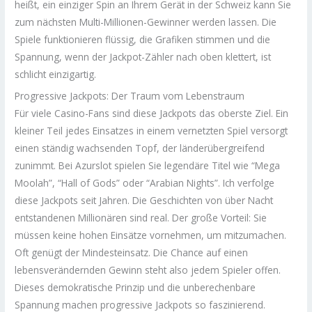
heißt, ein einziger Spin an Ihrem Gerät in der Schweiz kann Sie
zum nächsten Multi-Millionen-Gewinner werden lassen. Die
Spiele funktionieren flüssig, die Grafiken stimmen und die
Spannung, wenn der Jackpot-Zähler nach oben klettert, ist
schlicht einzigartig.
Progressive Jackpots: Der Traum vom Lebenstraum
Für viele Casino-Fans sind diese Jackpots das oberste Ziel. Ein
kleiner Teil jedes Einsatzes in einem vernetzten Spiel versorgt
einen ständig wachsenden Topf, der länderübergreifend
zunimmt. Bei Azurslot spielen Sie legendäre Titel wie “Mega
Moolah”, “Hall of Gods” oder “Arabian Nights”. Ich verfolge
diese Jackpots seit Jahren. Die Geschichten von über Nacht
entstandenen Millionären sind real. Der große Vorteil: Sie
müssen keine hohen Einsätze vornehmen, um mitzumachen.
Oft genügt der Mindesteinsatz. Die Chance auf einen
lebensverändernden Gewinn steht also jedem Spieler offen.
Dieses demokratische Prinzip und die unberechenbare
Spannung machen progressive Jackpots so faszinierend.