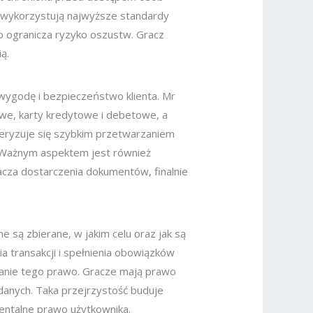
i wykorzystują najwyższe standardy
 ogranicza ryzyko oszustw. Gracz
ą.
wygodę i bezpieczeństwo klienta. Mr
we, karty kredytowe i debetowe, a
teryzuje się szybkim przetwarzaniem
. Ważnym aspektem jest również
cza dostarczenia dokumentów, finalnie
 są zbierane, w jakim celu oraz jak są
a transakcji i spełnienia obowiązków
danie tego prawo. Gracze mają prawo
danych. Taka przejrzystość buduje
mentalne prawo użytkownika.