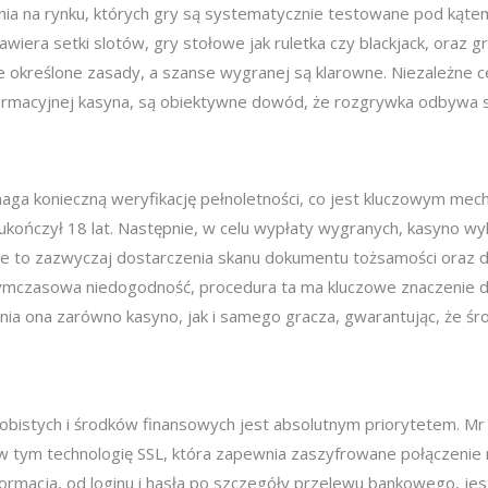
 na rynku, których gry są systematycznie testowane pod kątem 
iera setki slotów, gry stołowe jak ruletka czy blackjack, oraz g
e określone zasady, a szanse wygranej są klarowne. Niezależne ce
formacyjnej kasyna, są obiektywne dowód, że rozgrywka odbywa si
maga konieczną weryfikację pełnoletności, co jest kluczowym 
kończył 18 lat. Następnie, w celu wypłaty wygranych, kasyno wy
uje to zazwyczaj dostarczenia skanu dokumentu tożsamości oraz 
ymczasowa niedogodność, procedura ta ma kluczowe znaczenie d
nia ona zarówno kasyno, jak i samego gracza, gwarantując, że środ
osobistych i środków finansowych jest absolutnym priorytetem. M
 tym technologię SSL, która zapewnia zaszyfrowane połączenie 
ormacja, od loginu i hasła po szczegóły przelewu bankowego, j