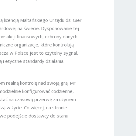
 licencją Maltańskiego Urzędu ds. Gier
zardowej na świecie. Dysponowanie tej
ansakcji finansowych, ochrony danych
czne organizacje, które kontrolują
cza w Polsce jest to czytelny sygnał,
 i etyczne standardy działania.
m realną kontrolę nad swoją grą. Mr
modzielnie konfigurować codzienne,
ystać na czasową przerwę za użyciem
ą w życie. Co więcej, na stronie
iowe podejście dostawcy do stanu