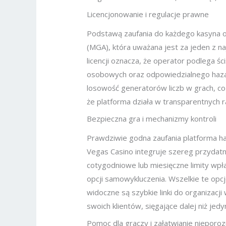
Licencjonowanie i regulacje prawne
Podstawą zaufania do każdego kasyna on
(MGA), która uważana jest za jeden z n
licencji oznacza, że operator podlega 
osobowych oraz odpowiedzialnego hazard
losowość generatorów liczb w grach, co 
że platforma działa w transparentnych r
Bezpieczna gra i mechanizmy kontroli
Prawdziwie godna zaufania platforma ha
Vegas Casino integruje szereg przydatn
cotygodniowe lub miesięczne limity wp
opcji samowykluczenia. Wszelkie te opcj
widoczne są szybkie linki do organizac
swoich klientów, sięgające dalej niż jedy
Pomoc dla graczy i załatwianie nieporo