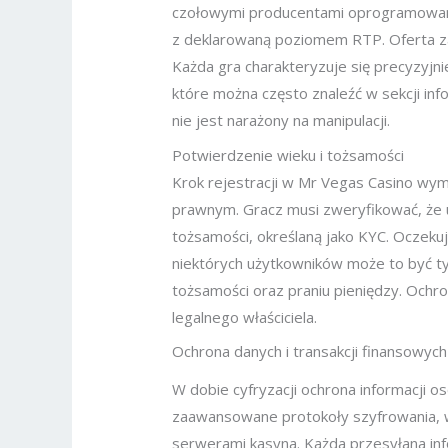
czołowymi producentami oprogramowania
z deklarowaną poziomem RTP. Oferta zaw
Każda gra charakteryzuje się precyzyjni
które można często znaleźć w sekcji in
nie jest narażony na manipulacji.
Potwierdzenie wieku i tożsamości
Krok rejestracji w Mr Vegas Casino wy
prawnym. Gracz musi zweryfikować, że u
tożsamości, określaną jako KYC. Oczek
niektórych użytkowników może to być t
tożsamości oraz praniu pieniędzy. Ochro
legalnego właściciela.
Ochrona danych i transakcji finansowych
W dobie cyfryzacji ochrona informacji 
zaawansowane protokoły szyfrowania, w
serwerami kasyna. Każda przesyłana inf