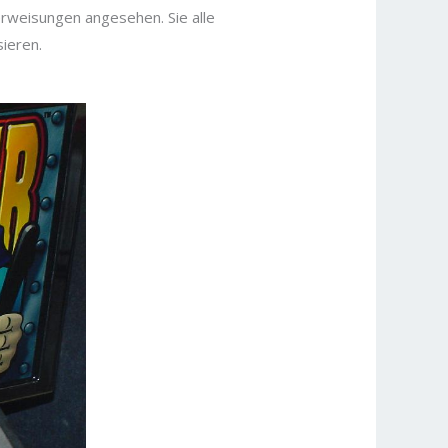
erweisungen angesehen. Sie alle
sieren.