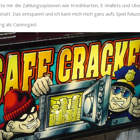
tte mir die Zahlungsoptionen wie Kreditkarten, E-Wallets und Üb
tatt. Das entspannt und ich kann mich mich ganz aufs Spiel fokus
ng als Casinogast