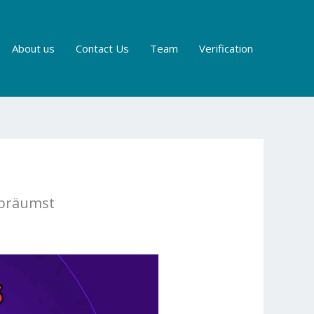
About us
Contact Us
Team
Verification
abräumst