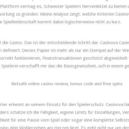
Plattform vermag es, Schweizer Spielern Nervenkitzel zu bieten un
wortung zu gründen. Meine Analyse zeigt, welche Kriterien Casin
e Spielleidenschaft kommt dabei logischerweise nicht zu kurz.
 die Lizenz. Das ist der entscheidende Schritt dar. Casinova Casi
 definiert. Dieses Papier ist mehr als nur ein Stempel auf der Web
le korrekt funktionieren, Finanztransaktionen geschützt abgewicke
Spielerin verschafft mir das die Basisgewissheit, sich in einem
ter erkennt an seinem Einsatz für den Spielerschutz. Casinova häl
rs schätze ich die Fähigkeit, eigene Limits für Einzahlungen, Ve
hkeit für eine Pause vom Spiel oder sogar eine komplette Selb
no dein Wohlergehen am Herzen liegt. Es geht nicht nur um den 