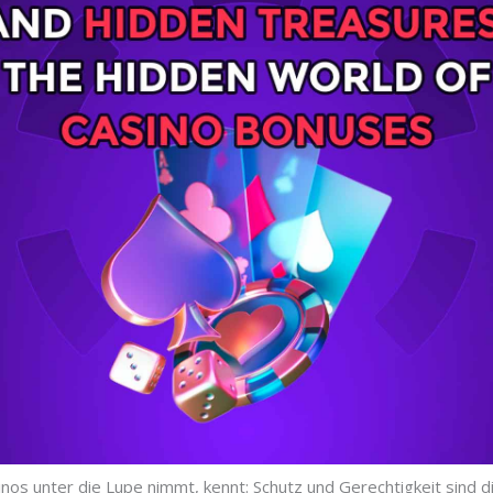
sinos unter die Lupe nimmt, kennt: Schutz und Gerechtigkeit sind 