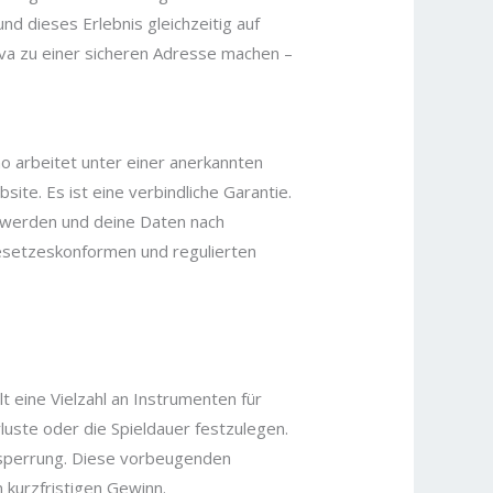
d dieses Erlebnis gleichzeitig auf
ova zu einer sicheren Adresse machen –
no arbeitet unter einer anerkannten
site. Es ist eine verbindliche Garantie.
lt werden und deine Daten nach
 gesetzeskonformen und regulierten
t eine Vielzahl an Instrumenten für
rluste oder die Spieldauer festzulegen.
stsperrung. Diese vorbeugenden
kurzfristigen Gewinn.