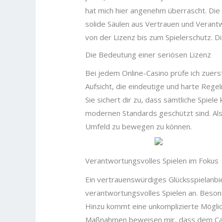
hat mich hier angenehm überrascht. Die 
solide Säulen aus Vertrauen und Verant
von der Lizenz bis zum Spielerschutz. Di
Die Bedeutung einer seriösen Lizenz
Bei jedem Online-Casino prüfe ich zuerst
Aufsicht, die eindeutige und harte Regeln
Sie sichert dir zu, dass sämtliche Spie
modernen Standards geschützt sind. Als 
Umfeld zu bewegen zu können.
Verantwortungsvolles Spielen im Fokus
Ein vertrauenswürdiges Glücksspielanbie
verantwortungsvolles Spielen an. Besonde
Hinzu kommt eine unkomplizierte Möglic
Maßnahmen beweisen mir, dass dem Casi