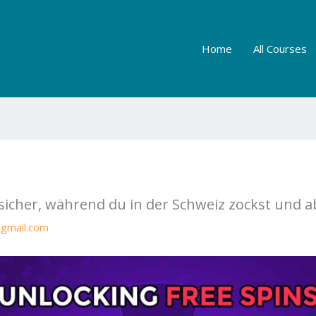
Home
All Courses
 sicher, während du in der Schweiz zockst und 
y
gmail.com