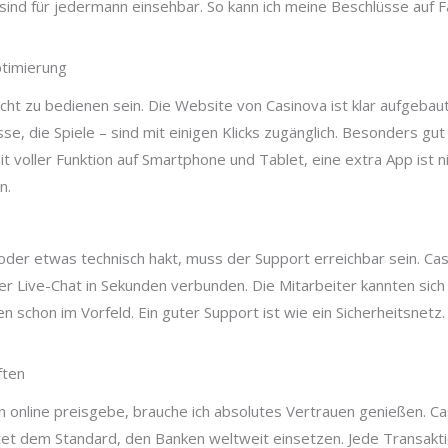
ind für jedermann einsehbar. So kann ich meine Beschlüsse auf F
ptimierung
ht zu bedienen sein. Die Website von Casinova ist klar aufgebaut 
se, die Spiele – sind mit einigen Klicks zugänglich. Besonders gut
mit voller Funktion auf Smartphone und Tablet, eine extra App ist n
n.
t oder etwas technisch hakt, muss der Support erreichbar sein. Ca
r Live-Chat in Sekunden verbunden. Die Mitarbeiter kannten sich 
n schon im Vorfeld. Ein guter Support ist wie ein Sicherheitsnetz.
ften
aten online preisgebe, brauche ich absolutes Vertrauen genießen. 
et dem Standard, den Banken weltweit einsetzen. Jede Transaktio