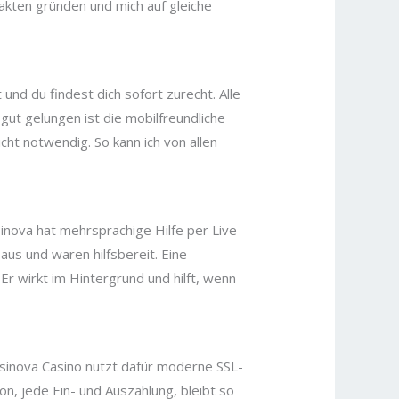
akten gründen und mich auf gleiche
und du findest dich sofort zurecht. Alle
 gut gelungen ist die mobilfreundliche
icht notwendig. So kann ich von allen
sinova hat mehrsprachige Hilfe per Live-
aus und waren hilfsbereit. Eine
 Er wirkt im Hintergrund und hilft, wenn
Casinova Casino nutzt dafür moderne SSL-
n, jede Ein- und Auszahlung, bleibt so