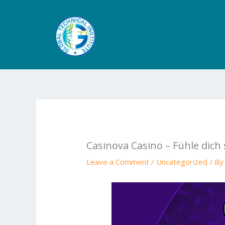
Skip
to
content
Casinova Casino – Fühle dich
Leave a Comment
/
Uncategorized
/ B