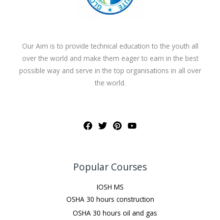
Our Aim is to provide technical education to the youth all
over the world and make them eager to earn in the best
possible way and serve in the top organisations in all over
the world.
Popular Courses
IOSH MS
OSHA 30 hours construction
OSHA 30 hours oil and gas