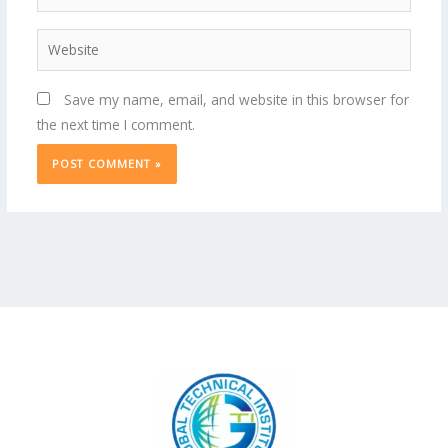
Website
Save my name, email, and website in this browser for
the next time I comment.