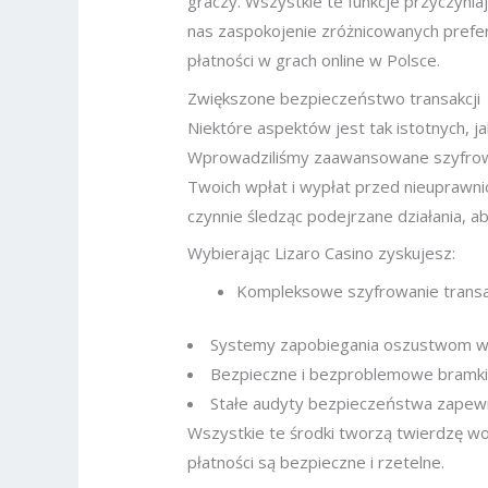
graczy. Wszystkie te funkcje przyczyni
nas zaspokojenie zróżnicowanych prefer
płatności w grach online w Polsce.
Zwiększone bezpieczeństwo transakcji
Niektóre aspektów jest tak istotnych, ja
Wprowadziliśmy zaawansowane szyfrowan
Twoich wpłat i wypłat przed nieupraw
czynnie śledząc podejrzane działania, 
Wybierając Lizaro Casino zyskujesz:
Kompleksowe szyfrowanie transak
Systemy zapobiegania oszustwom w 
Bezpieczne i bezproblemowe bramki 
Stałe audyty bezpieczeństwa zapewni
Wszystkie te środki tworzą twierdzę wok
płatności są bezpieczne i rzetelne.