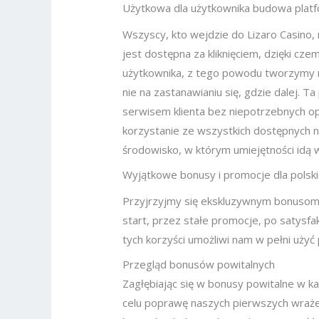
Użytkowa dla użytkownika budowa platf
Wszyscy, kto wejdzie do Lizaro Casino, 
jest dostępna za kliknięciem, dzięki cz
użytkownika, z tego powodu tworzymy me
nie na zastanawianiu się, gdzie dalej. 
serwisem klienta bez niepotrzebnych opó
korzystanie ze wszystkich dostępnych n
środowisko, w którym umiejętności idą 
Wyjątkowe bonusy i promocje dla polski
Przyjrzyjmy się ekskluzywnym bonusom i
start, przez stałe promocje, po satysfak
tych korzyści umożliwi nam w pełni użyć 
Przegląd bonusów powitalnych
Zagłębiając się w bonusy powitalne w k
celu poprawę naszych pierwszych wraże