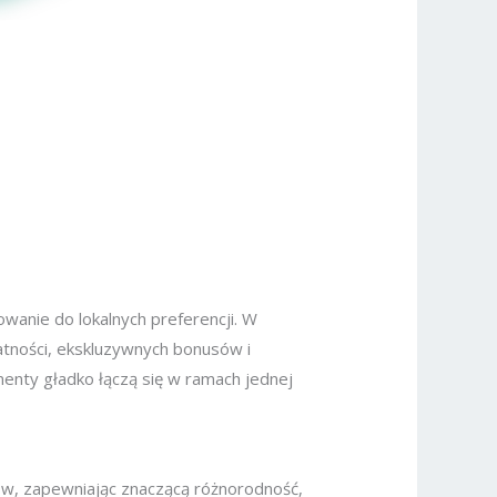
wanie do lokalnych preferencji. W
atności, ekskluzywnych bonusów i
ementy gładko łączą się w ramach jednej
tów, zapewniając znaczącą różnorodność,