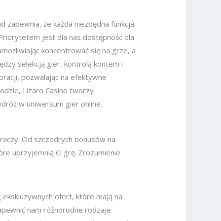
ad zapewnia, że każda niezbędna funkcja
 Priorytetem jest dla nas dostępność dla
możliwiając koncentrować się na grze, a
ędzy selekcją gier, kontrolą kontem i
oracji, pozwalając na efektywne
odzie, Lizaro Casino tworzy
dróż w uniwersum gier online.
 graczy. Od szczodrych bonusów na
tóre uprzyjemnią Ci grę. Zrozumienie
 ekskluzywnych ofert, które mają na
zapewnić nam różnorodne rodzaje