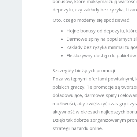
bonusów, które maksymalizują wartość 
depozytu, czy zakłady bez ryzyka, Lizar
Oto, czego możemy się spodziewać:
Hojne bonusy od depozytu, które 
Darmowe spiny na popularnych slo
Zakłady bez ryzyka minimalizując
Ekskluzywny dostęp do pakietów 
Szczegóły bieżących promocji
Poza wstępnymi ofertami powitalnymi, 
polskich graczy. Te promocje są tworzo
doładowujące, darmowe spiny i celowane
możliwości, aby zwiększyć czas gry i zy
aktywność w okresach najlepszych bonusó
Dzięki tak dobrze zorganizowanym prom
strategii hazardu online.