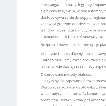
która angażuje lokalnych graczy. Pojmowa
się z polskim rynkiem, w tym automaty d
dostosowywaniu się do popytu regionaln
zapewnia graczom odnalezienie gier pasuj
trendów i opinii, Lizaro modyfikuje swo
zrozumienie, jak Lizaro równoważy różn
Bezproblemowe i bezpieczne opcje płat
W kasynie Lizaro zdajemy sobie sprawę,
Dlatego oferujemy różne opcji zaproje
jak te funkcje działają razem, aby zap
Zróżnicowane metody płatności
Odkryliśmy, że zapewnianie różnorodnych
Wprowadzając opcje kryptowalut z stand
wolą tradycyjne metody. Ta kombinacja k
opóźnienia. Równie ważna jest akceptacj