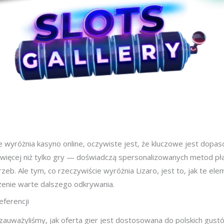
 wyróżnia kasyno online, oczywiste jest, że kluczowe jest dopaso
ś więcej niż tylko gry — doświadczą spersonalizowanych metod pł
zeb. Ale tym, co rzeczywiście wyróżnia Lizaro, jest to, jak te el
zenie warte dalszego odkrywania.
ferencji
zauważyliśmy, jak oferta gier jest dostosowana do polskich gus