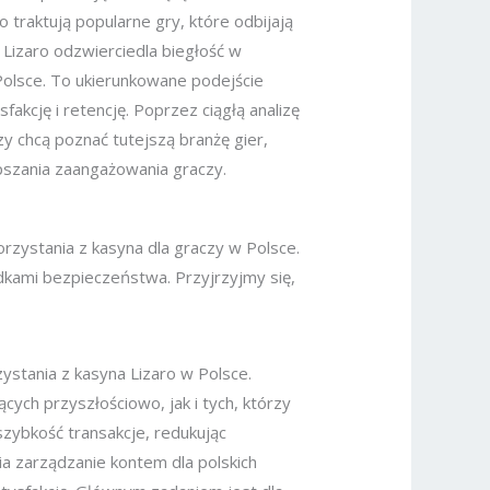
o traktują popularne gry, które odbijają
 Lizaro odzwierciedla biegłość w
Polsce. To ukierunkowane podejście
akcję i retencję. Poprzez ciągłą analizę
zy chcą poznać tutejszą branżę gier,
pszania zaangażowania graczy.
rzystania z kasyna dla graczy w Polsce.
kami bezpieczeństwa. Przyjrzyjmy się,
ystania z kasyna Lizaro w Polsce.
ch przyszłościowo, jak i tych, którzy
szybkość transakcje, redukując
ia zarządzanie kontem dla polskich