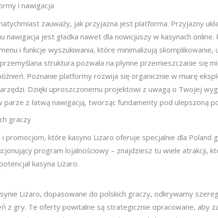
ormy i nawigacja
natychmiast zauważy, jak przyjazna jest platforma. Przyjazny ukł
emu nawigacja jest gładka nawet dla nowicjuszy w kasynach online.
nu i funkcje wyszukiwania, które minimalizują skomplikowanie, u
Ta przemyślana struktura pozwala na płynne przemieszczanie się mi
źnień. Poznanie platformy rozwija się organicznie w miarę ekspl
arzędzi. Dzięki uproszczonemu projektowi z uwagą o Twojej wyg
w parze z łatwą nawigacją, tworząc fundamenty pod ulepszoną po
ch graczy
 promocjom, które kasyno Lizaro oferuje specjalnie dla Poland
cjonujący program lojalnościowy – znajdziesz tu wiele atrakcji, k
potencjał kasyna Lizaro.
asynie Lizaro, dopasowane do polskich graczy, odkrywamy szereg
ń z gry. Te oferty powitalne są strategicznie opracowane, aby 