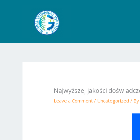
Skip
to
content
Najwyższej jakości doświadcze
Leave a Comment
/
Uncategorized
/ B