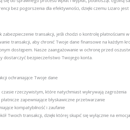
ają się do sprawnego procesu wpłat i wypłat, podnosząc ogólną s
encji bez pogorszenia dla efektywności, dzięki czemu Lizaro jest
k zabezpieczenie transakcji, jeśli chodzi o kontrolę płatnościami w
ie transakcji, aby chronić Twoje dane finansowe na każdym kro
nionym dostępem. Nasze zaangażowanie w ochronę przed oszus
aby dostarczyć bezpieczeństwo Twojego konta.
cji ochraniające Twoje dane
czasie rzeczywistym, które natychmiast wykrywają zagrożenia
płatnicze zapewniające błyskawiczne przetwarzanie
ające kompatybilność i zaufanie
ół Twoich transakcji, dzięki której skupić się wyłącznie na emoc