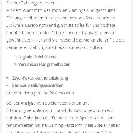
Sichere Zahlungsoptionen
Mit dem Wachstum des mobilen Gamings sind geschützte
Zahlungsmethoden für ein reibungsloses Spielerlebnis im
Luckyhills Casino notwendig. Schutz sollte für uns höchste
Priorität haben, um den Schutz unserer Transaktionen zu
gewährleisten. Hier sind vier wesentliche Merkmale, auf die Sie
bei sicheren Zahlungsmethoden aufpassen sollten:
Digitale Geldbörsen
Verschlüsselungsmethoden
Zwei-Faktor-Authentifizierung
Seriöse Zahlungsabwickler
Nutzermeinungen und Rezensionen
Bei der Analyse von Spielerrezensionen und
Erfahrungsberichten zum Luckyhills Casino gewinnen wir
nützliche Einblicke in die Erlebnisse der Spieler auf dieser
renommierten Online-Gaming-Plattform. Viele Spieler heben
die aufregende Spielvielfalt und die benutzerfreundliche