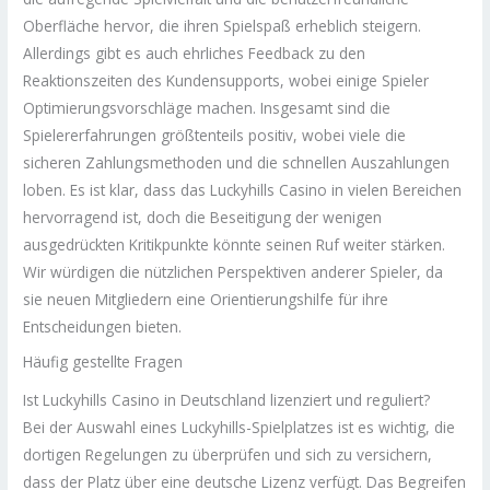
Oberfläche hervor, die ihren Spielspaß erheblich steigern.
Allerdings gibt es auch ehrliches Feedback zu den
Reaktionszeiten des Kundensupports, wobei einige Spieler
Optimierungsvorschläge machen. Insgesamt sind die
Spielererfahrungen größtenteils positiv, wobei viele die
sicheren Zahlungsmethoden und die schnellen Auszahlungen
loben. Es ist klar, dass das Luckyhills Casino in vielen Bereichen
hervorragend ist, doch die Beseitigung der wenigen
ausgedrückten Kritikpunkte könnte seinen Ruf weiter stärken.
Wir würdigen die nützlichen Perspektiven anderer Spieler, da
sie neuen Mitgliedern eine Orientierungshilfe für ihre
Entscheidungen bieten.
Häufig gestellte Fragen
Ist Luckyhills Casino in Deutschland lizenziert und reguliert?
Bei der Auswahl eines Luckyhills-Spielplatzes ist es wichtig, die
dortigen Regelungen zu überprüfen und sich zu versichern,
dass der Platz über eine deutsche Lizenz verfügt. Das Begreifen