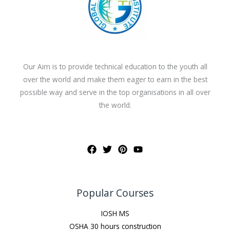
Our Aim is to provide technical education to the youth all
over the world and make them eager to earn in the best
possible way and serve in the top organisations in all over
the world.
Popular Courses
IOSH MS
OSHA 30 hours construction