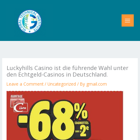
Skip
to
content
Luckyhills Casino ist die führende Wahl unter
den Echtgeld-Casinos in Deutschland.
Leave a Comment
/
Uncategorized
/ By
gmail.com