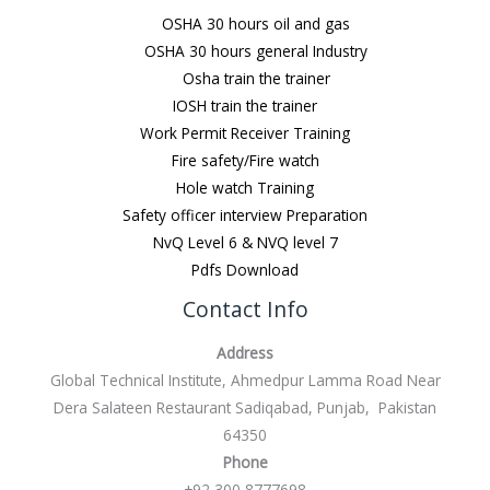
OSHA 30 hours oil and gas
OSHA 30 hours general Industry
Osha train the trainer
IOSH train the trainer
Work Permit Receiver Training
Fire safety/Fire watch
Hole watch Training
Safety officer interview Preparation
NvQ Level 6 & NVQ level 7
Pdfs Download
Contact Info
Address
Global Technical Institute, Ahmedpur Lamma Road Near
Dera Salateen Restaurant Sadiqabad, Punjab, Pakistan
64350
Phone
+92 300 8777698