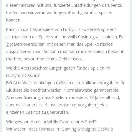
dieser Faktoren hilft uns, fundierte Entscheidungen darüber zu
treffen, wo wir verantwortungsvoll und geschützt spielen
können.
Kann ich die Casinospiele von Luckyhills kostenlos spielen?
Ja, man kann die Spiele von Luckyhills Casino gratis spielen. Es
gibt Demoversionen, mit denen man das Spiel kostenlos
ausprobieren kann. So kann man sich mit den Spielen bekannt
machen, bevor man echtes Geld einsetzt.
Welche Altersbeschränkungen gelten für das Spielen im
Luckyhills Casino?
Bei Altersbeschränkungen müssen die rechtlichen Vorgaben für
Glücksspiele beachtet werden. Normalerweise garantiert die
Altersverifizierung, dass Spieler mindestens 18 Jahre alt sind,
aber es ist unerlässlich, die konkreten Vorgaben jedes
einzelnen Casinos zu überprüfen.
Wie gewährleistet Luckyhills Casino faires Spiel?
Wir wissen, dass Fairness im Gaming wichtig ist. Deshalb