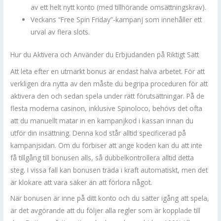
av ett helt nytt konto (med tillhörande omsättningskrav).
Veckans “Free Spin Friday”-kampanj som innehåller ett
urval av flera slots.
Hur du Aktivera och Använder du Erbjudanden på Riktigt Sätt
Att leta efter en utmärkt bonus är endast halva arbetet. För att
verkligen dra nytta av den måste du begripa proceduren för att
aktivera den och sedan spela under rätt förutsättningar. På de
flesta moderna casinon, inklusive Spinoloco, behövs det ofta
att du manuellt matar in en kampanjkod i kassan innan du
utför din insättning. Denna kod står alltid specificerad på
kampanjsidan. Om du förbiser att ange koden kan du att inte
få tillgång till bonusen alls, så dubbelkontrollera alltid detta
steg. I vissa fall kan bonusen träda i kraft automatiskt, men det
är klokare att vara säker än att förlora något.
När bonusen är inne på ditt konto och du sätter igång att spela,
är det avgörande att du följer alla regler som är kopplade till