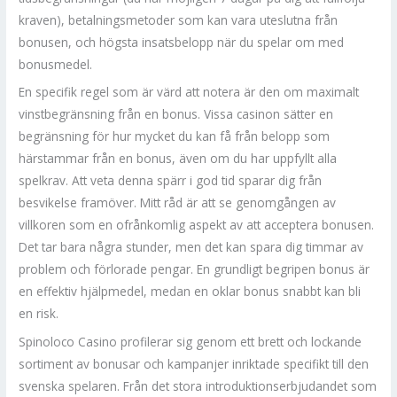
kraven), betalningsmetoder som kan vara uteslutna från
bonusen, och högsta insatsbelopp när du spelar om med
bonusmedel.
En specifik regel som är värd att notera är den om maximalt
vinstbegränsning från en bonus. Vissa casinon sätter en
begränsning för hur mycket du kan få från belopp som
härstammar från en bonus, även om du har uppfyllt alla
spelkrav. Att veta denna spärr i god tid sparar dig från
besvikelse framöver. Mitt råd är att se genomgången av
villkoren som en ofrånkomlig aspekt av att acceptera bonusen.
Det tar bara några stunder, men det kan spara dig timmar av
problem och förlorade pengar. En grundligt begripen bonus är
en effektiv hjälpmedel, medan en oklar bonus snabbt kan bli
en risk.
Spinoloco Casino profilerar sig genom ett brett och lockande
sortiment av bonusar och kampanjer inriktade specifikt till den
svenska spelaren. Från det stora introduktionserbjudandet som