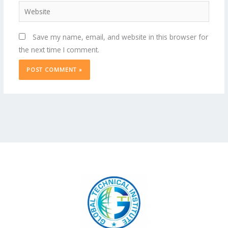
Website
Save my name, email, and website in this browser for
the next time I comment.