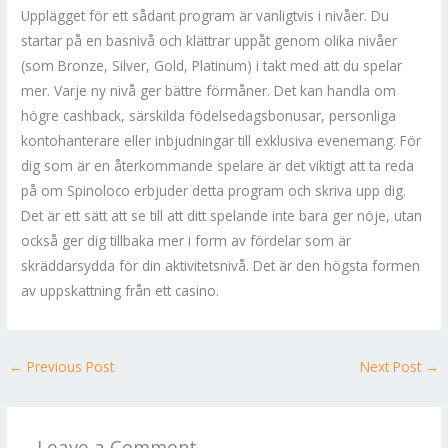
Upplägget för ett sådant program är vanligtvis i nivåer. Du
startar på en basnivå och klättrar uppåt genom olika nivåer
(som Bronze, Silver, Gold, Platinum) i takt med att du spelar
mer. Varje ny nivå ger bättre förmåner. Det kan handla om
högre cashback, särskilda födelsedagsbonusar, personliga
kontohanterare eller inbjudningar till exklusiva evenemang. För
dig som är en återkommande spelare är det viktigt att ta reda
på om Spinoloco erbjuder detta program och skriva upp dig.
Det är ett sätt att se till att ditt spelande inte bara ger nöje, utan
också ger dig tillbaka mer i form av fördelar som är
skräddarsydda för din aktivitetsnivå. Det är den högsta formen
av uppskattning från ett casino.
←
Previous Post
Next Post
→
Leave a Comment