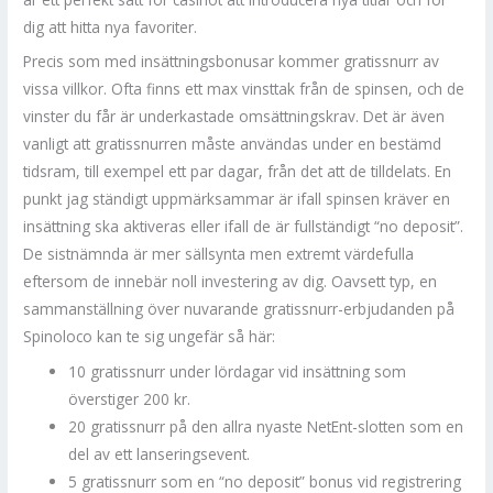
dig att hitta nya favoriter.
Precis som med insättningsbonusar kommer gratissnurr av
vissa villkor. Ofta finns ett max vinsttak från de spinsen, och de
vinster du får är underkastade omsättningskrav. Det är även
vanligt att gratissnurren måste användas under en bestämd
tidsram, till exempel ett par dagar, från det att de tilldelats. En
punkt jag ständigt uppmärksammar är ifall spinsen kräver en
insättning ska aktiveras eller ifall de är fullständigt “no deposit”.
De sistnämnda är mer sällsynta men extremt värdefulla
eftersom de innebär noll investering av dig. Oavsett typ, en
sammanställning över nuvarande gratissnurr-erbjudanden på
Spinoloco kan te sig ungefär så här:
10 gratissnurr under lördagar vid insättning som
överstiger 200 kr.
20 gratissnurr på den allra nyaste NetEnt-slotten som en
del av ett lanseringsevent.
5 gratissnurr som en “no deposit” bonus vid registrering