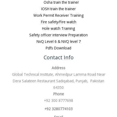
Osha train the trainer
IOSH train the trainer
Work Permit Receiver Training
Fire safety/Fire watch
Hole watch Training
Safety officer interview Preparation
NvQ Level 6 & NVQ level 7
Pdfs Download
Contact Info
Address
Global Technical Institute, Ahmedpur Lamma Road Near
Dera Salateen Restaurant Sadiqabad, Punjab, Pakistan
64350
Phone
+92 300 8777698
+92 3280774103