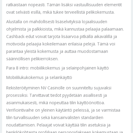
ratkaistaan nopeasti. Tämän lisäksi vastuullisuuden elementit
ovat selvästi esillä, mikä tukee terveellistä pelikokemusta.
Alustalla on mahdollisesti lisäselvityksiä lojaalisuuden
ohjelmista ja palkkioista, mikä kannustaa pelaajia palaamaan.
Cashback-edut voivat tarjota lisäarvoa pitkällä aikavälillä ja
motivoida pelaajia kokeilemaan erilaisia pelejä. Tämä voi
parantaa yleistä kokemusta ja auttaa muodostamaan
säännöllisen pelikierroksen.
Para 8 intro: mobiilikokemus ja selainpohjainen käyttö
Mobiililukukokemus ja selainkäyttö
Rekisteröityminen NV Casinolle on suunniteltu sujuvaksi
prosessiksi. Tarvittavat tiedot pyydetään asiallisesti ja
asianmukaisesti, mikä nopeuttaa tilin käyttöönottoa.
Verifiointivaihe on yleinen käytäntö peleissä, ja se varmistaa
tilin turvallisuuden sekä kansainvälisten standardien
noudattamisen. Pelaajat voivat käyttää tilin asetuksia ja
henkilökohtaista profiiliaan personoidakseen kokemustaan ja