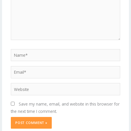
Name*
Email*
Website
Save my name, email, and website in this browser for
the next time I comment.