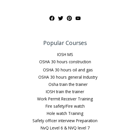
Popular Courses
IOSH MS
OSHA 30 hours construction
OSHA 30 hours oil and gas
OSHA 30 hours general Industry
Osha train the trainer
IOSH train the trainer
Work Permit Receiver Training
Fire safety/Fire watch
Hole watch Training
Safety officer interview Preparation
NvQ Level 6 & NVQ level 7