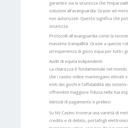
garantire sia la sicurezza che l’imparzi
soluzioni all’avanguardia. Grazie ad meto
non autorizzati. Questo significa che pot
sicurezza.
Protocolli all’avanguardia come la tecno
massima tranquillità. Grazie a queste ro
un’esperienza di gioco equa per tutti i gi
Audit di equità indipendenti
La chiarezza è fondamentale nel mondo de
che i casino online mantengano elevati st
esiti dei giochi e l’affidabilità dei sis
offrendoti maggiore fiducia nella tua esp
Metodi di pagamento e prelievi
Su NV Casino troverai una varietà di me
credito e di debito, portafogli elettroni
transazioni veloci, così non dovrai aspetta