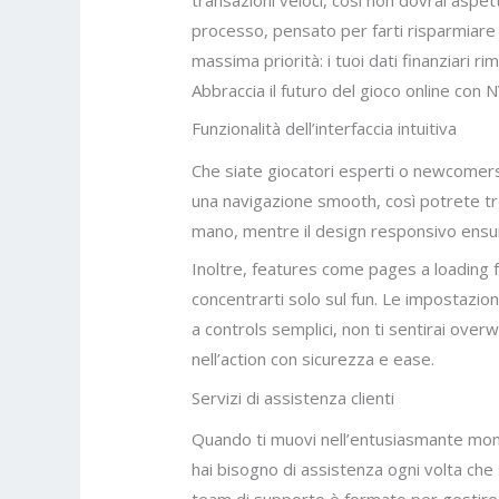
processo, pensato per farti risparmiare 
massima priorità: i tuoi dati finanziari r
Abbraccia il futuro del gioco online con
Funzionalità dell’interfaccia intuitiva
Che siate giocatori esperti o newcomers d
una navigazione smooth, così potrete trov
mano, mentre il design responsivo ensur
Inoltre, features come pages a loading fa
concentrarti solo sul fun. Le impostazioni
a controls semplici, non ti sentirai ove
nell’action con sicurezza e ease.
Servizi di assistenza clienti
Quando ti muovi nell’entusiasmante mond
hai bisogno di assistenza ogni volta che so