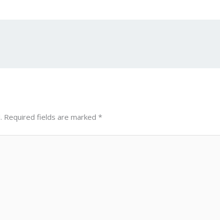
.
Required fields are marked
*