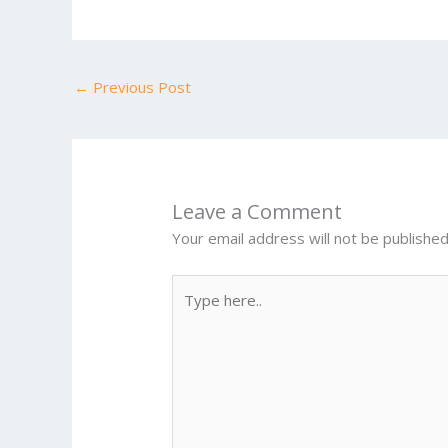
←
Previous Post
Leave a Comment
Your email address will not be published
Type
here..