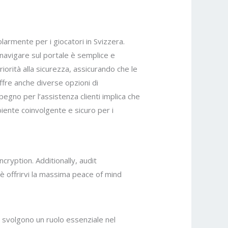
olarmente per i giocatori in Svizzera.
, navigare sul portale è semplice e
iorità alla sicurezza, assicurando che le
ffre anche diverse opzioni di
mpegno per l’assistenza clienti implica che
iente coinvolgente e sicuro per i
cryption. Additionally, audit
 è offrirvi la massima peace of mind
i svolgono un ruolo essenziale nel