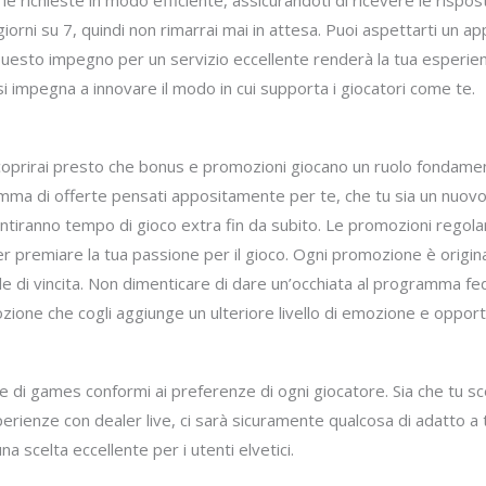
 richieste in modo efficiente, assicurandoti di ricevere le rispost
 giorni su 7, quindi non rimarrai mai in attesa. Puoi aspettarti un
 Questo impegno per un servizio eccellente renderà la tua esperie
 impegna a innovare il modo in cui supporta i giocatori come te.
coprirai presto che bonus e promozioni giocano un ruolo fondament
mma di offerte pensati appositamente per te, che tu sia un nuovo
antiranno tempo di gioco extra fin da subito. Le promozioni regolar
r premiare la tua passione per il gioco. Ogni promozione è origina
e di vincita. Non dimenticare di dare un’occhiata al programma fed
zione che cogli aggiunge un ulteriore livello di emozione e opportu
 di games conformi ai preferenze di ogni giocatore. Sia che tu scelg
erienze con dealer live, ci sarà sicuramente qualcosa di adatto a 
a scelta eccellente per i utenti elvetici.