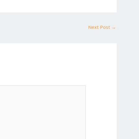
Next Post
→