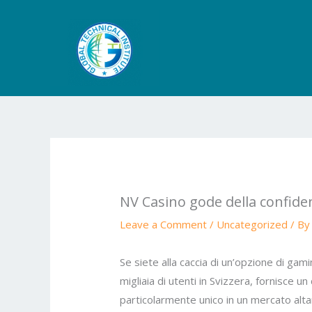
Skip
to
content
NV Casino gode della confidenz
Leave a Comment
/
Uncategorized
/ B
Se siete alla caccia di un’opzione di gam
migliaia di utenti in Svizzera, fornisce
particolarmente unico in un mercato alt