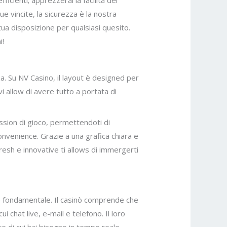
e vincite, la sicurezza è la nostra
 tua disposizione per qualsiasi quesito.
i!
za. Su NV Casino, il layout è designed per
i allow di avere tutto a portata di
ession di gioco, permettendoti di
convenience. Grazie a una grafica chiara e
esh e innovative ti allows di immergerti
 è fondamentale. Il casinò comprende che
i chat live, e-mail e telefono. Il loro