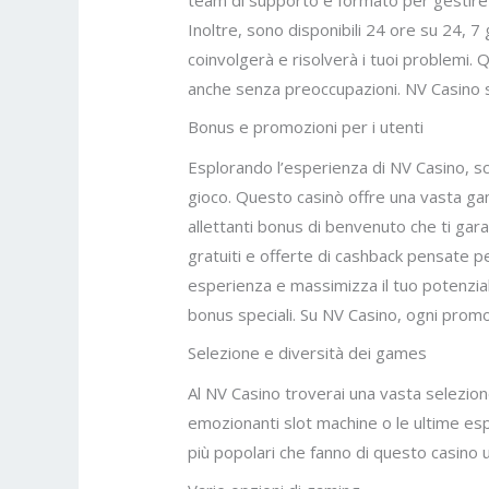
team di supporto è formato per gestire le
Inoltre, sono disponibili 24 ore su 24, 7
coinvolgerà e risolverà i tuoi problemi.
anche senza preoccupazioni. NV Casino si
Bonus e promozioni per i utenti
Esplorando l’esperienza di NV Casino, s
gioco. Questo casinò offre una vasta ga
allettanti bonus di benvenuto che ti gar
gratuiti e offerte di cashback pensate pe
esperienza e massimizza il tuo potenzial
bonus speciali. Su NV Casino, ogni promo
Selezione e diversità dei games
Al NV Casino troverai una vasta selezione
emozionanti slot machine o le ultime esp
più popolari che fanno di questo casino un