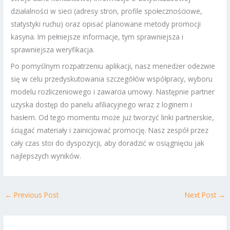
działalności w sieci (adresy stron, profile społecznościowe,
statystyki ruchu) oraz opisać planowane metody promocji
kasyna. Im pełniejsze informacje, tym sprawniejsza i
sprawniejsza weryfikacja.
Po pomyślnym rozpatrzeniu aplikacji, nasz menedżer odezwie
się w celu przedyskutowania szczegółów współpracy, wyboru
modelu rozliczeniowego i zawarcia umowy. Następnie partner
uzyska dostęp do panelu afiliacyjnego wraz z loginem i
hasłem. Od tego momentu może już tworzyć linki partnerskie,
ściągać materiały i zainicjować promocję. Nasz zespół przez
cały czas stoi do dyspozycji, aby doradzić w osiągnięciu jak
najlepszych wyników.
←
Previous Post
Next Post
→