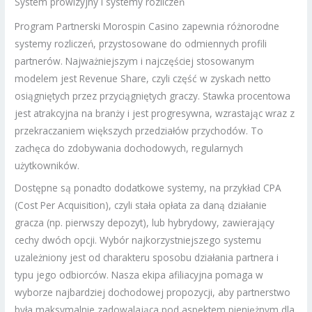
System prowizyjny i systemy rozliczeń
Program Partnerski Morospin Casino zapewnia różnorodne
systemy rozliczeń, przystosowane do odmiennych profili
partnerów. Najważniejszym i najczęściej stosowanym
modelem jest Revenue Share, czyli część w zyskach netto
osiągniętych przez przyciągniętych graczy. Stawka procentowa
jest atrakcyjna na branży i jest progresywna, wzrastając wraz z
przekraczaniem większych przedziałów przychodów. To
zachęca do zdobywania dochodowych, regularnych
użytkowników.
Dostępne są ponadto dodatkowe systemy, na przykład CPA
(Cost Per Acquisition), czyli stała opłata za daną działanie
gracza (np. pierwszy depozyt), lub hybrydowy, zawierający
cechy dwóch opcji. Wybór najkorzystniejszego systemu
uzależniony jest od charakteru sposobu działania partnera i
typu jego odbiorców. Nasza ekipa afiliacyjna pomaga w
wyborze najbardziej dochodowej propozycji, aby partnerstwo
była maksymalnie zadowalająca pod aspektem pieniężnym dla