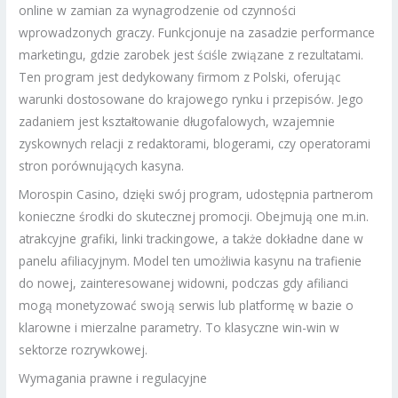
online w zamian za wynagrodzenie od czynności
wprowadzonych graczy. Funkcjonuje na zasadzie performance
marketingu, gdzie zarobek jest ściśle związane z rezultatami.
Ten program jest dedykowany firmom z Polski, oferując
warunki dostosowane do krajowego rynku i przepisów. Jego
zadaniem jest kształtowanie długofalowych, wzajemnie
zyskownych relacji z redaktorami, blogerami, czy operatorami
stron porównujących kasyna.
Morospin Casino, dzięki swój program, udostępnia partnerom
konieczne środki do skutecznej promocji. Obejmują one m.in.
atrakcyjne grafiki, linki trackingowe, a także dokładne dane w
panelu afiliacyjnym. Model ten umożliwia kasynu na trafienie
do nowej, zainteresowanej widowni, podczas gdy afilianci
mogą monetyzować swoją serwis lub platformę w bazie o
klarowne i mierzalne parametry. To klasyczne win-win w
sektorze rozrywkowej.
Wymagania prawne i regulacyjne