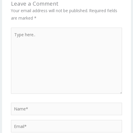
Leave a Comment
Your email address will not be published.
Required fields
are marked
*
Type
here..
Name*
Email*