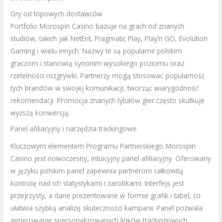
Gry od topowych dostawców
Portfolio Morospin Casino bazuje na grach od znanych
studiów, takich jak NetEnt, Pragmatic Play, Play’n GO, Evolution
Gaming i wielu innych. Nazwy te są popularne polskim
graczom i stanowią synonim wysokiego poziomu oraz
rzetelności rozgrywki. Partnerzy mogą stosować popularność
tych brandów w swojej komunikacji, tworząc wiarygodność
rekomendacji. Promocja znanych tytułów gier często skutkuje
wyższą konwersją.
Panel afiliacyjny i narzędzia trackingowe
Kluczowym elementem Programu Partnerskiego Morospin
Casino jest nowoczesny, intuicyjny panel afiliacyjny. Oferowany
w języku polskim panel zapewnia partnerom całkowitą
kontrolę nad ich statystykami i zarobkami. Interfejs jest
przejrzysty, a dane prezentowane w formie grafik i tabel, co
ułatwia szybką analizę skuteczności kampanii. Panel pozwala
generowanie spersonalizowanych linków trackingowych,