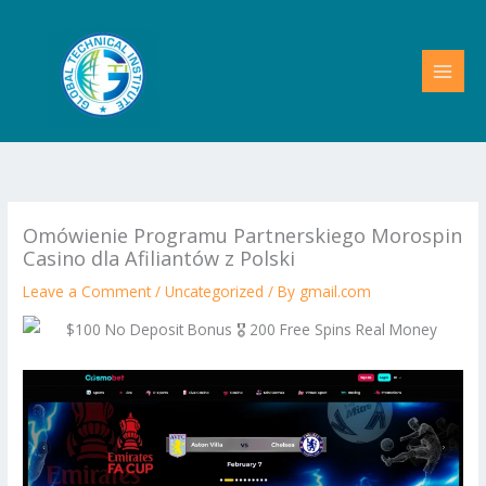
Skip
to
content
Omówienie Programu Partnerskiego Morospin
Casino dla Afiliantów z Polski
Leave a Comment
/
Uncategorized
/ By
gmail.com