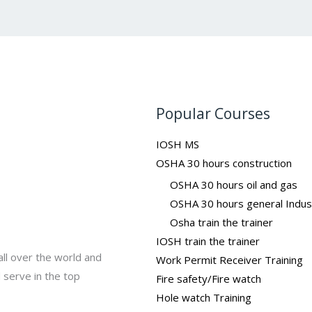
Popular Courses
IOSH MS
OSHA 30 hours construction
OSHA 30 hours oil and gas
OSHA 30 hours general Indus
Osha train the trainer
IOSH train the trainer
all over the world and
Work Permit Receiver Training
 serve in the top
Fire safety/Fire watch
Hole watch Training