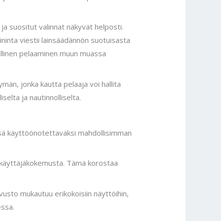
ja suositut valinnat näkyvät helposti.
inta viestii lainsäädännön suotuisasta
uullinen pelaaminen muun muassa
ymän, jonka kautta pelaaja voi hallita
elta ja nautinnolliselta.
insä käyttöönotettavaksi mahdollisimman
at käyttäjäkokemusta. Tämä korostaa
ivusto mukautuu erikokoisiin näyttöihin,
essa.