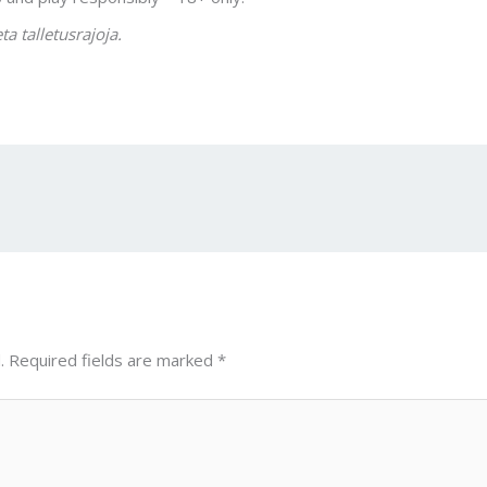
a talletusrajoja.
.
Required fields are marked
*