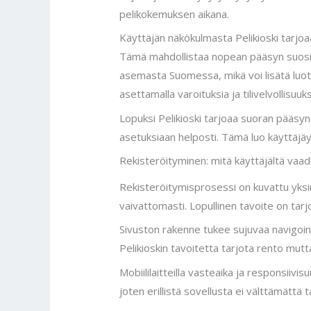
pelikokemuksen aikana.
Käyttäjän näkökulmasta Pelikioski tarjoaa
Tämä mahdollistaa nopean pääsyn suositt
asemasta Suomessa, mikä voi lisätä luot
asettamalla varoituksia ja tilivelvollisuuks
Lopuksi Pelikioski tarjoaa suoran pääsyn 
asetuksiaan helposti. Tämä luo käyttäjäys
Rekisteröityminen: mitä käyttäjältä vaad
Rekisteröitymisprosessi on kuvattu yksi
vaivattomasti. Lopullinen tavoite on tarj
Sivuston rakenne tukee sujuvaa navigoin
Pelikioskin tavoitetta tarjota rento mut
Mobiililaitteilla vasteaika ja responsiiv
joten erillistä sovellusta ei välttämättä