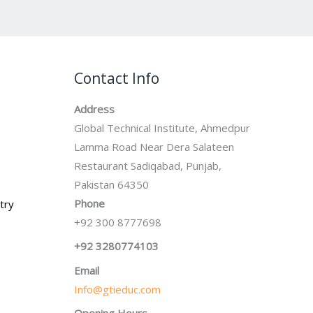
Contact Info
Address
Global Technical Institute, Ahmedpur
Lamma Road Near Dera Salateen
Restaurant Sadiqabad, Punjab,
Pakistan 64350
Phone
try
+92 300 8777698
+92 3280774103
Email
Info@gtieduc.com