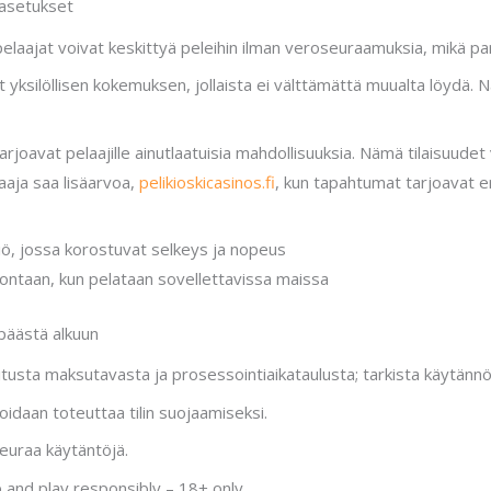
 asetukset
laajat voivat keskittyä peleihin ilman veroseuraamuksia, mikä pa
vat yksilöllisen kokemuksen, jollaista ei välttämättä muualta löydä. 
rjoavat pelaajille ainutlaatuisia mahdollisuuksia. Nämä tilaisuude
laaja saa lisäarvoa,
pelikioskicasinos.fi
, kun tapahtumat tarjoavat er
miö, jossa korostuvat selkeys ja nopeus
ontaan, kun pelataan sovellettavissa maissa
 päästä alkuun
litusta maksutavasta ja prosessointiaikataulusta; tarkista käytännö
 voidaan toteuttaa tilin suojaamiseksi.
seuraa käytäntöjä.
 and play responsibly – 18+ only.