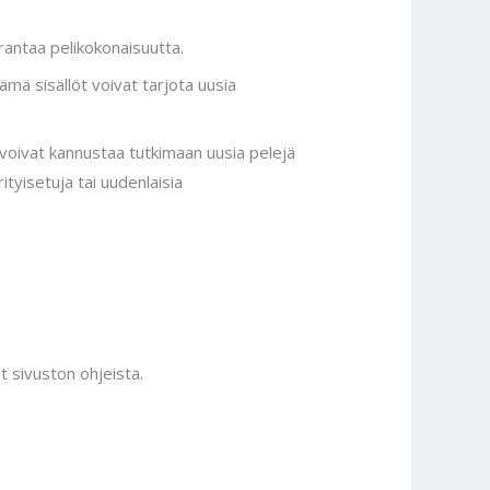
rantaa pelikokonaisuutta.
Nämä sisällöt voivat tarjota uusia
t voivat kannustaa tutkimaan uusia pelejä
ityisetuja tai uudenlaisia
t sivuston ohjeista.