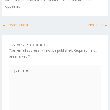
vastuullisuuden työkalut. Hakeudu luotettavien lähteiden
oppaisiin.
←
Previous Post
Next Post
→
Leave a Comment
Your email address will not be published.
Required fields
are marked
*
Type
here..