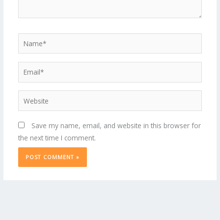
Name*
Email*
Website
Save my name, email, and website in this browser for
the next time I comment.