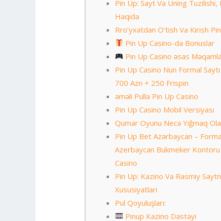
Pin Up: Sayt Va Uning Tuzilishi, 
Haqida
Rro’yxatdan O’tish Va Kirish Pi
Pin Up Casino-da Bonuslar
Pin Up Casino əsas Məqamla
Pin Up Casino Nun Formal Saytı
700 Azn + 250 Frispin
əməli Pulla Pin Up Casino
Pin Up Casino Mobil Versiyası
Qumar Oyunu Necə Yığmaq Ola
Pin Up Bet Azərbaycan – Forma
Azerbaycan Bukmeker Kontoru
Casino
Pin Up: Kazino Va Rasmiy Saytn
Xususiyatlari
Pul Qoyuluşları:
Pinup Kazino Dəstəyi