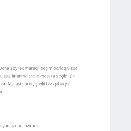
. Daha seyrək maraqlı seçim parlaq vizual
suz fırlanmaların olması ilə seçilir. Bir
ü fasiləsiz artır, çünki biz qabaqcil
r.
ə yanaşmaq lazımdır.