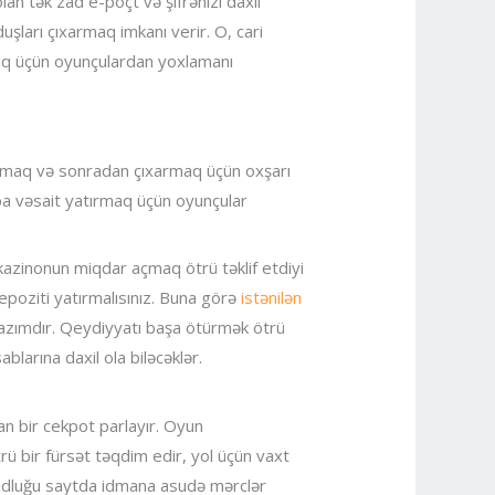
an tək zad e-poçt və şifrənizi daxil
şları çıxarmaq imkanı verir. O, cari
maq üçün oyunçulardan yoxlamanı
tırmaq və sonradan çıxarmaq üçün oxşarı
saba vəsait yatırmaq üçün oyunçular
azinonun miqdar açmaq ötrü təklif etdiyi
depoziti yatırmalısınız. Buna görə
istənilən
azımdır. Qeydiyyatı başa ötürmək ötrü
larına daxil ola biləcəklər.
n bir cekpot parlayır. Oyun
rü bir fürsət təqdim edir, yol üçün vaxt
cudluğu saytda idmana asudə mərclər