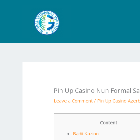
Skip
to
content
Pin Up Casino Nun Formal Say
Leave a Comment
/
Pin Up Casino Azerb
Content
Bədii Kazino