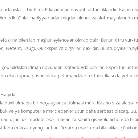
 iti ödənişlər – bu Pin UP kazinonun növbəti üstünlükləridir! Kazino 
qdim edir. Onlar hədiyyə qədər miqdar olunur və slot maşınlarında mə
əfa alına bilən lap məşhur əyləncələr olaraq qalır. Bunun ötrü vur-t
n, Netent, Ezugi, Quickspin və digərləri daxildir. Bu studiyaların ə
 çox bildikləri idman növündən istifadə edə bilərlər. Esportun üstü
da elan tapmaq asan olacaq. Komandaların statistikası da yetər mi
.
i Haqida
 da daxil olmaqla bir neçə əyləncə bölməsi mülk. Kazino sizə əlaqəli 
buk və ya kompüterlə mərc edənlər üçün daha sərbəst olacaq. Bu, t
olmaq üçün hər müddət əsər masanıza səhifə qısayolu artıq edə bilə
stifadə edərək oyunçular hər fürsətdə mərc edə biləcəklər, çünki on