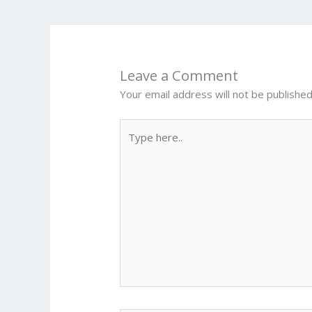
Leave a Comment
Your email address will not be published
Type
here..