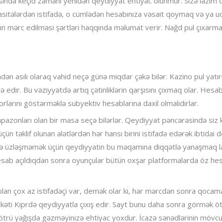
ında keçid zamanı yenidən qeydiyyat ehtiyac olunmur. Sizə lazım ol
asitələrdən istifadə, o cümlədən hesabınıza vəsait qoymaq və ya udu
ın mərc edilməsi şərtləri haqqında məlumat verir. Nağd pul çıxar
indən asılı olaraq vahid neçə günə miqdar çəkə bilər. Kazino pul ya
yə edir. Bu vəziyyətdə artıq çətinliklərin qarşısını çixmaq olar. He
orlarını göstərməklə subyektiv hesablarına daxil olmalıdırlar.
zonları olan bir masa seçə bilərlər. Qeydiyyat pəncərəsində siz k
ün təklif olunan alətlərdən hər hansı birini istifadə edərək ibtidai 
ərlə üzləşməmək üçün qeydiyyatın bu məqamına diqqətlə yanaşmaq l
 Hesab açıldıqdan sonra oyunçular bütün oxşar platformalarda öz hesab
lan çox az istifadəçi var, demək olar ki, hər mərcdən sonra qocama
kəti Kiprdə qeydiyyatla çıxış edir. Sayt bunu daha sonra görmək öt
 ötrü yağışda gəzməyinizə ehtiyac yoxdur. İcazə sənədlərinin möv