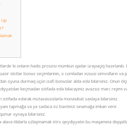
r
n Up
r?
kləmək
otlardır ki onların hədis prosesi mümkün qədər ürəyiaçiq hazırlanıb
Müasir slotlar bonus seçimlərinin, o cümlədən xüsusi simvolların və pul
dən oyuna durmaq üçün izafi bonuslar əldə edə bilərsiniz. Onun ölçüs
diyyatdan keçmədən istifadə edə biləcəyiniz əvəzsiz mərc rejimi va
 istifadə edərək mütəxəssislərlə münasibət saxlaya bilərsiniz.
iyanı tapmağa və ya sadəcə öz bəxtinizi sınamağa imkan verir.
qumar oynaya bilərsiniz.
 əlavə itkilərlə üzləşməmək ötrü qeydiyyatın bu məqamına diqqətl