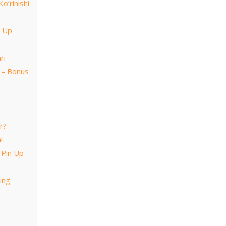
Ko’rinishi
n Up
rı
 – Bonus
r?
l
 Pin Up
ing